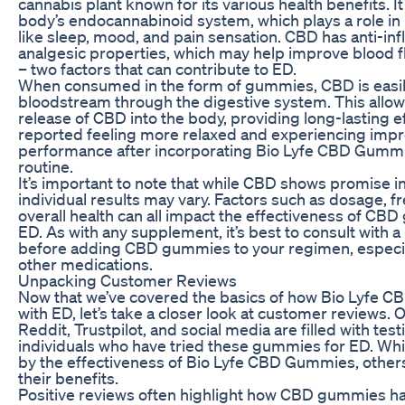
cannabis plant known for its various health benefits. It
body’s endocannabinoid system, which plays a role in 
like sleep, mood, and pain sensation. CBD has anti-i
analgesic properties, which may help improve blood f
– two factors that can contribute to ED.
When consumed in the form of gummies, CBD is easil
bloodstream through the digestive system. This allow
release of CBD into the body, providing long-lasting 
reported feeling more relaxed and experiencing imp
performance after incorporating Bio Lyfe CBD Gummies
routine.
It’s important to note that while CBD shows promise in
individual results may vary. Factors such as dosage, f
overall health can all impact the effectiveness of C
ED. As with any supplement, it’s best to consult with 
before adding CBD gummies to your regimen, especial
other medications.
Unpacking Customer Reviews
Now that we’ve covered the basics of how Bio Lyfe 
with ED, let’s take a closer look at customer reviews. 
Reddit, Trustpilot, and social media are filled with tes
individuals who have tried these gummies for ED. Wh
by the effectiveness of Bio Lyfe CBD Gummies, others
their benefits.
Positive reviews often highlight how CBD gummies ha