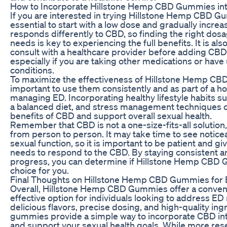
How to Incorporate Hillstone Hemp CBD Gummies int
If you are interested in trying Hillstone Hemp CBD Gum
essential to start with a low dose and gradually incr
responds differently to CBD, so finding the right dosa
needs is key to experiencing the full benefits. It is 
consult with a healthcare provider before adding CBD
especially if you are taking other medications or have
conditions.
To maximize the effectiveness of Hillstone Hemp CBD
important to use them consistently and as part of a ho
managing ED. Incorporating healthy lifestyle habits su
a balanced diet, and stress management techniques
benefits of CBD and support overall sexual health.
Remember that CBD is not a one-size-fits-all solution
from person to person. It may take time to see notic
sexual function, so it is important to be patient and gi
needs to respond to the CBD. By staying consistent a
progress, you can determine if Hillstone Hemp CBD 
choice for you.
Final Thoughts on Hillstone Hemp CBD Gummies for
Overall, Hillstone Hemp CBD Gummies offer a conveni
effective option for individuals looking to address ED n
delicious flavors, precise dosing, and high-quality ing
gummies provide a simple way to incorporate CBD into
and support your sexual health goals. While more rese