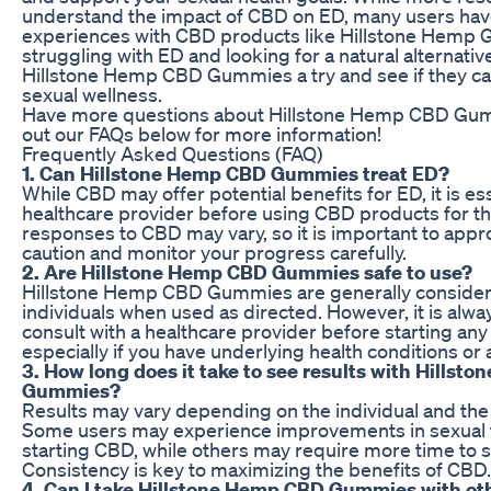
understand the impact of CBD on ED, many users hav
experiences with CBD products like Hillstone Hemp G
struggling with ED and looking for a natural alternativ
Hillstone Hemp CBD Gummies a try and see if they c
sexual wellness.
Have more questions about Hillstone Hemp CBD Gu
out our FAQs below for more information!
Frequently Asked Questions (FAQ)
1. Can Hillstone Hemp CBD Gummies treat ED?
While CBD may offer potential benefits for ED, it is ess
healthcare provider before using CBD products for th
responses to CBD may vary, so it is important to app
caution and monitor your progress carefully.
2. Are Hillstone Hemp CBD Gummies safe to use?
Hillstone Hemp CBD Gummies are generally consider
individuals when used as directed. However, it is a
consult with a healthcare provider before starting a
especially if you have underlying health conditions or
3. How long does it take to see results with Hills
Gummies?
Results may vary depending on the individual and the 
Some users may experience improvements in sexual f
starting CBD, while others may require more time to 
Consistency is key to maximizing the benefits of CBD.
4. Can I take Hillstone Hemp CBD Gummies with ot