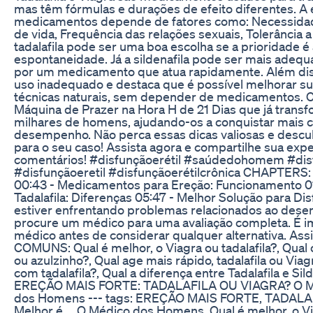
mas têm fórmulas e durações de efeito diferentes. A 
medicamentos depende de fatores como: Necessidades
de vida, Frequência das relações sexuais, Tolerância a 
tadalafila pode ser uma boa escolha se a prioridade é a
espontaneidade. Já a sildenafila pode ser mais adequ
por um medicamento que atua rapidamente. Além disso
uso inadequado e destaca que é possível melhorar 
técnicas naturais, sem depender de medicamentos. 
Máquina de Prazer na Hora H de 21 Dias que já transf
milhares de homens, ajudando-os a conquistar mais c
desempenho. Não perca essas dicas valiosas e descu
para o seu caso! Assista agora e compartilhe sua expe
comentários! #disfunçãoerétil #saúdedohomem #disf
#disfunçãoeretil #disfunçãoerétilcrônica CHAPTERS: 
00:43 - Medicamentos para Ereção: Funcionamento 01:
Tadalafila: Diferenças 05:47 - Melhor Solução para Dis
estiver enfrentando problemas relacionados ao des
procure um médico para uma avaliação completa. É i
médico antes de considerar qualquer alternativa. As
COMUNS: Qual é melhor, o Viagra ou tadalafila?, Qual o 
ou azulzinho?, Qual age mais rápido, tadalafila ou Viag
com tadalafila?, Qual a diferença entre Tadalafila e Sil
EREÇÃO MAIS FORTE: TADALAFILA OU VIAGRA? O Melh
dos Homens --- tags: EREÇÃO MAIS FORTE, TADAL
Melhor é..., O Médico dos Homens, Qual é melhor, o Via