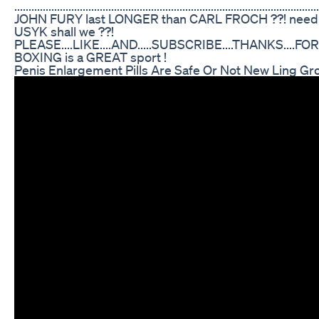
....................................................................................................
JOHN FURY last LONGER than CARL FROCH ??! need
USYK shall we ??!
PLEASE....LIKE....AND.....SUBSCRIBE....THANKS....FOR
BOXING is a GREAT sport !
Penis Enlargement Pills Are Safe Or Not New Ling G