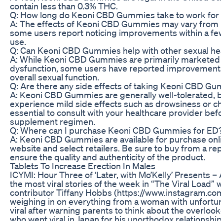
contain less than 0.3% THC.
Q: How long do Keoni CBD Gummies take to work for e
A: The effects of Keoni CBD Gummies may vary from 
some users report noticing improvements within a fe
use.
Q: Can Keoni CBD Gummies help with other sexual hea
A: While Keoni CBD Gummies are primarily marketed f
dysfunction, some users have reported improvements i
overall sexual function.
Q: Are there any side effects of taking Keoni CBD G
A: Keoni CBD Gummies are generally well-tolerated,
experience mild side effects such as drowsiness or cha
essential to consult with your healthcare provider bef
supplement regimen.
Q: Where can I purchase Keoni CBD Gummies for ED
A: Keoni CBD Gummies are available for purchase onlin
website and select retailers. Be sure to buy from a re
ensure the quality and authenticity of the product.
Tablets To Increase Erection In Males
ICYMI: Hour Three of ‘Later, with Mo’Kelly’ Presents – 
the most viral stories of the week in “The Viral Load” 
contributor Tiffany Hobbs (https://www.instagram.co
weighing in on everything from a woman with unfortuna
viral after warning parents to think about the overlo
who went viral in Japan for his unorthodox relations