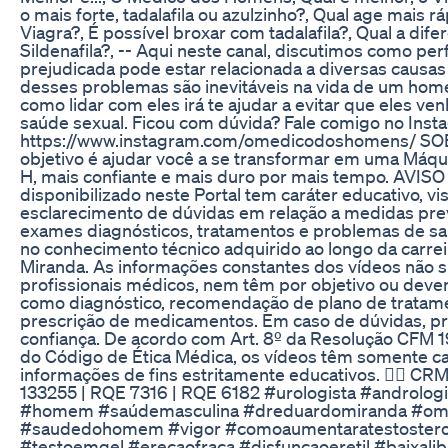
o mais forte, tadalafila ou azulzinho?, Qual age mais ráp
Viagra?, É possível broxar com tadalafila?, Qual a dife
Sildenafila?, -- Aqui neste canal, discutimos como pe
prejudicada pode estar relacionada a diversas causas
desses problemas são inevitáveis na vida de um hom
como lidar com eles irá te ajudar a evitar que eles ven
saúde sexual. Ficou com dúvida? Fale comigo no Inst
https://www.instagram.com/omedicodoshomens/ S
objetivo é ajudar você a se transformar em uma Máqu
H, mais confiante e mais duro por mais tempo. AVIS
disponibilizado neste Portal tem caráter educativo, v
esclarecimento de dúvidas em relação a medidas pre
exames diagnósticos, tratamentos e problemas de s
no conhecimento técnico adquirido ao longo da carre
Miranda. As informações constantes dos vídeos não s
profissionais médicos, nem têm por objetivo ou deve
como diagnóstico, recomendação de plano de tratam
prescrição de medicamentos. Em caso de dúvidas, p
confiança. De acordo com Art. 8º da Resolução CFM 1
do Código de Ética Médica, os vídeos têm somente ca
informações de fins estritamente educativos. 👨‍⚕️ C
133255 | RQE 7316 | RQE 6182 #urologista #androlog
#homem #saúdemasculina #dreduardomiranda #o
#saudedohomem #vigor #comoaumentaratestosteron
#testoemgel #erecaofraca #disfuncaoeretil #baixalibi