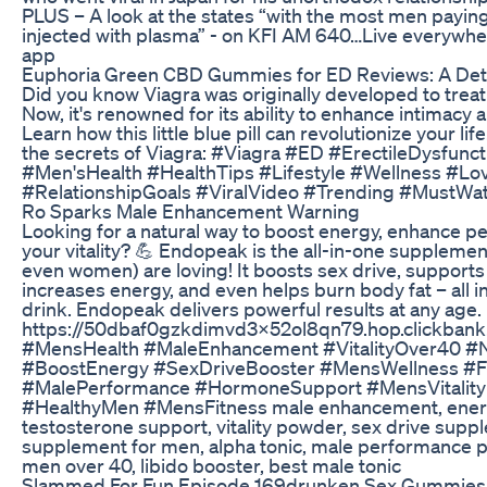
PLUS – A look at the states “with the most men paying
injected with plasma” - on KFI AM 640…Live everywhe
app
Euphoria Green CBD Gummies for ED Reviews: A Det
Did you know Viagra was originally developed to treat
Now, it's renowned for its ability to enhance intimacy
Learn how this little blue pill can revolutionize your l
the secrets of Viagra: #Viagra #ED #ErectileDysfunc
#Men'sHealth #HealthTips #Lifestyle #Wellness #Lo
#RelationshipGoals #ViralVideo #Trending #MustWa
Ro Sparks Male Enhancement Warning
Looking for a natural way to boost energy, enhance p
your vitality? 💪 Endopeak is the all-in-one suppleme
even women) are loving! It boosts sex drive, supports
increases energy, and even helps burn body fat – all in
drink. Endopeak delivers powerful results at any age.
https://50dbaf0gzkdimvd3x52ol8qn79.hop.clickban
#MensHealth #MaleEnhancement #VitalityOver40 #
#BoostEnergy #SexDriveBooster #MensWellness #F
#MalePerformance #HormoneSupport #MensVitalit
#HealthyMen #MensFitness male enhancement, energ
testosterone support, vitality powder, sex drive supp
supplement for men, alpha tonic, male performance p
men over 40, libido booster, best male tonic
Slammed For Fun Episode 169drunken Sex Gummies