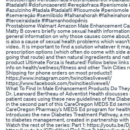
#tadalafil #disfuncaoeretil #ereçãofraca #penismole #
#azulzinho #tadala #tadalafil #ficoumole #penismole
#semereção #semlibido #falhanahorah #falheinahor
#terceiraidade ##tamanhodopênis
Prostabiome Walmart Amazon Male Enhancement Ca
Matty B covers briefly some sexual health informatio
general information on why those causes come about.
is also a cause of sexual health problems which wasn'
video.. It is important to find a solution whatever it ma
prescription options (which often do come with side a
going that route) and then natural ingredients and na
product Ultimate Forza is featured! Follow below links
info on health/wellness/fitness and other Twin Cities r
Shipping for phone orders on most products!!
https://www.instagram.com/twincitieslivewell/
https://www.facebook.com/twincitieslivewell/
What To Find In Male Enhancement Products Do They 
Dr. Leanoard Bertheau of Adventist Health discusse
patient cases using these new guidelines of the Diab
in the second part of this CareOregon MEDS Ed semin
CareOregon Pharmacy’s MEDS Ed program for healthc
introduces the new Diabetes Treatment Pathway, a mo
to diabetes management, created in partnership with
Watch the rest of the series: Part 1: https://youtu.be/
https://youtu.be/GFkdWsnV7n4 Part 3: https://youtu