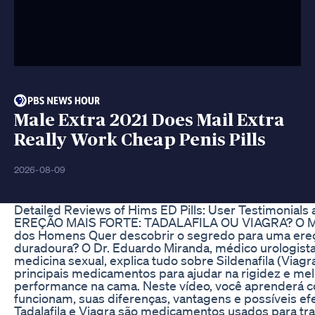
Male Extra 2021 Does Mail Extra
Really Work Cheap Penis Pills
2026-08-09
Detailed Reviews of Hims ED Pills: User Testimonials a
EREÇÃO MAIS FORTE: TADALAFILA OU VIAGRA? O Melh
dos Homens Quer descobrir o segredo para uma ereç
duradoura? O Dr. Eduardo Miranda, médico urologist
medicina sexual, explica tudo sobre Sildenafila (Viagra)
principais medicamentos para ajudar na rigidez e mel
performance na cama. Neste vídeo, você aprenderá 
funcionam, suas diferenças, vantagens e possíveis efei
Tadalafila e Viagra são medicamentos usados para trata