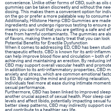
convenience. Unlike other forms of CBD, such as oils o
gummies can be taken discreetly and without the nee
dosing. This makes them a convenient option for indi
on the go or prefer a more palatable way to consume
Additionally, Hillstone Hemp CBD Gummies are made 
ingredients and undergo rigorous testing to ensure pu
means you can trust that you are getting a safe and ef
free from harmful contaminants. The gummies are also 
of flavors, making them a tasty treat that you can look
Potential Benefits for Erectile Dysfunction
When it comes to addressing ED, CBD has been studied
therapeutic effects. CBD is known for its anti-inflamm
can help improve blood flow and circulation – both of 
achieving and maintaining an erection. By reducing in
CBD may support overall vascular health and promote 
In addition to its anti-inflammatory properties, CBD 
anxiety and stress, which are common emotional facto
to ED. By calming the mind and promoting relaxation
individuals feel more at ease during intimate moment
sexual performance.
Furthermore, CBD has been linked to improved sleep q
another crucial aspect of sexual health. Poor sleep c
levels and affect libido, potentially impacting sexual 
better sleep patterns, CBD may indirectly support ove
and contribute to a healthier sex life.