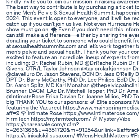
kindly invite you to join our mission in raising awaren
The best way to contribute is by purchasing a ticket 
online Men’s Pelvic & Sexual Health Summit, happen
2024. This event is open to everyone, and it will be r
catch up if you can’t join us live. Not even Hurricane 
show must go on! 🌪️ Even if you don’t need this infor
can still make a difference—either by sharing the even
donating your ticket to someone who could benefit from
at sexualhealthsummits.com and let’s work together t
men’s pelvic and sexual health. Thank you for your co
excited to feature an incredible lineup of experts fro
including: Dr. Rachel Rubin, MD @DrRachelRubin Dr. 
Givens, OTR/L Taylor Johnson @taylorclarkjohnson Dr.
@clavelluro Dr. Jason Stevens, DCN Dr. Jess O'Reilly D
DPT Dr. Barry McCarthy, PhD Dr. Lee Philips, EdD Dr.
Dr. Aaron Spitz, MD Karl Monahan @thepelvicpainclin
Brunner, DACM, LAc Dr. Mitchell Tepper, PhD Dr. Am
@IntimateRose Erika Davian Dr. Joanne Milios, PhD T
big THANK YOU to our sponsors: 🍆 Elite sponsors M
featuring the Vacurect https://www.mainspringmedic
aff=9 🌹 Intimate Rose https://www.intimaterose.com
FirmTech https://myfirmtech.com/ 🎉 MysteryVibe
https://shareasale.com/r.cfm?
b=2631363&u=4351720&m=91254&urllink=&afftrack= 
https://clinicalskillsusa.com/ #MensHealthMatters #P