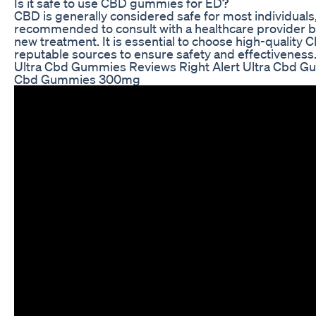
Is it safe to use CBD gummies for ED?
CBD is generally considered safe for most individuals, 
recommended to consult with a healthcare provider 
new treatment. It is essential to choose high-quality
reputable sources to ensure safety and effectiveness
Ultra Cbd Gummies Reviews Right Alert Ultra Cbd G
Cbd Gummies 300mg