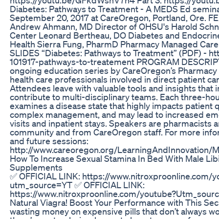
Diabetes: Pathways to Treatment - A MEDS Ed semin
September 20, 2017 at CareOregon, Portland, Ore
Andrew Ahmann, MD Director of OHSU's Harold Schni
Center Leonard Bertheau, DO Diabetes and Endocrin
Health Sierra Fung, PharmD Pharmacy Managed Care
SLIDES “Diabetes: Pathways to Treatment” (PDF) - htt
101917-pathways-to-treatement PROGRAM DESCRIP
ongoing education series by CareOregon’s Pharmacy t
health care professionals involved in direct patient ca
Attendees leave with valuable tools and insights that
contribute to multi-disciplinary teams. Each three-h
examines a disease state that highly impacts patient qua
complex management, and may lead to increased e
visits and inpatient stays. Speakers are pharmacists a
community and from CareOregon staff. For more inf
and future sessions:
http://www.careoregon.org/LearningAndInnovation/
How To Increase Sexual Stamina In Bed With Male Lib
Supplements
✅ OFFICIAL LINK: https://www.nitroxproonline.com/
utm_source=YT ✅ OFFICIAL LINK:
https://www.nitroxproonline.com/youtube?Utm_sour
Natural Viagra! Boost Your Performance with This Secr
wasting money on expensive pills that don’t always wor