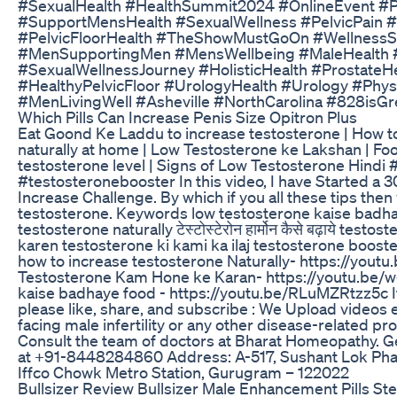
#SexualHealth #HealthSummit2024 #OnlineEvent #P
#SupportMensHealth #SexualWellness #PelvicPain #
#PelvicFloorHealth #TheShowMustGoOn #Wellness
#MenSupportingMen #MensWellbeing #MaleHealth 
#SexualWellnessJourney #HolisticHealth #ProstateH
#HealthyPelvicFloor #UrologyHealth #Urology #Phys
#MenLivingWell #Asheville #NorthCarolina #828isGr
Which Pills Can Increase Penis Size Opitron Plus
Eat Goond Ke Laddu to increase testosterone | How t
naturally at home | Low Testosterone ke Lakshan | Foo
testosterone level | Signs of Low Testosterone Hindi
#testosteronebooster In this video, I have Started a 
Increase Challenge. By which if you all these tips the
testosterone. Keywords low testosterone kaise badh
testosterone naturally टेस्टोस्टेरोन हार्मोन कैसे बढ़ाये test
karen testosterone ki kami ka ilaj testosterone boost
how to increase testosterone Naturally- https://you
Testosterone Kam Hone ke Karan- https://youtu.be
kaise badhaye food - https://youtu.be/RLuMZRtzz5c If
please like, share, and subscribe : We Upload videos 
facing male infertility or any other disease-related pro
Consult the team of doctors at Bharat Homeopathy. Get
at +91-8448284860 Address: A-517, Sushant Lok Phas
Iffco Chowk Metro Station, Gurugram – 122022
Bullsizer Review Bullsizer Male Enhancement Pills St