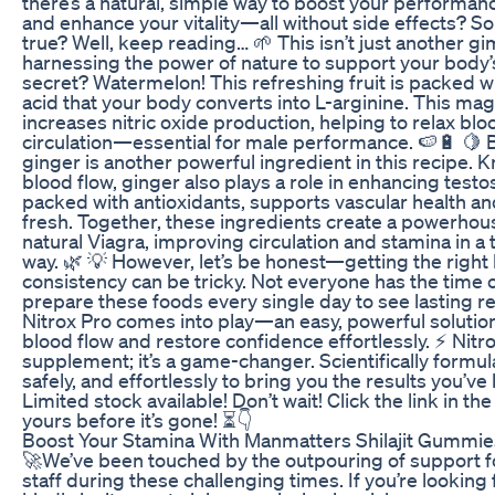
there’s a natural, simple way to boost your performanc
and enhance your vitality—all without side effects? S
true? Well, keep reading… 🌱 This isn’t just another gi
harnessing the power of nature to support your body’s 
secret? Watermelon! This refreshing fruit is packed wit
acid that your body converts into L-arginine. This m
increases nitric oxide production, helping to relax b
circulation—essential for male performance. 🍉🔋 🍋 B
ginger is another powerful ingredient in this recipe. 
blood flow, ginger also plays a role in enhancing test
packed with antioxidants, supports vascular health a
fresh. Together, these ingredients create a powerhous
natural Viagra, improving circulation and stamina in a t
way. 🌿 💡 However, let’s be honest—getting the right
consistency can be tricky. Not everyone has the time
prepare these foods every single day to see lasting re
Nitrox Pro comes into play—an easy, powerful solutio
blood flow and restore confidence effortlessly. ⚡ Nitrox
supplement; it’s a game-changer. Scientifically formula
safely, and effortlessly to bring you the results you’ve
Limited stock available! Don’t wait! Click the link in t
yours before it’s gone! ⏳👇
Boost Your Stamina With Manmatters Shilajit Gummie
🚀We’ve been touched by the outpouring of support f
staff during these challenging times. If you’re looking 