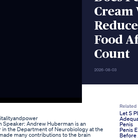
Cream 
Reduce
Food A
Count
2026-08-03
Related
Let S P
italityandpower
Adequa
 Speaker: Andrew Huberman is an
Penis
 in the Department of Neurobiology at the
Penis 
made many contributions to the brain
Before 