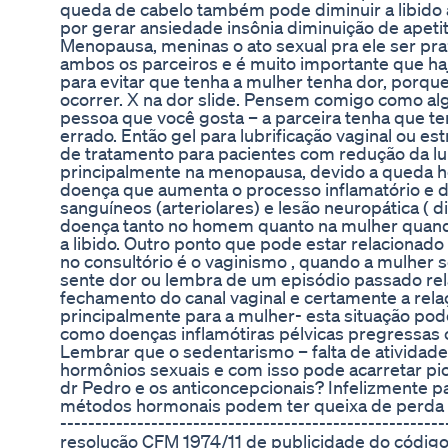
queda de cabelo também pode diminuir a libido
por gerar ansiedade insônia diminuição de apetit
Menopausa, meninas o ato sexual pra ele ser pra
ambos os parceiros e é muito importante que haj
para evitar que tenha a mulher tenha dor, porqu
ocorrer. X na dor slide. Pensem comigo como al
pessoa que você gosta – a parceira tenha que ter 
errado. Então gel para lubrificação vaginal ou e
de tratamento para pacientes com redução da lu
principalmente na menopausa, devido a queda ho
doença que aumenta o processo inflamatório e d
sanguíneos (arteriolares) e lesão neuropática ( d
doença tanto no homem quanto na mulher quando
a libido. Outro ponto que pode estar relacionad
no consultório é o vaginismo , quando a mulher s
sente dor ou lembra de um episódio passado rel
fechamento do canal vaginal e certamente a rela
principalmente para a mulher- esta situação pod
como doenças inflamótiras pélvicas pregressas
Lembrar que o sedentarismo – falta de atividade 
hormônios sexuais e com isso pode acarretar pio
dr Pedro e os anticoncepcionais? Infelizmente 
métodos hormonais podem ter queixa de perda de l
------------------------------------------------------
resolução CFM 1974/11 de publicidade do código 