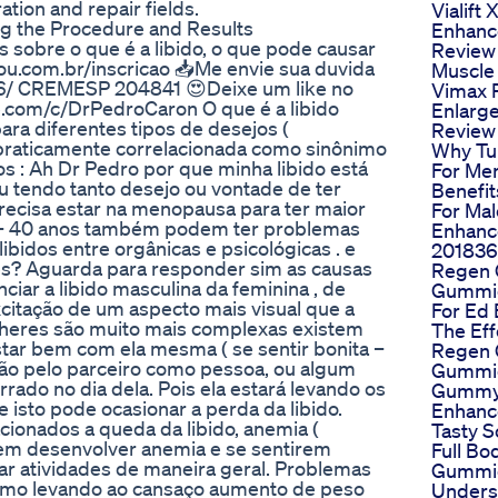
ation and repair fields.
Vialift 
g the Procedure and Results
Enhanc
sobre o que é a libido, o que pode causar
Review
eyou.com.br/inscricao 📥Me envie sua duvida
Muscle
/ CREMESP 204841 😍Deixe um like no
Vimax 
e.com/c/DrPedroCaron O que é a libido
Enlarge
ra diferentes tipos de desejos (
Review
é praticamente correlacionada como sinônimo
Why Tu
s : Ah Dr Pedro por que minha libido está
For Men
u tendo tanto desejo ou vontade de ter
Benefit
precisa estar na menopausa para ter maior
For Mal
18 – 40 anos também podem ter problemas
Enhan
ibidos entre orgânicas e psicológicas . e
20183
s? Aguarda para responder sim as causas
Regen
ciar a libido masculina da feminina , de
Gummie
itação de um aspecto mais visual que a
For Ed 
lheres são muito mais complexas existem
The Eff
estar bem com ela mesma ( se sentir bonita –
Regen
ção pelo parceiro como pessoa, ou algum
Gummi
ado no dia dela. Pois ela estará levando os
Gummy 
isto pode ocasionar a perda da libido.
Enhanc
ionados a queda da libido, anemia (
Tasty S
em desenvolver anemia e se sentirem
Full Bo
zar atividades de maneira geral. Problemas
Gummie
dismo levando ao cansaço aumento de peso
Unders