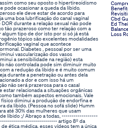
 assim como seu oposto o hipertireoidismo
Compre
e pode ocasionar a queda da libido.
Benefit
zeroso ele deve estar de acordo para
Revisiti
a uma boa lubrificação do canal vaginal
Cbd Gu
e DOR durante a relação sexual não pode
Ed Thei
go tão prazeroso como ter relação com a
Balanc
algum tipo de dor isto por si só já está
Loss R
strogênio tópico são excelentes modalidades
brificação vaginal que acontece
rmonal. Diabetes , pessoal por ser uma
iminui vascularização dos vasos
iminui a sensibilidade na região) esta
 não controlada pode sim diminuir muito
o com a redução da libido e é muito comum
eja durante a penetração ou antes dela
acionado a dor e com isso há um
ção não será prazerosa para o casal
e estar relacionada a situações orgânicas
 como também aspectos emocionais. Vale
físico diminui a produção de endorfina e
ra da libido. (Pessoa no sofá slide) Humm
para até 30% das mulheres que usam
ibido ;/ Abraço a todas, ------------------
------------------------------ artigo 8º da
de ética médica, esses vídeos tem a única