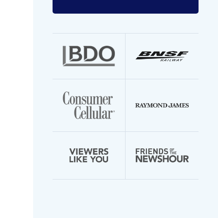
Enter
your
email
address