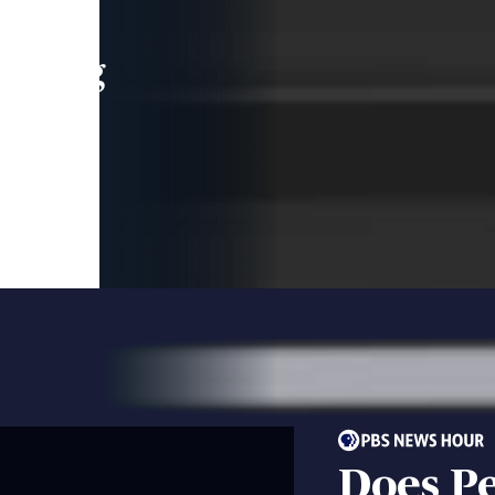
leading
 and
Does P