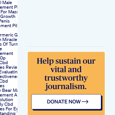
Xl Male
ement Pills
 For Massive
 Growth
Penis
ment Pill
rmeric Good
 Miracle
s Of Turmeric
e
cement
60p
 Cbd
s Reviews
Evaluating
ectiveness Of
 Cbd
es
Bear Male
ement A
olution
dy Cbd
s For Ed
tanding Their