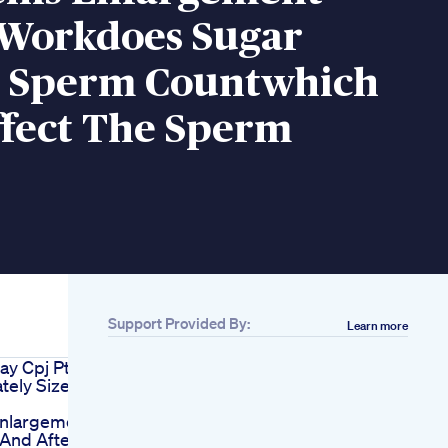
Workdoes Sugar
 Sperm Countwhich
ffect The Sperm
Support Provided By:
Learn more
lay Cpj Pt6
tely Sized
Enlargement
And After