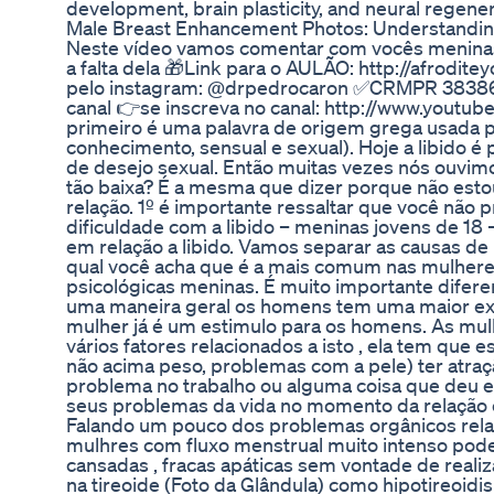
development, brain plasticity, and neural regener
Male Breast Enhancement Photos: Understandin
Neste vídeo vamos comentar com vocês meninas 
a falta dela 🎁Link para o AULÃO: http://afrodit
pelo instagram: @drpedrocaron ✅CRMPR 38386
canal 👉se inscreva no canal: http://www.youtub
primeiro é uma palavra de origem grega usada pa
conhecimento, sensual e sexual). Hoje a libido 
de desejo sexual. Então muitas vezes nós ouvimo
tão baixa? É a mesma que dizer porque não esto
relação. 1º é importante ressaltar que você não 
dificuldade com a libido – meninas jovens de 
em relação a libido. Vamos separar as causas de l
qual você acha que é a mais comum nas mulhere
psicológicas meninas. É muito importante diferen
uma maneira geral os homens tem uma maior exc
mulher já é um estimulo para os homens. As mu
vários fatores relacionados a isto , ela tem que 
não acima peso, problemas com a pele) ter atra
problema no trabalho ou alguma coisa que deu err
seus problemas da vida no momento da relação e 
Falando um pouco dos problemas orgânicos relac
mulhres com fluxo menstrual muito intenso pod
cansadas , fracas apáticas sem vontade de reali
na tireoide (Foto da Glândula) como hipotireoi