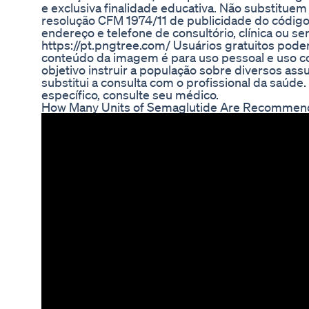
e exclusiva finalidade educativa. Não substitue
resolução CFM 1974/11 de publicidade do código
endereço e telefone de consultório, clínica ou ser
https://pt.pngtree.com/ Usuários gratuitos pode
conteúdo da imagem é para uso pessoal e uso co
objetivo instruir a população sobre diversos as
substitui a consulta com o profissional da saúd
específico, consulte seu médico.
How Many Units of Semaglutide Are Recommende