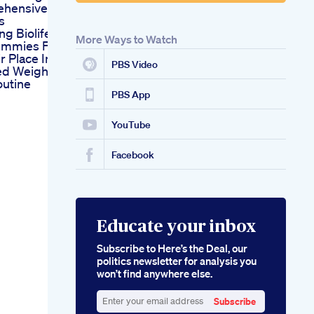
hensive
s
ng Biolife
More Ways to Watch
mmies For
r Place In A
PBS Video
ed Weight
outine
PBS App
YouTube
Facebook
Educate your inbox
Subscribe to Here’s the Deal, our
politics newsletter for analysis you
won’t find anywhere else.
Subscribe