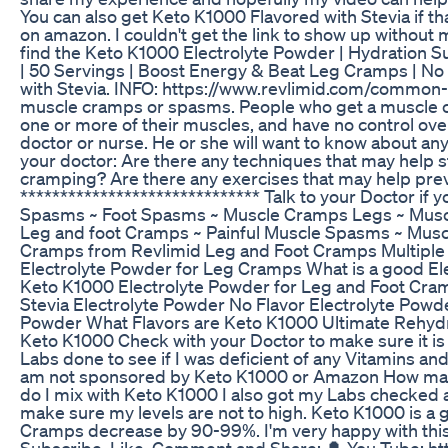
You can also get Keto K1000 Flavored with Stevia if t
on amazon. I couldn't get the link to show up without 
find the Keto K1000 Electrolyte Powder | Hydration S
| 50 Servings | Boost Energy & Beat Leg Cramps | No 
with Stevia. INFO: https://www.revlimid.com/common
muscle cramps or spasms. People who get a muscle cr
one or more of their muscles, and have no control over
doctor or nurse. He or she will want to know about a
your doctor: Are there any techniques that may help s
cramping? Are there any exercises that may help pr
****************************** Talk to your Doctor i
Spasms ~ Foot Spasms ~ Muscle Cramps Legs ~ Muscle 
Leg and foot Cramps ~ Painful Muscle Spasms ~ Mus
Cramps from Revlimid Leg and Foot Cramps Multipl
Electrolyte Powder for Leg Cramps What is a good Ele
Keto K1000 Electrolyte Powder for Leg and Foot Cr
Stevia Electrolyte Powder No Flavor Electrolyte Powde
Powder What Flavors are Keto K1000 Ultimate Rehydr
Keto K1000 Check with your Doctor to make sure it is 
Labs done to see if I was deficient of any Vitamins and
am not sponsored by Keto K1000 or Amazon How man
do I mix with Keto K1000 I also got my Labs checked 
make sure my levels are not to high. Keto K1000 is a
Cramps decrease by 90-99%. I'm very happy with this 
Subscribe, Like, Comment and Share: 🔔 You Tube: h