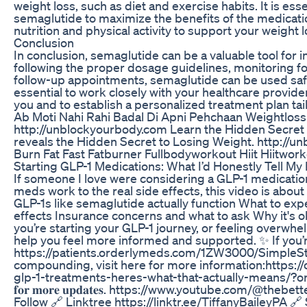
weight loss, such as diet and exercise habits. It is esse
semaglutide to maximize the benefits of the medicati
nutrition and physical activity to support your weight l
Conclusion
In conclusion, semaglutide can be a valuable tool for i
following the proper dosage guidelines, monitoring for
follow-up appointments, semaglutide can be used safely
essential to work closely with your healthcare provider
you and to establish a personalized treatment plan tai
Ab Moti Nahi Rahi Badal Di Apni Pehchaan Weightloss
http://unblockyourbody.com Learn the Hidden Secre
reveals the Hidden Secret to Losing Weight. http://
Burn Fat Fast Fatburner Fullbodyworkout Hiit Hiitwor
Starting GLP-1 Medications: What I’d Honestly Tell My
If someone I love were considering a GLP-1 medication,
meds work to the real side effects, this video is about
GLP-1s like semaglutide actually function What to ex
effects Insurance concerns and what to ask Why it's ok
you’re starting your GLP-1 journey, or feeling overwhelm
help you feel more informed and supported. ✨ If you’re
https://patients.orderlymeds.com/1ZW3000/SimpleStar
compounding, visit here for more information:https:
glp-1-treatments-heres-what-that-actually-means/?orid=51617 🔔𝐃𝐨𝐧'
𝐟𝐨𝐫 𝐦𝐨𝐫𝐞 𝐮𝐩𝐝𝐚𝐭𝐞𝐬. https://www.youtube.com/@t
Follow 🔗 Linktree https://linktr.ee/TiffanyBaileyPA 