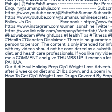
Pahuja | @FattoFabSuman -------------------- For Perso
Enquiry@sumanpahuja.com -------------------- Subscri
https://www.youtube.com/@FattoFabSuman Subscribe
https://www.youtube.com/@sumansunshinesecrets --
Follow Us On ========== Facebook - https://www.f
https://www.instagram.com/suman_sunshine Twitter - 
https://www.linkedin.com/company/fat-to-fab/ Websit
#kadwabadam #WeightLoss #HealthTips #Fitness #He
#Health #Diabetes Disclaimer: There is no guarantee o
person to person. The content is only intended for in
with my videos should not be considered as a substit
diet, and health care professionals. If you like my v
me a COMMENT and give THUMBS UP. It means a lot. 
PAHUJA.
Our Aldi Haul Holiday Prep Glp1 Weight Loss Adventu
after 6 weeks on diet and 21 lbs down. and a poem i w
How To Get Glp1 Weight Loss Drugs Covered By Empl