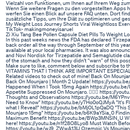
Vielzahl von Funktionen, um Ihnen auf Ihrem Weg zu
Wenn Sie weitere Fragen zu den vorgestellten Apps h
werfen Sie einen Blick auf unsere FAQ unten. Dort fin
zusätzliche Tipps, um Ihre Diät zu optimieren und g
My Weight Loss Journey Shorts Viral Weightloss Exe
TikTok- makingmoneyisaruel
Zi Xiu Tang Bee Pollen Capsule Diet Pills To Weight L
In this past weeks news the FDA has declared Tirzepati
back order all the way through September of this yea
available at your local pharmacies. It was also announce
and Novi Nordisk for Tirzepatide and Semaglutide cla
of the stomach and how they didn’t “warn” of this possi
Make sure to like, comment below and subscribe to th
VITAMINS THAT I THINK ARE IMPORTANT ESPECIALL
Related videos to check out of mine! Back On Mounj
Back On Mounjaro | Month 2 Update! https://youtu.be
Happened When I Took 15mg Again https://youtu.be/I
Appetite Suppressed On Mounjaro. 🤷🏼‍♂️ https://you
Thoughts and Observations https://youtu.be/M6YPnvb
Need to Know" https://youtu.be/y7Ho0oQJMyA "It's F
what I Reveal!" https://youtu.be/bMjOL1pQaDQ "This Sid
Mounjaro 15mg" https://youtu.be/b6K9aYSia_0 Finding 
Maximum Benefit https://youtu.be/BWp3MNSlN_U When
here! https://youtu.be/n1f28O8Lyo8 Must Watch Befo
https://youtu.be/wJ9_ZWwA13U Ozempic Vs Mounjaro 