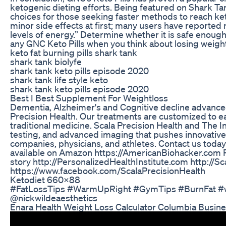
ketogenic dieting efforts. Being featured on Shark Ta
choices for those seeking faster methods to reach 
minor side effects at first; many users have reported
levels of energy.” Determine whether it is safe enoug
any GNC Keto Pills when you think about losing weight
keto fat burning pills shark tank
shark tank biolyfe
shark tank keto pills episode 2020
shark tank life style keto
shark tank keto pills episode 2020
Best I Best Supplement For Weightloss
Dementia, Alzheimer's and Cognitive decline advance
Precision Health. Our treatments are customized to e
traditional medicine. Scala Precision Health and The I
testing, and advanced imaging that pushes innovative
companies, physicians, and athletes. Contact us toda
available on Amazon https://AmericanBiohacker.com 
story http://PersonalizedHealthInstitute.com http://S
https://www.facebook.com/ScalaPrecisionHealth
Ketodiet 660x88
#FatLossTips #WarmUpRight #GymTips #BurnFat #w
@nickwildeaesthetics
Enara Health Weight Loss Calculator Columbia Busin