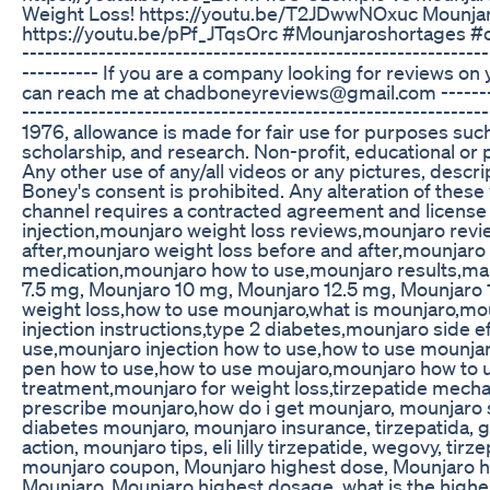
Weight Loss! https://youtu.be/T2JDwwNOxuc Mounja
https://youtu.be/pPf_JTqsOrc #Mounjaroshortages #
-------------------------------------------------------------
---------- If you are a company looking for reviews o
can reach me at chadboneyreviews@gmail.com ------------
---------------------------------------------------------
1976, allowance is made for fair use for purposes suc
scholarship, and research. Non-profit, educational or p
Any other use of any/all videos or any pictures, descr
Boney's consent is prohibited. Any alteration of these
channel requires a contracted agreement and license
injection,mounjaro weight loss reviews,mounjaro rev
after,mounjaro weight loss before and after,mounjar
medication,mounjaro how to use,mounjaro results,man
7.5 mg, Mounjaro 10 mg, Mounjaro 12.5 mg, Mounjaro 15 
weight loss,how to use mounjaro,what is mounjaro,mo
injection instructions,type 2 diabetes,mounjaro side
use,mounjaro injection how to use,how to use mounjar
pen how to use,how to use moujaro,mounjaro how to u
treatment,mounjaro for weight loss,tirzepatide mecha
prescribe mounjaro,how do i get mounjaro, mounjaro s
diabetes mounjaro, mounjaro insurance, tirzepatida, glp
action, mounjaro tips, eli lilly tirzepatide, wegovy, ti
mounjaro coupon, Mounjaro highest dose, Mounjaro hi
Mounjaro, Mounjaro highest dosage, what is the high