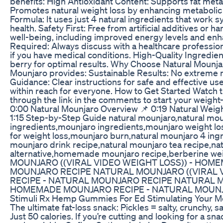
benefits: High Antioxidant Content: Supports fat meta
Promotes natural weight loss by enhancing metabolic
Formula: It uses just 4 natural ingredients that work s
health. Safety First: Free from artificial additives or 
well-being, including improved energy levels and enh
Required: Always discuss with a healthcare professio
if you have medical conditions. High-Quality Ingredi
berry for optimal results. Why Choose Natural Mounjar
Mounjaro provides: Sustainable Results: No extreme 
Guidance: Clear instructions for safe and effective us
within reach for everyone. How to Get Started Watch
through the link in the comments to start your weight-
0:00 Natural Mounjaro Overview 📌 0:19 Natural Weig
1:15 Step-by-Step Guide natural mounjaro,natural mo
ingredients,mounjaro ingredients,mounjaro weight los
for weight loss,mounjaro burn,natural mounjaro 4 ing
mounjaro drink recipe,natural mounjaro tea recipe,na
alternative,homemade mounjaro recipe,berberine wei
MOUNJARO ((VIRAL VIDEO WEIGHT LOSS)) - HOM
MOUNJARO RECIPE NATURAL MOUNJARO ((VIRAL 
RECIPE - NATURAL MOUNJARO RECIPE NATURAL MO
HOMEMADE MOUNJARO RECIPE - NATURAL MOUNJ
Stimuli Rx Hemp Gummies For Ed Stimulating Your M
The ultimate fat-loss snack: Pickles = salty, crunchy, s
Just 50 calories. If you’re cutting and looking for a sna