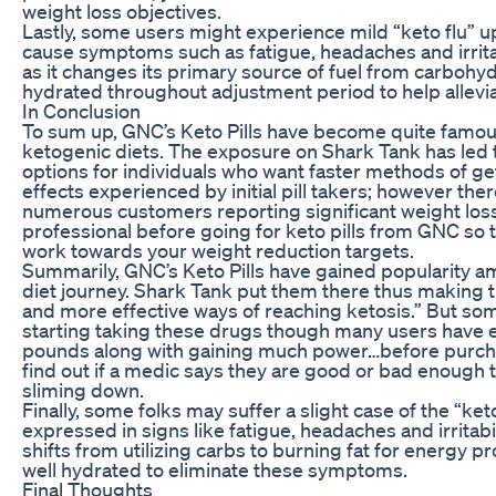
weight loss objectives.
Lastly, some users might experience mild “keto flu” up
cause symptoms such as fatigue, headaches and irritabi
as it changes its primary source of fuel from carbohyd
hydrated throughout adjustment period to help allev
In Conclusion
To sum up, GNC’s Keto Pills have become quite famou
ketogenic diets. The exposure on Shark Tank has led 
options for individuals who want faster methods of ge
effects experienced by initial pill takers; however the
numerous customers reporting significant weight loss
professional before going for keto pills from GNC so t
work towards your weight reduction targets.
Summarily, GNC’s Keto Pills have gained popularity a
diet journey. Shark Tank put them there thus making t
and more effective ways of reaching ketosis.” But so
starting taking these drugs though many users have ex
pounds along with gaining much power…before purchas
find out if a medic says they are good or bad enough 
sliming down.
Finally, some folks may suffer a slight case of the “ke
expressed in signs like fatigue, headaches and irritabi
shifts from utilizing carbs to burning fat for energy 
well hydrated to eliminate these symptoms.
Final Thoughts