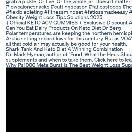
grab a pickle. Or five. Or the whole jar. Doesn’t matter 
#lowcaloriesnacks #cuttingseason #fatlossfoods #he
#flexibledieting #fitnessmindset #fatlossmadeeasy #
Obesity Weight Loss Tips Solutions 2025
⤵ Official KETO ACV GUMMIES + Exclusive Discount Av
Can You Eat Dairy Products On Keto Diet Dr Berg
Polar temperatures are keeping the northern hemisphe
Arctic setting record lows for this century. But as VO
all that cold air may actually be good for your health.
Shark Tank And Keto Diet A Winning Combination
Dr. Mark Hyman, author of "Food: What the Heck Shoul
supplements and when to take them. Click here to le
Why Ps1000 Meta Burst Is The Best Weight Loss Sup