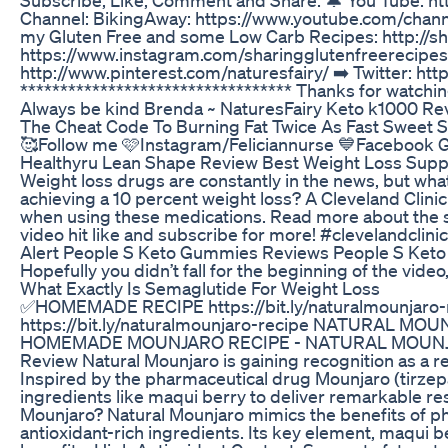
Channel: BikingAway: https://www.youtube.com/channel
my Gluten Free and some Low Carb Recipes: http://sha
https://www.instagram.com/sharingglutenfreerecipes/
http://www.pinterest.com/naturesfairy/ ➡️ Twitter: htt
********************************** Thanks for watchi
Always be kind Brenda ~ NaturesFairy Keto k1000
The Cheat Code To Burning Fat Twice As Fast Sweet 
🥰Follow me 🩷Instagram/Feliciannurse 💙Facebook G
Healthyru Lean Shape Review Best Weight Loss Sup
Weight loss drugs are constantly in the news, but what
achieving a 10 percent weight loss? A Cleveland Clini
when using these medications. Read more about the stu
video hit like and subscribe for more! #clevelandcli
Alert People S Keto Gummies Reviews People S Ket
Hopefully you didn’t fall for the beginning of the video
What Exactly Is Semaglutide For Weight Loss
✅HOMEMADE RECIPE https://bit.ly/naturalmounjar
https://bit.ly/naturalmounjaro-recipe NATURAL MO
HOMEMADE MOUNJARO RECIPE - NATURAL MOUNJARO
Review Natural Mounjaro is gaining recognition as a re
Inspired by the pharmaceutical drug Mounjaro (tirzepa
ingredients like maqui berry to deliver remarkable res
Mounjaro? Natural Mounjaro mimics the benefits of ph
antioxidant-rich ingredients. Its key element, maqui b