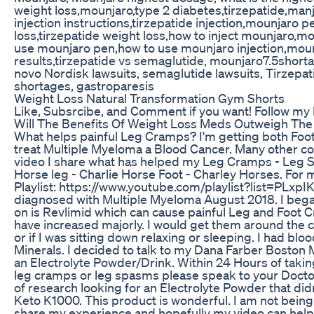
weight loss,mounjaro,type 2 diabetes,tirzepatide,manja
injection instructions,tirzepatide injection,mounjaro
loss,tirzepatide weight loss,how to inject mounjaro,
use mounjaro pen,how to use mounjaro injection,moun
results,tirzepatide vs semaglutide, mounjaro7.5short
novo Nordisk lawsuits, semaglutide lawsuits, Tirzepat
shortages, gastroparesis
Weight Loss Natural Transformation Gym Shorts
Like, Subsrcibe, and Comment if you want! Follow my
Will The Benefits Of Weight Loss Meds Outweigh The
What helps painful Leg Cramps? I'm getting both Foo
treat Multiple Myeloma a Blood Cancer. Many other co
video I share what has helped my Leg Cramps - Leg 
Horse leg - Charlie Horse Foot - Charley Horses. For
Playlist: https://www.youtube.com/playlist?list=
diagnosed with Multiple Myeloma August 2018. I beg
on is Revlimid which can cause painful Leg and Foot 
have increased majorly. I would get them around the cl
or if I was sitting down relaxing or sleeping. I had blo
Minerals. I decided to talk to my Dana Farber Boston 
an Electrolyte Powder/Drink. Within 24 Hours of taking
leg cramps or leg spasms please speak to your Doctor 
of research looking for an Electrolyte Powder that did
Keto K1000. This product is wonderful. I am not bei
share my experience and hopefully my video can hel