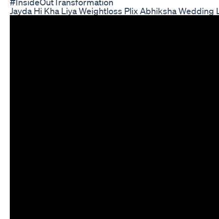
#InsideOutTransformation
Jayda Hi Kha Liya Weightloss Plix Abhiksha Wedding 