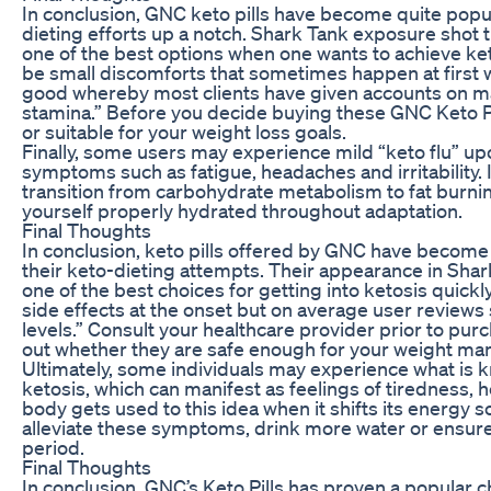
In conclusion, GNC keto pills have become quite pop
dieting efforts up a notch. Shark Tank exposure shot
one of the best options when one wants to achieve ket
be small discomforts that sometimes happen at first
good whereby most clients have given accounts on ma
stamina.” Before you decide buying these GNC Keto Pil
or suitable for your weight loss goals.
Finally, some users may experience mild “keto flu” upo
symptoms such as fatigue, headaches and irritability. 
transition from carbohydrate metabolism to fat burnin
yourself properly hydrated throughout adaptation.
Final Thoughts
In conclusion, keto pills offered by GNC have becom
their keto-dieting attempts. Their appearance in Sha
one of the best choices for getting into ketosis quickl
side effects at the onset but on average user reviews
levels.” Consult your healthcare provider prior to purc
out whether they are safe enough for your weight ma
Ultimately, some individuals may experience what is kn
ketosis, which can manifest as feelings of tiredness, h
body gets used to this idea when it shifts its energy s
alleviate these symptoms, drink more water or ensure
period.
Final Thoughts
In conclusion, GNC’s Keto Pills has proven a popular