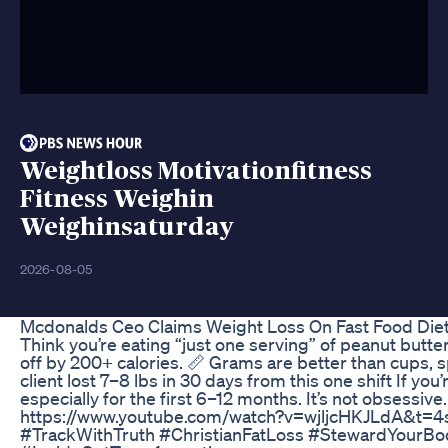
Weightloss Motivationfitness
Fitness Weighin
Weighinsaturday
2026-08-05
Mcdonalds Ceo Claims Weight Loss On Fast Food Die
Think you’re eating “just one serving” of peanut butt
off by 200+ calories. 📏 Grams are better than cups,
client lost 7–8 lbs in 30 days from this one shift If yo
especially for the first 6–12 months. It’s not obsessiv
https://www.youtube.com/watch?v=wjljcHKJLdA&t=4s 
#TrackWithTruth #ChristianFatLoss #StewardYourB