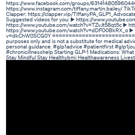
https://www.facebook.com/groups/631414805960440
https://www.instagram.com/tiffany.martin.bailey/ Tik
Clapper: https://clapper.vip/TiffanyPA_GLP1_Adv
Suggested videos for you: ▶️ https://www.youtube
https://www.youtube.com/watch?v=TZvJt58qt5c ▶️ 
https://www.youtube.com/watch?v=dDFO0BkRX_o ▶️ 
v=dkChW0SCG0Y ===============================
purposes only and is not a substitute for medical advi
personal guidance. #glp1advice #patientfirst #glp1
#chronicillnesshelp Starting GLP-1 Medications: What 
Stay Mindful Stay Healthybmi Healthawareness Livest