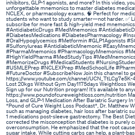
inhibitors, GLP-1 agonists, and more? In this video, you’
unforgettable mnemonics to master diabetes medica
NCLEX, or pharmacology exams. 🧠 Perfect for medic
students who want to study smarter—not harder. ✅ L
subscribe for more fast & high-yield med mnemonics
#AntidiabeticDrugs #MedMnemonics #Antidiabetic
#DiabetesMedications #DiabetesPharmacology #Ins
#OralHypoglycemics #Metformin #GLP1Agonists #SG
#Sulfonylureas #AntidiabeticMnemonic #EasyMnem
#PharmaMnemonics #PharmacologyMnemonics #M
#HighYieldPharma #MedStudyTips #MedMnemonics
#MemorizeDrugs #MedicalStudents #NursingStude
#USMLEPrep #NCLEXPrep #MedSchoolLife #Pharm
#FutureDoctor #SubscribeNow Join this channel to ge
https://www.youtube.com/channel/UCN_TtLCg7e5K-4
Lost 20kgs Without Gym Day1175days Weightloss Wei
Sign up for our Nutrition program! It's available to an
https://www.poundofcureweightloss.com/nutrition Ma
Loss, and GLP-1 Medication After Bariatric Surgery In 
*Pound of Cure Weight Loss Podcast*, Dr. Matthew W
such as managing diabetes, hair loss after bariatric su
1 medications post-sleeve gastrectomy. The Best Diet
corrected the misconception that diabetes is purely
overconsumption. He emphasized that the root cause is
sugar intake. While cutting carbs can help, a plant-base