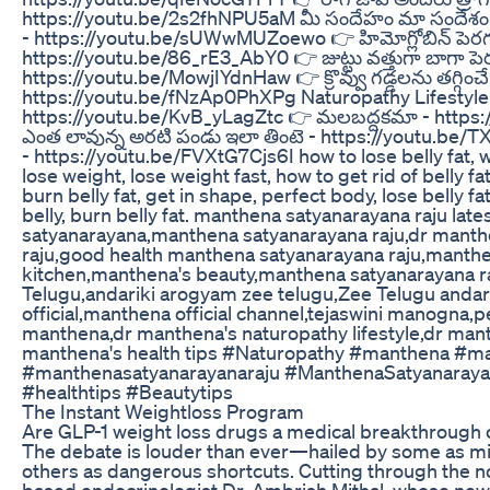
https://youtu.be/2s2fhNPU5aM మీ సందేహం మా సందేశం:
- https://youtu.be/sUWwMUZoewo 👉 హిమోగ్లోబిన్ పెరగడానిక
https://youtu.be/86_rE3_AbY0 👉 జుట్టు వత్తుగా బాగా పె
https://youtu.be/MowjIYdnHaw 👉 క్రొవ్వు గడ్డలను తగ్గించే డై
https://youtu.be/fNzAp0PhXPg Naturopathy Lifestyle
https://youtu.be/KvB_yLagZtc 👉 మలబద్దకమా - https:
ఎంత లావున్న అరటి పండు ఇలా తింటె - https://youtu.be/TX
- https://youtu.be/FVXtG7Cjs6I how to lose belly fat, w
lose weight, lose weight fast, how to get rid of belly fa
burn belly fat, get in shape, perfect body, lose belly fa
belly, burn belly fat. manthena satyanarayana raju lat
satyanarayana,manthena satyanarayana raju,dr manth
raju,good health manthena satyanarayana raju,manth
kitchen,manthena's beauty,manthena satyanarayana r
Telugu,andariki arogyam zee telugu,Zee Telugu anda
official,manthena official channel,tejaswini manogna,pe
manthena,dr manthena's naturopathy lifestyle,dr mant
manthena's health tips #Naturopathy #manthena #ma
#manthenasatyanarayanaraju #ManthenaSatyanaraya
#healthtips #Beautytips
The Instant Weightloss Program
Are GLP-1 weight loss drugs a medical breakthrough 
The debate is louder than ever—hailed by some as mi
others as dangerous shortcuts. Cutting through the n
based endocrinologist Dr. Ambrish Mithal, whose ne