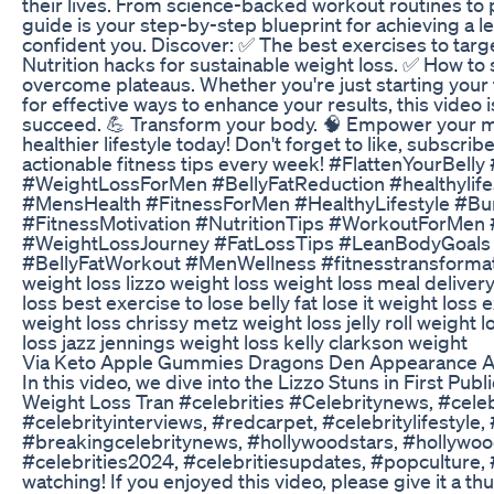
their lives. From science-backed workout routines to pra
guide is your step-by-step blueprint for achieving a l
confident you. Discover: ✅ The best exercises to targe
Nutrition hacks for sustainable weight loss. ✅ How to
overcome plateaus. Whether you're just starting your 
for effective ways to enhance your results, this video i
succeed. 💪 Transform your body. 🧠 Empower your 
healthier lifestyle today! Don't forget to like, subscri
actionable fitness tips every week! #FlattenYourBell
#WeightLossForMen #BellyFatReduction #healthylifes
#MensHealth #FitnessForMen #HealthyLifestyle #Bur
#FitnessMotivation #NutritionTips #WorkoutForMen 
#WeightLossJourney #FatLossTips #LeanBodyGoals
#BellyFatWorkout #MenWellness #fitnesstransformati
weight loss lizzo weight loss weight loss meal deliver
loss best exercise to lose belly fat lose it weight loss 
weight loss chrissy metz weight loss jelly roll weight 
loss jazz jennings weight loss kelly clarkson weight
Via Keto Apple Gummies Dragons Den Appearance A
In this video, we dive into the Lizzo Stuns in First Pu
Weight Loss Tran #celebrities #Celebritynews, #celeb
#celebrityinterviews, #redcarpet, #celebritylifestyle
#breakingcelebritynews, #hollywoodstars, #hollywoo
#celebrities2024, #celebritiesupdates, #popculture,
watching! If you enjoyed this video, please give it a t