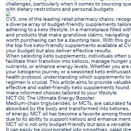
challenges, particularly when it comes to sourcing qua
with dietary restrictions and personal budgets.
CVS, one of the leading retail pharmacy chains, recogn
a diverse array of budget-friendly supplements tailore
adhering to a keto lifestyle. In a marketplace filled w
and products that make grandiose claims, navigating
worth purchasing can be a daunting task. With this gu
the top five keto-friendly supplements available at CVS
your budget but also deliver effective results.
When selecting keto supplements, individuals often s
facilitate their transition into ketosis, manage hunger
nutrients, or enhance energy levels. Whether you ar
your ketogenic journey or a seasoned keto enthusiast
health protocol, understanding which supplements to 
regimen is crucial. This article aims to provide valuable
effective and wallet-friendly keto supplements found
make informed choices tailored to your lifestyle.
MCT Oil: The Ultimate Energy Booster
Medium-chain triglycerides, or MCTs, are saturated fat
absorbed by the body and transformed into ketones, 
of energy. MCT oil has become a favorite among those
due to its ability to support ketosis and enhance mental
MCT oil is not only budget-friendly but also a versatile
It can easily be incorporated into smoothies, salad dr