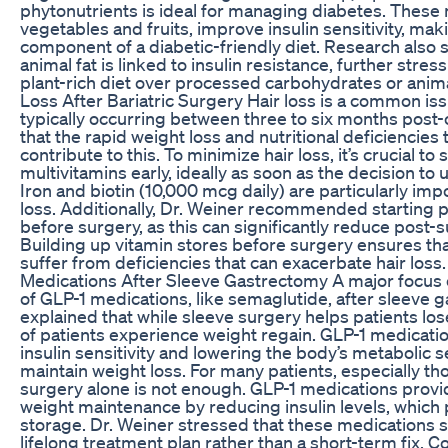
phytonutrients is ideal for managing diabetes. These n
vegetables and fruits, improve insulin sensitivity, maki
component of a diabetic-friendly diet. Research also
animal fat is linked to insulin resistance, further stres
plant-rich diet over processed carbohydrates or anim
Loss After Bariatric Surgery Hair loss is a common issu
typically occurring between three to six months post-
that the rapid weight loss and nutritional deficiencies 
contribute to this. To minimize hair loss, it’s crucial to 
multivitamins early, ideally as soon as the decision t
Iron and biotin (10,000 mcg daily) are particularly imp
loss. Additionally, Dr. Weiner recommended starting p
before surgery, as this can significantly reduce post-su
Building up vitamin stores before surgery ensures that 
suffer from deficiencies that can exacerbate hair loss
Medications After Sleeve Gastrectomy A major focus 
of GLP-1 medications, like semaglutide, after sleeve 
explained that while sleeve surgery helps patients lose
of patients experience weight regain. GLP-1 medicat
insulin sensitivity and lowering the body’s metabolic s
maintain weight loss. For many patients, especially th
surgery alone is not enough. GLP-1 medications provid
weight maintenance by reducing insulin levels, which pl
storage. Dr. Weiner stressed that these medications s
lifelong treatment plan rather than a short-term fix. 