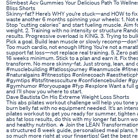
Slimbest Acv Gummies Your Delicious Path To Wellne
Bliss Shorts
Skinny-fat? Here’s WHY you’re stuck—and HOW to fix i
waste another 6 months spinning your wheels: 1. Not 
Stop “cutting calories” and start fueling muscle. Aim f
weight. 2. Training with no intensity or structure R
results. Progressive overload is KING. 3. Trying to bu
Pick a goal. Build lean muscle or slowly recomp—don’t
Too much cardio, not enough lifting You’re not a mara
support fat loss—not replace real training. 5. Zero pat
16 weeks minimum. Stick to a plan and earn it. Fix th
transform. No more skinny-fat. Just strong, lean, and 
#musclebuilding #fatlossjourney #leanmuscle #fit
#naturalgains #fitnesstips #onlinecoach #aestheticp
#gymtips #btsfitnessculture #confidencebuilder #gy
#gymhumor #foryoupage #fyp #explore Want a full 
and I’ll show you where to start.
Dave Bautista On His Extreme Weight Loss Shorts
This abs pilates workout challenge will help you tone 
burn belly fat with no equipment needed. It's an inte
pilates workout to get you ready for summer, tighten 
abs fat loss results, do this with my longer fat burn
and healthy nutrition. 🔥 Join the LEAN Transformatio
a structured 8 week guide, personalised meal plans, 
so much more right at your fingertips! Get the best r