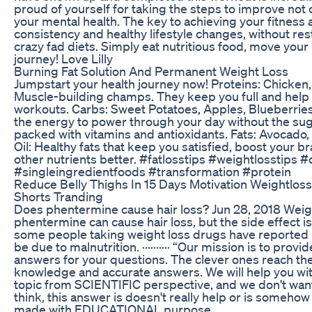
proud of yourself for taking the steps to improve not o
your mental health. The key to achieving your fitness 
consistency and healthy lifestyle changes, without restr
crazy fad diets. Simply eat nutritious food, move your
journey! Love Lilly
Burning Fat Solution And Permanent Weight Loss
Jumpstart your health journey now! Proteins: Chicken
Muscle-building champs. They keep you full and help 
workouts. Carbs: Sweet Potatoes, Apples, Blueberries
the energy to power through your day without the suga
packed with vitamins and antioxidants. Fats: Avocado
Oil: Healthy fats that keep you satisfied, boost your 
other nutrients better. #fatlosstips #weightlosstips
#singleingredientfoods #transformation #protein
Reduce Belly Thighs In 15 Days Motivation Weightloss
Shorts Tranding
Does phentermine cause hair loss? Jun 28, 2018 Weigh
phentermine can cause hair loss, but the side effect isn’t
some people taking weight loss drugs have reported ha
be due to malnutrition. ·········· “Our mission is to prov
answers for your questions. The clever ones reach their
knowledge and accurate answers. We will help you wit
topic from SCIENTIFIC perspective, and we don't wan
think, this answer is doesn't really help or is somehow
made with EDUCATIONAL purpose.