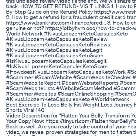
this unbiased review video till the end, We will share
back. HOW TO GET REFUND- VISIT LINKS 1. How to R
By-Step Guide on the Refund Policy https://www.fre
2. How to get a refund for a fraudulent credit card tra
https://www.bankrate.com/finance/cred... 3. How to c
genuine or not? https://iotbyhvm.ooo/how-to-check-wh
World Network #KivusLipozemKetoCapsulesKeto
#KivusLipozemKetoCapsulesKetoReview
#KivusLipozemKetoCapsulesKetoReviews
#KivusLipozemKetoCapsulesKetoLegit
#KivusLipozemKetoCapsulesKetoScam
#IsKivusLipozemKetoCapsulesKetoLegit
#IsKivusLipozemKetoCapsulesKetoScam
#HowdoesKivusLipozemKetoCapsulesKetoWork #S
#Scammer #ScamWebsite #ScamWebsiteChecker 
#ScamWebsiteReport #ScamWebsiteReports #Scam
#ScamWebsiteLists #WebsiteScamMethod #Scamm
#ScammerWebsites #ScamOnlineShopping #ScamO
#KivusLipozemKetoCapsulesKeto #Worldnetwork
Best Exercise To Lose Belly Fat Weight Loss Journey 
Shorts Viral 140
Video Description for "Flatten Your Belly, Transform Y
Your Copy Now: https://tinyurl.com/FlattenYourBellyF
Back as well. Are you ready to take control of your heal
video, we reveal proven strategies for men to flatten 