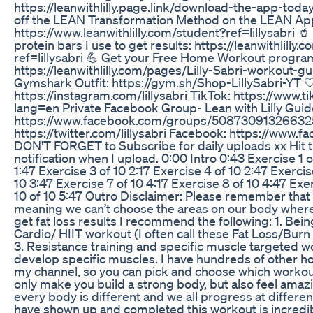
https://leanwithlilly.page.link/download-the-app-toda
off the LEAN Transformation Method on the LEAN Ap
https://www.leanwithlilly.com/student?ref=lillysabri 
protein bars I use to get results: https://leanwithlilly.
ref=lillysabri 💪 Get your Free Home Workout progra
https://leanwithlilly.com/pages/Lilly-Sabri-workout-gui
Gymshark Outfit: https://gym.sh/Shop-LillySabri-YT
https://instagram.com/lillysabri TikTok: https://www.t
lang=en Private Facebook Group- Lean with Lilly Gui
https://www.facebook.com/groups/508730913266325/
https://twitter.com/lillysabri Facebook: https://www.fa
DON'T FORGET to Subscribe for daily uploads xx Hit tha
notification when I upload. 0:00 Intro 0:43 Exercise 1 o
1:47 Exercise 3 of 10 2:17 Exercise 4 of 10 2:47 Exercis
10 3:47 Exercise 7 of 10 4:17 Exercise 8 of 10 4:47 Exe
10 of 10 5:47 Outro Disclaimer: Please remember that
meaning we can’t choose the areas on our body where
get fat loss results I recommend the following: 1. Being 
Cardio/ HIIT workout (I often call these Fat Loss/Bur
3. Resistance training and specific muscle targeted 
develop specific muscles. I have hundreds of other h
my channel, so you can pick and choose which workout
only make you build a strong body, but also feel am
every body is different and we all progress at differen
have shown up and completed this workout is incredib