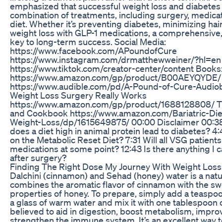
emphasized that successful weight loss and diabete
combination of treatments, including surgery, medicat
diet. Whether it’s preventing diabetes, minimizing hair
weight loss with GLP-1 medications, a comprehensive,
key to long-term success. Social Media:
https://www.facebook.com/APoundofCure
https://www.instagram.com/drmatthewweiner/?hl=en
https://www.tiktok.com/creator-center/content Books
https://www.amazon.com/gp/product/B00AEYQYDE/
https://www.audible.com/pd/A-Pound-of-Cure-Aud
Weight Loss Surgery Really Works
https://www.amazon.com/gp/product/1688128808/ The
and Cookbook https://www.amazon.com/Bariatric-Di
Weight-Loss/dp/1615649875/ 00:00 Disclaimer 00:38
does a diet high in animal protein lead to diabetes? 
on the Metabolic Reset Diet? 7:31 Will all VSG patient
medications at some point? 12:43 Is there anything I c
after surgery?
Finding The Right Dose My Journey With Weight Loss
Dalchini (cinnamon) and Sehad (honey) water is a natur
combines the aromatic flavor of cinnamon with the s
properties of honey. To prepare, simply add a teasp
a glass of warm water and mix it with one tablespoon o
believed to aid in digestion, boost metabolism, improv
strengthen the immune system. It’s an excellent way t