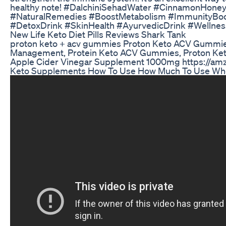
healthy note! #DalchiniSehadWater #CinnamonHone
#NaturalRemedies #BoostMetabolism #ImmunityBoos
#DetoxDrink #SkinHealth #AyurvedicDrink #Wellnes
New Life Keto Diet Pills Reviews Shark Tank
proton keto + acv gummies Proton Keto ACV Gummi
Management, Protein Keto ACV Gummies, Proton Ket
Apple Cider Vinegar Supplement 1000mg https://am
Keto Supplements How To Use How Much To Use Wh