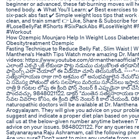
beginner or advanced, these fat-burning moves will he
toned body. 🔥 What You’ll Learn: ✔️ Best exercises to 
six-pack abs fast ✔️ Simple weight loss tips that work 
clean, and train smart! 👉 Like, Share & Subscribe for 
#LoseBellyFat #Shorts #SixPackAbs #LoseWeight #F
#Workout
How Ozempic Mounjaro Help In Weight Loss Diabetes
Obesitytreatment Ozempic
Fasting Technique to Reduce Belly Fat , Slim Waist | Wi
Manthena's Health Tips Watch more amazing Dr. Mant
videos: https://www.youtube.com/drmanthenaofficial
ఎలాంటి ఎక్సర్సైజ్ లేకుండా పొట్ట నడుము చుట్టుకొలత తగ్గడాని
ఫాస్టింగ్స్ ఎలా చేయాలో ఈ వీడియో చూసి తెలుసుకోండి. ----*--
సత్యనారాయణ రాజు గారి ఆశ్రమం లో అనుభవజ్ఞులైన నేచురోపతి 
ఏ సమస్య పోతుందో తగు సలహాలు మరియు సూచనలు ఇస్తార
రాత్రి 9 గంటల లోపు ఈ క్రింది ఫోన్ నెంబర్ కి ఎప్పుడైనా కాల్ 
పొందవచ్చు. 9848021122. డాక్టర్ "మంతెన సత్యనారాయణ రాజు
సేవల వివరాల కోసం, ఈ క్రింది ఫోన్ నెంబర్ కి కాల్ చేయండి
naturopathic doctors will be available at Dr. Manthen
Arogyalayam. They will give you advice on your probl
suggest and indicate a proper diet plan based on you
call us at the below-given number anytime between 7
advice on your issues. 9848021122. For any queries 
Satyanarayana Raju Ashramam, call the following p
Are you sure? Don't want to miss any update from us...