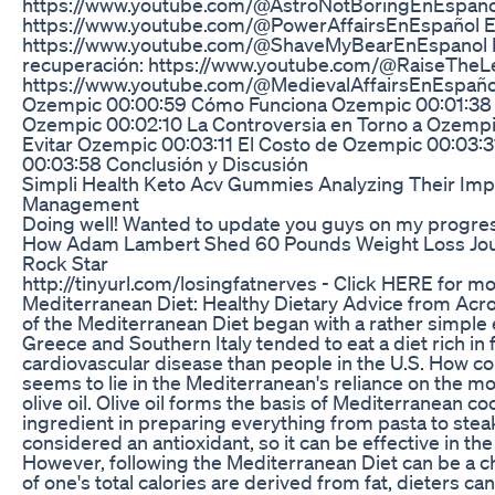
https://www.youtube.com/@AstroNotBoringEnEspañol
https://www.youtube.com/@PowerAffairsEnEspañol Ec
https://www.youtube.com/@ShaveMyBearEnEspanol Es
recuperación: https://www.youtube.com/@RaiseTheLev
https://www.youtube.com/@MedievalAffairsEnEspañol
Ozempic 00:00:59 Cómo Funciona Ozempic 00:01:38 
Ozempic 00:02:10 La Controversia en Torno a Ozempi
Evitar Ozempic 00:03:11 El Costo de Ozempic 00:03:
00:03:58 Conclusión y Discusión
Simpli Health Keto Acv Gummies Analyzing Their Im
Management
Doing well! Wanted to update you guys on my progre
How Adam Lambert Shed 60 Pounds Weight Loss Jou
Rock Star
http://tinyurl.com/losingfatnerves - Click HERE for mo
Mediterranean Diet: Healthy Dietary Advice from Acro
of the Mediterranean Diet began with a rather simple 
Greece and Southern Italy tended to eat a diet rich in f
cardiovascular disease than people in the U.S. How c
seems to lie in the Mediterranean's reliance on the 
olive oil. Olive oil forms the basis of Mediterranean c
ingredient in preparing everything from pasta to steak. 
considered an antioxidant, so it can be effective in the
However, following the Mediterranean Diet can be a c
of one's total calories are derived from fat, dieters ca