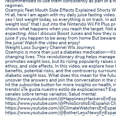
recommended to use them consistently as part of a he
regimen.
Ozempic Feet Mouth Side Effects Explained Shorts W
Hi all, here I am again with my daily juice fasting video
yes I lost weight today, so everything is on track. In act
weight loss" that I put into the Nintendo Wii Fit Plus 
shows what happens when you reach the target. Not a
expecting. Also I discuss Boost Juices and how they c
juice if you happen to be away from home But beware o
the juice! Watch the video and enjoy!
Weight Loss Surgery Channel Wls Journeys
Ozempic is more than just a diabetes medication—it’
changing lives. This revolutionary drug helps manage
promotes weight loss, but its rising popularity raises
ethics, and side effects. In this video, we explore ho
benefits, potential risks, and the controversy surround
diabetic weight loss. What does this mean for the futu
uncover the answers and join the conversation in the
hit the subscribe button for more insights on health, 
trends! ¿Te gusta nuestro estilo de explicaciones? Ex
canales sobre temas variados: Salud mental:
https://www.youtube.com/@HappinessHackersEnEspañ
https://www.youtube.com/@PhiloScrollsEnEspañol Cli
https://www.youtube.com/@ClimateWatchersEnEspañol
https://www.youtube.com/@BotherLessNewsEnEspaño