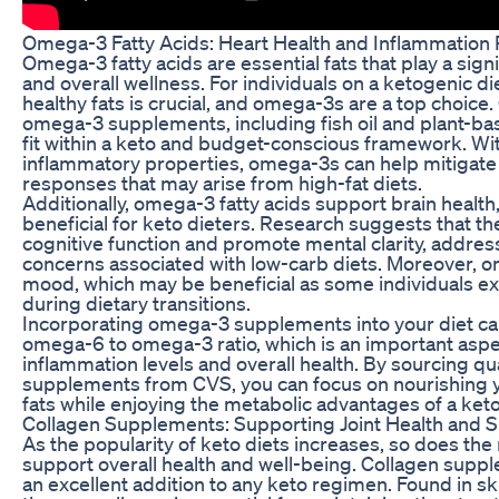
Omega-3 Fatty Acids: Heart Health and Inflammation
Omega-3 fatty acids are essential fats that play a signi
and overall wellness. For individuals on a ketogenic diet
healthy fats is crucial, and omega-3s are a top choice.
omega-3 supplements, including fish oil and plant-bas
fit within a keto and budget-conscious framework. With
inflammatory properties, omega-3s can help mitigate
responses that may arise from high-fat diets.
Additionally, omega-3 fatty acids support brain health,
beneficial for keto dieters. Research suggests that t
cognitive function and promote mental clarity, add
concerns associated with low-carb diets. Moreover, 
mood, which may be beneficial as some individuals 
during dietary transitions.
Incorporating omega-3 supplements into your diet can
omega-6 to omega-3 ratio, which is an important aspe
inflammation levels and overall health. By sourcing q
supplements from CVS, you can focus on nourishing y
fats while enjoying the metabolic advantages of a ketog
Collagen Supplements: Supporting Joint Health and Sk
As the popularity of keto diets increases, so does th
support overall health and well-being. Collagen sup
an excellent addition to any keto regimen. Found in s