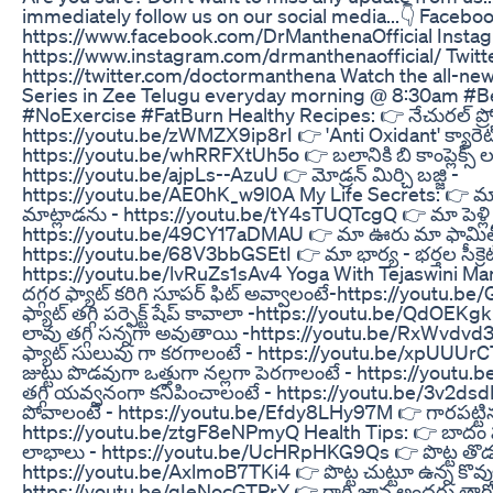
immediately follow us on our social media...👇 Facebo
https://www.facebook.com/DrManthenaOfficial Insta
https://www.instagram.com/drmanthenaofficial/ Twitt
https://twitter.com/doctormanthena Watch the all-
Series in Zee Telugu everyday morning @ 8:30am #Be
#NoExercise #FatBurn Healthy Recipes: 👉 నేచురల్ ప్రోట
https://youtu.be/zWMZX9ip8rI 👉 'Anti Oxidant' క్యారెట్
https://youtu.be/whRRFXtUh5o 👉 బలానికి బి కాంప్లెక్స్ లడ
https://youtu.be/ajpLs--AzuU 👉 మోడ్రన్ మిర్చి బజ్జి -
https://youtu.be/AE0hK_w9l0A My Life Secrets: 👉 మా 
మాట్లాడను - https://youtu.be/tY4sTUQTcgQ 👉 మా పెళ్లి వ
https://youtu.be/49CY17aDMAU 👉 మా ఊరు మా ఫామిల
https://youtu.be/68V3bbGSEtI 👉 మా భార్య - భర్తల సీక్రెట్
https://youtu.be/lvRuZs1sAv4 Yoga With Tejaswini 
దగ్గర ఫ్యాట్ కరిగి సూపర్ ఫిట్ అవ్వాలంటే-https://yout
ఫ్యాట్ తగ్గి పర్ఫెక్ట్ షేప్ కావాలా -https://youtu.be/QdOEKg
లావు తగ్గి సన్నగా అవుతాయి -https://youtu.be/RxWvdvd30
ఫ్యాట్ సులువు గా కరగాలంటే - https://youtu.be/xpUUUrC
జుట్టు పొడవుగా ఒత్తుగా నల్లగా పెరగాలంటే - https://you
తగ్గి యవ్వనంగా కనిపించాలంటే - https://youtu.be/3v2ds
పోవాలంటే - https://youtu.be/Efdy8LHy97M 👉 గారపట్టిన 
https://youtu.be/ztgF8eNPmyQ Health Tips: 👉 బాదం పప
లాభాలు - https://youtu.be/UcHRpHKG9Qs 👉 పొట్ట తొడల ద
https://youtu.be/AxlmoB7TKi4 👉 పొట్ట చుట్టూ ఉన్న కొవ్వ
https://youtu.be/qIeNocGTPrY 👉 రాగి జావ అందరు త్రాగొచ