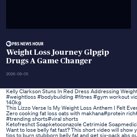
Weight Loss Journey Glpgip
Drugs A Game Changer
2026-08-05
Kelly Clarkson Stuns In Red Dress Addressing Weigh
#weightloss #bodybuilding #fitnes #gym workout vi
140kg
This Lizzo Verse Is My Weight Loss Anthem I Felt Ev
Zero cooking fat loss oats with makhana#protein rich
#trending shorts#viral shorts
Ketofreshct Soapketoconazole Cetrimide Soapmedici
Want to lose belly fat fast? This short video will show
tips to burn stubborn belly fat and get six-pack abs q