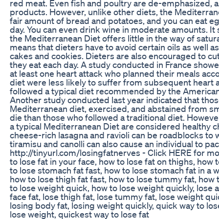
red meat. Even fish and poultry are de-emphasized, a
products. However, unlike other diets, the Mediterrane
fair amount of bread and potatoes, and you can eat eg
day. You can even drink wine in moderate amounts. It 
the Mediterranean Diet offers little in the way of satura
means that dieters have to avoid certain oils as well a
cakes and cookies. Dieters are also encouraged to cut 
they eat each day. A study conducted in France show
at least one heart attack who planned their meals acc
diet were less likely to suffer from subsequent heart
followed a typical diet recommended by the American
Another study conducted last year indicated that tho
Mediterranean diet, exercised, and abstained from sm
die than those who followed a traditional diet. However
a typical Mediterranean Diet are considered healthy ch
cheese-rich lasagna and ravioli can be roadblocks to we
tiramisu and canolli can also cause an individual to p
http://tinyurl.com/losingfatnerves - Click HERE for mo
to lose fat in your face, how to lose fat on thighs, how 
to lose stomach fat fast, how to lose stomach fat in a w
how to lose thigh fat fast, how to lose tummy fat, how 
to lose weight quick, how to lose weight quickly, lose a
face fat, lose thigh fat, lose tummy fat, lose weight qui
losing body fat, losing weight quickly, quick way to lo
lose weight, quickest way to lose fat