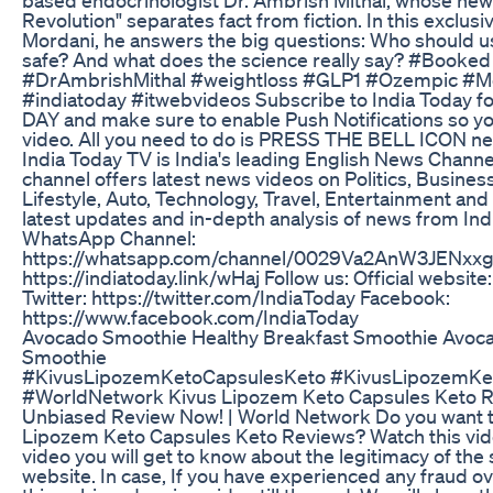
Revolution" separates fact from fiction. In this exclus
Mordani, he answers the big questions: Who should u
safe? And what does the science really say? #Book
#DrAmbrishMithal #weightloss #GLP1 #Ozempic #
#indiatoday #itwebvideos Subscribe to India Today
DAY and make sure to enable Push Notifications so yo
video. All you need to do is PRESS THE BELL ICON nex
India Today TV is India's leading English News Chann
channel offers latest news videos on Politics, Busines
Lifestyle, Auto, Technology, Travel, Entertainment and 
latest updates and in-depth analysis of news from Ind
WhatsApp Channel:
https://whatsapp.com/channel/0029Va2AnW3JENxx
https://indiatoday.link/wHaj Follow us: Official website
Twitter: https://twitter.com/IndiaToday Facebook:
https://www.facebook.com/IndiaToday
Avocado Smoothie Healthy Breakfast Smoothie Avoca
Smoothie
#KivusLipozemKetoCapsulesKeto #KivusLipozemKe
#WorldNetwork Kivus Lipozem Keto Capsules Keto R
Unbiased Review Now! | World Network Do you want 
Lipozem Keto Capsules Keto Reviews? Watch this video
video you will get to know about the legitimacy of the si
website. In case, If you have experienced any fraud o