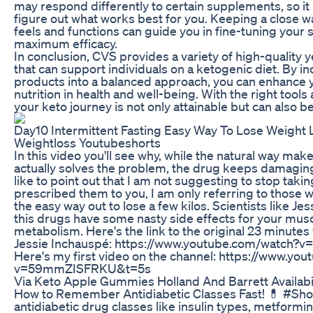
may respond differently to certain supplements, so i
figure out what works best for you. Keeping a close 
feels and functions can guide you in fine-tuning your
maximum efficacy.
In conclusion, CVS provides a variety of high-quality
that can support individuals on a ketogenic diet. By i
products into a balanced approach, you can enhance y
nutrition in health and well-being. With the right tool
your keto journey is not only attainable but can also b
Day10 Intermittent Fasting Easy Way To Lose Weight 
Weightloss Youtubeshorts
In this video you'll see why, while the natural way mak
actually solves the problem, the drug keeps damagin
like to point out that I am not suggesting to stop takin
prescribed them to you, I am only referring to those wh
the easy way out to lose a few kilos. Scientists like Je
this drugs have some nasty side effects for your mus
metabolism. Here's the link to the original 23 minute
Jessie Inchauspé: https://www.youtube.com/watch
Here's my first video on the channel: https://www.yo
v=59mmZISFRKU&t=5s
Via Keto Apple Gummies Holland And Barrett Availabi
How to Remember Antidiabetic Classes Fast! 💊 #Sho
antidiabetic drug classes like insulin types, metformi