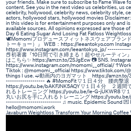
your friends. Make sure to subscribe to Fame Wave fo
content. See you in the next video us celebrities, us ce
celebrity, hollywood, celebrity news, celebrity style, ce
actors, hollywood stars, hollywood movies Disclaimer
in this video is for entertainment purposes only and i
available sources. All opinions expressed are those 
Day 6 Eating Sugar And Losing Fat Fatloss Weightloss
🕊Momomiプロデュースフィットネスウェアブランド 『L
トーキョー）』 WEB：https://leeantokyo.com Insta
https://www.instagram.com/leeantokyo_jp/ --------------
📕初著書『10日間で引き締まる！超やせルーティン』（
はこちら✨ https://amzn.to/2SJgEcw 📷 SNS. Instagram
https://www.instagram.com/momomi__official/ 
Tiktok : @momomi__official https://www.tiktok.com/
things I use. ➫動画内のヨガマット https://amzn.to/3iu7c
------------------- 🔥 #MomoFit ▽１日４分 
https://youtu.be/bAKFJNK5AQY ▽１日４
れるトレーニング https://youtu.be/le-G-jUK
丸いお尻を手に入れるトレーニング https://youtu.be/p5WgXr
--------------------------- ♫ music. Epidemic Sound 💌
hello@momomi.work
Javaburn Weightloss Transform Your Morning Coffee 