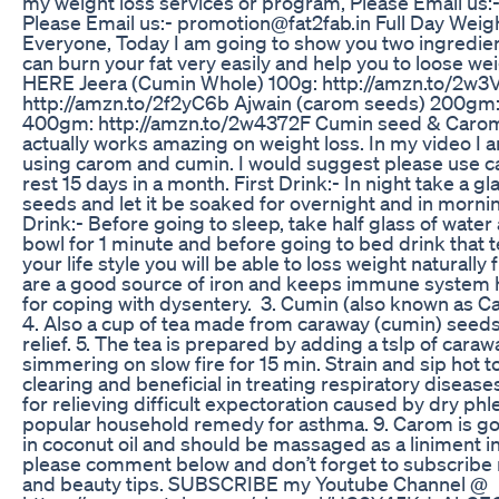
my weight loss services or program, Please Email us:
Please Email us:- promotion@fat2fab.in Full Day Weigh
Everyone, Today I am going to show you two ingredient
can burn your fat very easily and help you to loose 
HERE Jeera (Cumin Whole) 100g: http://amzn.to/2w3
http://amzn.to/2f2yC6b Ajwain (carom seeds) 200gm:
400gm: http://amzn.to/2w4372F Cumin seed & Carom s
actually works amazing on weight loss. In my video I 
using carom and cumin. I would suggest please use c
rest 15 days in a month. First Drink:- In night take a
seeds and let it be soaked for overnight and in morn
Drink:- Before going to sleep, take half glass of wate
bowl for 1 minute and before going to bed drink that te
your life style you will be able to loss weight naturally
are a good source of iron and keeps immune system h
for coping with dysentery. 3. Cumin (also known as Car
4. Also a cup of tea made from caraway (cumin) seeds t
relief. 5. The tea is prepared by adding a tslp of carawa
simmering on slow fire for 15 min. Strain and sip hot t
clearing and beneficial in treating respiratory disease
for relieving difficult expectoration caused by dry ph
popular household remedy for asthma. 9. Carom is go
in coconut oil and should be massaged as a liniment in
please comment below and don’t forget to subscribe 
and beauty tips. SUBSCRIBE my Youtube Channel @