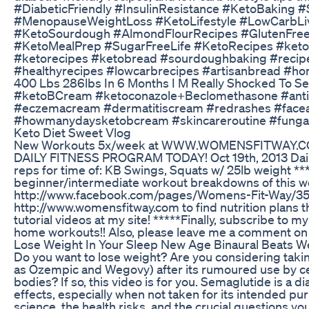
#DiabeticFriendly #InsulinResistance #KetoBaking
#MenopauseWeightLoss #KetoLifestyle #LowCarbLiv
#KetoSourdough #AlmondFlourRecipes #GlutenFree
#KetoMealPrep #SugarFreeLife #KetoRecipes #ket
#ketorecipes #ketobread #sourdoughbaking #rec
#healthyrecipes #lowcarbrecipes #artisanbread #h
400 Lbs 286lbs In 6 Months I M Really Shocked To Se
#ketoBCream #ketoconazole+Beclomethasone #antif
#eczemacream #dermatitiscream #redrashes #facea
#howmanydaysketobcream #skincareroutine #fungali
Keto Diet Sweet Vlog
New Workouts 5x/week at WWW.WOMENSFITWAY.C
DAILY FITNESS PROGRAM TODAY! Oct 19th, 2013 Daily W
reps for time of: KB Swings, Squats w/ 25lb weight *
beginner/intermediate workout breakdowns of this wo
http://www.facebook.com/pages/Womens-Fit-Way/35
http://www.womensfitway.com to find nutrition plans t
tutorial videos at my site! *****Finally, subscribe to 
home workouts!! Also, please leave me a comment on wh
Lose Weight In Your Sleep New Age Binaural Beats W
Do you want to lose weight? Are you considering taki
as Ozempic and Wegovy) after its rumoured use by cel
bodies? If so, this video is for you. Semaglutide is a di
effects, especially when not taken for its intended purp
science, the health risks, and the crucial questions y