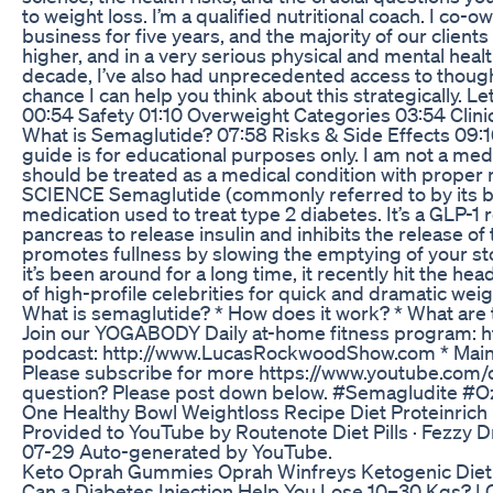
to weight loss. I’m a qualified nutritional coach. I co
business for five years, and the majority of our clie
higher, and in a very serious physical and mental heal
decade, I’ve also had unprecedented access to though
chance I can help you think about this strategically.
00:54 Safety 01:10 Overweight Categories 03:54 Clin
What is Semaglutide? 07:58 Risks & Side Effects 09:
guide is for educational purposes only. I am not a medic
should be treated as a medical condition with proper 
SCIENCE Semaglutide (commonly referred to by its 
medication used to treat type 2 diabetes. It’s a GLP-1 
pancreas to release insulin and inhibits the release of
promotes fullness by slowing the emptying of your s
it’s been around for a long time, it recently hit the 
of high-profile celebrities for quick and dramatic
What is semaglutide? * How does it work? * What are t
Join our YOGABODY Daily at-home fitness program: h
podcast: http://www.LucasRockwoodShow.com * Main s
Please subscribe for more https://www.youtube.com
question? Please post down below. #Semagludite #
One Healthy Bowl Weightloss Recipe Diet Proteinrich
Provided to YouTube by Routenote Diet Pills · Fezzy 
07-29 Auto-generated by YouTube.
Keto Oprah Gummies Oprah Winfreys Ketogenic Diet
Can a Diabetes Injection Help You Lose 10–30 Kgs? |