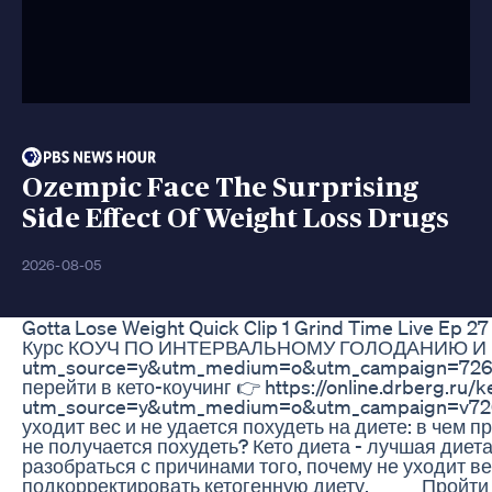
Ozempic Face The Surprising
Side Effect Of Weight Loss Drugs
2026-08-05
Gotta Lose Weight Quick Clip 1 Grind Time Live Ep 
Курс КОУЧ ПО ИНТЕРВАЛЬНОМУ ГОЛОДАНИЮ И КЕТ
utm_source=y&utm_medium=o&utm_campaign=726
перейти в кето-коучинг 👉 https://online.drberg.ru
utm_source=y&utm_medium=o&utm_campaign=v726 Л
уходит вес и не удается похудеть на диете: в чем
не получается похудеть? Кето диета - лучшая диет
разобраться с причинами того, почему не уходит вес
подкорректировать кетогенную диету. _____ Про