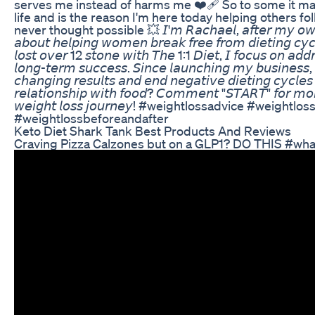
serves me instead of harms me ❤️‍🩹 So to some it ma
life and is the reason I'm here today helping others f
never thought possible 💥 𝘐'𝘮 𝘙𝘢𝘤𝘩𝘢𝘦𝘭, 𝘢𝘧𝘵𝘦𝘳 𝘮𝘺 𝘰𝘸𝘯 𝘫𝘰
𝘢𝘣𝘰𝘶𝘵 𝘩𝘦𝘭𝘱𝘪𝘯𝘨 𝘸𝘰𝘮𝘦𝘯 𝘣𝘳𝘦𝘢𝘬 𝘧𝘳𝘦𝘦 𝘧𝘳𝘰𝘮 𝘥𝘪𝘦𝘵𝘪𝘯𝘨 𝘤𝘺𝘤
𝘭𝘰𝘴𝘵 𝘰𝘷𝘦𝘳 12 𝘴𝘵𝘰𝘯𝘦 𝘸𝘪𝘵𝘩 𝘛𝘩𝘦 1:1 𝘋𝘪𝘦𝘵, 𝘐 𝘧𝘰𝘤𝘶𝘴 𝘰𝘯 𝘢𝘥𝘥𝘳
𝘭𝘰𝘯𝘨-𝘵𝘦𝘳𝘮 𝘴𝘶𝘤𝘤𝘦𝘴𝘴. 𝘚𝘪𝘯𝘤𝘦 𝘭𝘢𝘶𝘯𝘤𝘩𝘪𝘯𝘨 𝘮𝘺 𝘣𝘶𝘴𝘪𝘯𝘦𝘴𝘴, 
𝘤𝘩𝘢𝘯𝘨𝘪𝘯𝘨 𝘳𝘦𝘴𝘶𝘭𝘵𝘴 𝘢𝘯𝘥 𝘦𝘯𝘥 𝘯𝘦𝘨𝘢𝘵𝘪𝘷𝘦 𝘥𝘪𝘦𝘵𝘪𝘯𝘨 𝘤𝘺𝘤𝘭𝘦𝘴
𝘳𝘦𝘭𝘢𝘵𝘪𝘰𝘯𝘴𝘩𝘪𝘱 𝘸𝘪𝘵𝘩 𝘧𝘰𝘰𝘥? 𝘊𝘰𝘮𝘮𝘦𝘯𝘵 "𝘚𝘛𝘈𝘙𝘛" 𝘧𝘰𝘳 𝘮𝘰𝘳
𝘸𝘦𝘪𝘨𝘩𝘵 𝘭𝘰𝘴𝘴 𝘫𝘰𝘶𝘳𝘯𝘦𝘺! #weightlossadvice #wei
#weightlossbeforeandafter
Keto Diet Shark Tank Best Products And Reviews
Craving Pizza Calzones but on a GLP1? DO THIS #w