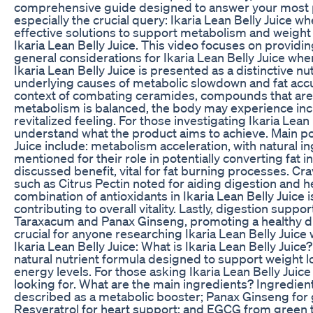
comprehensive guide designed to answer your most pr
especially the crucial query: Ikaria Lean Belly Juice w
effective solutions to support metabolism and weight 
Ikaria Lean Belly Juice. This video focuses on providin
general considerations for Ikaria Lean Belly Juice wher
Ikaria Lean Belly Juice is presented as a distinctive n
underlying causes of metabolic slowdown and fat accum
context of combating ceramides, compounds that are 
metabolism is balanced, the body may experience incr
revitalized feeling. For those investigating Ikaria Lean 
understand what the product aims to achieve. Main pot
Juice include: metabolism acceleration, with natural i
mentioned for their role in potentially converting fat i
discussed benefit, vital for fat burning processes. Cra
such as Citrus Pectin noted for aiding digestion and 
combination of antioxidants in Ikaria Lean Belly Juice
contributing to overall vitality. Lastly, digestion suppo
Taraxacum and Panax Ginseng, promoting a healthy di
crucial for anyone researching Ikaria Lean Belly Juic
Ikaria Lean Belly Juice: What is Ikaria Lean Belly Juice?
natural nutrient formula designed to support weight 
energy levels. For those asking Ikaria Lean Belly Juice
looking for. What are the main ingredients? Ingredien
described as a metabolic booster; Panax Ginseng for g
Resveratrol for heart support; and EGCG from green tea