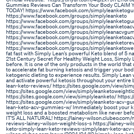
Gummies Reviews Can Transform Your Body CLAI
TODAY! https://www.facebook.com/simplyleanketog
https://www.facebook.com/groups/simplyleanketo
https://www.facebook.com/groups/simplyleanketog
https://www.facebook.com/groups/simplyleanketoacv
https://www.facebook.com/groups/simplyleanacvgumm
https://www.facebook.com/groups/simplyleanketoa
https://www.facebook.com/groups/simplyleanketore
https://www.facebook.com/groups/simplyleanketowei
fat fast with Simply Lean’s powerful Keto blend of 5 n
21st Century Secret For Healthy Weight Loss, Simply L
before. It is one of the only products in the world th
to accelerate fat burning ketosis and trigger your bod
ketogenic dieting to experience results. Simply Lean 
and activate powerful ketosis throughout your entire 
lean-keto-reviews/ https://sites.google.com/view/s
https://sites.google.com/view/simplyleanketoweightl
https://sites.google.com/view/simplyleanketo/ https
https://sites.google.com/view/simplyleanketo-acv-gu
lean-keto-acv-gummies-w/ Immediately boost your ket
weight loss and a boosted metabolism like never b
IT'S ALL NATURAL! https://lainey-wilson.clubeo.co
reviews-lainey-wilson-weight-loss-s https://lainey-
keto-simply-lean-keto-reviews-simplylean-keto-acv-g
wilson.clubeo.com/news/2024/04/12/simply-lean-ke