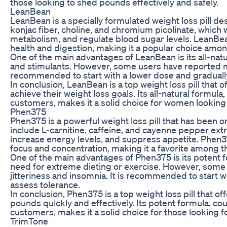
those looking to shed pounds effectively and safely.
LeanBean
LeanBean is a specially formulated weight loss pill d
konjac fiber, choline, and chromium picolinate, which
metabolism, and regulate blood sugar levels. LeanBean 
health and digestion, making it a popular choice amo
One of the main advantages of LeanBean is its all-natura
and stimulants. However, some users have reported mil
recommended to start with a lower dose and gradually 
In conclusion, LeanBean is a top weight loss pill that
achieve their weight loss goals. Its all-natural formula
customers, makes it a solid choice for women looking 
Phen375
Phen375 is a powerful weight loss pill that has been o
include L-carnitine, caffeine, and cayenne pepper ext
increase energy levels, and suppress appetite. Phen375
focus and concentration, making it a favorite among th
One of the main advantages of Phen375 is its potent fo
need for extreme dieting or exercise. However, some 
jitteriness and insomnia. It is recommended to start wi
assess tolerance.
In conclusion, Phen375 is a top weight loss pill that o
pounds quickly and effectively. Its potent formula, cou
customers, makes it a solid choice for those looking f
TrimTone