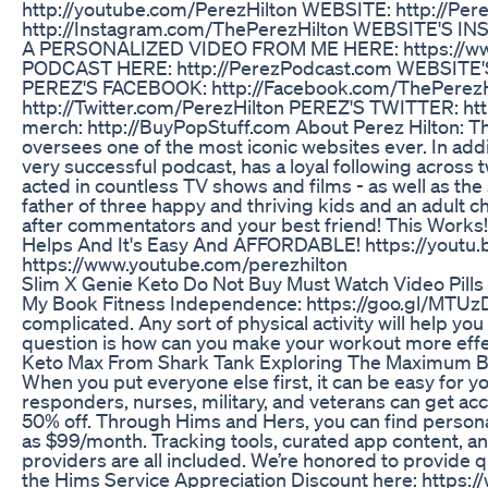
http://youtube.com/PerezHilton WEBSITE: http://Pe
http://Instagram.com/ThePerezHilton WEBSITE'S IN
A PERSONALIZED VIDEO FROM ME HERE: https://ww
PODCAST HERE: http://PerezPodcast.com WEBSITE'S
PEREZ'S FACEBOOK: http://Facebook.com/ThePerez
http://Twitter.com/PerezHilton PEREZ'S TWITTER: ht
merch: http://BuyPopStuff.com About Perez Hilton: The
oversees one of the most iconic websites ever. In addi
very successful podcast, has a loyal following across
acted in countless TV shows and films - as well as the
father of three happy and thriving kids and an adult c
after commentators and your best friend! This Work
Helps And It's Easy And AFFORDABLE! https://yout
https://www.youtube.com/perezhilton
Slim X Genie Keto Do Not Buy Must Watch Video Pills 
My Book Fitness Independence: https://goo.gl/MTUzDZ
complicated. Any sort of physical activity will help you 
question is how can you make your workout more effec
Keto Max From Shark Tank Exploring The Maximum B
When you put everyone else first, it can be easy for y
responders, nurses, military, and veterans can get acc
50% off. Through Hims and Hers, you can find personal
as $99/month. Tracking tools, curated app content, an
providers are all included. We’re honored to provide qua
the Hims Service Appreciation Discount here: https: