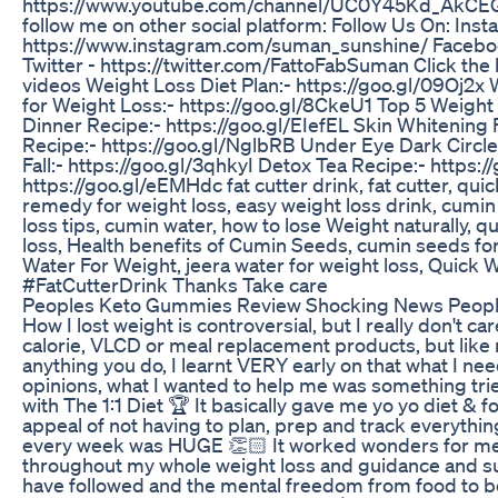
https://www.youtube.com/channel/UC0Y45Kd_AkCEGg
follow me on other social platform: Follow Us On: Inst
https://www.instagram.com/suman_sunshine/ Facebo
Twitter - https://twitter.com/FattoFabSuman Click the 
videos Weight Loss Diet Plan:- https://goo.gl/09Oj2x 
for Weight Loss:- https://goo.gl/8CkeU1 Top 5 Weight
Dinner Recipe:- https://goo.gl/EIefEL Skin Whitening F
Recipe:- https://goo.gl/NglbRB Under Eye Dark Circles
Fall:- https://goo.gl/3qhkyI Detox Tea Recipe:- http
https://goo.gl/eEMHdc fat cutter drink, fat cutter, quic
remedy for weight loss, easy weight loss drink, cumin
loss tips, cumin water, how to lose Weight naturally, q
loss, Health benefits of Cumin Seeds, cumin seeds for
Water For Weight, jeera water for weight loss, Quic
#FatCutterDrink Thanks Take care
Peoples Keto Gummies Review Shocking News Peopl
How I lost weight is controversial, but I really don't 
calorie, VLCD or meal replacement products, but like m
anything you do, I learnt VERY early on that what I nee
opinions, what I wanted to help me was something trie
with The 1:1 Diet 🏆 It basically gave me yo yo diet & f
appeal of not having to plan, prep and track everything 
every week was HUGE 👏🏻 It worked wonders for me, 
throughout my whole weight loss and guidance and s
have followed and the mental freedom from food to be 