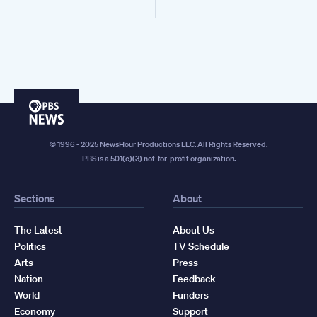
PBS
News
© 1996 - 2025 NewsHour Productions LLC. All Rights Reserved.
PBS is a 501(c)(3) not-for-profit organization.
Sections
About
The Latest
About Us
Politics
TV Schedule
Arts
Press
Nation
Feedback
World
Funders
Economy
Support