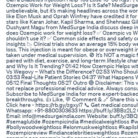
Ozempic Work for Weight Loss? Is It Safe? MedSurge
unbelievable, but it’s making headlines across the wo
like Elon Musk and Oprah Winfrey have credited it for
stars like Karan Johar, Kapil Sharma, and Shehnaaz Gill
Dushyant Magu from MedSurge India discuss deep in
does Ozempic work for weight loss? ✅ Ozempic vs W
shouldn’t use it? ✅ Common side effects and safety c
insights 📉 Clinical trials show an average 15% body wei
loss. This injection is meant for obese or overweight i
taken under medical supervision. 🚫 It’s NOT a magic fi
paired with diet, exercise, and long-term lifestyle c
and Why Is It Trending? 01:42 How Ozempic Helps wi
Vs Wegovy – What’s the Difference? 02:53 Who Shoul
03:53 Real-Life Patient Stories 04:37 What Happens
05:12 Final Thoughts 05:27 Outro 🔴 Disclaimer: This 
not replace professional medical advice. Always consu
Subscribe to MedSurge India for more expert-backed 
breakthroughs. 👍 Like, 💬 Comment & 🔗 Share this vi
Click here - https://rb.gy/zgxyi7 📞 Get medical consu
Whatsapp: ‪+91-8800303633‬ https://buff.ly/3BBz2L2 C
Email: info@medsurgeindia.com Website: buff.ly/3B
#semaglutide #ozempicindia #medicalweightloss #we
#bollywoodweightloss #elonmuskweightloss #kapils
#ozempicreview #indiancelebritiesweightloss #ozemp
ozempic pen,ozempic india,ozempic injection,ozempic 