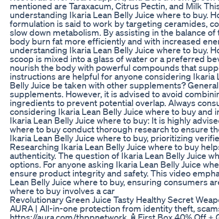
mentioned are Taraxacum, Citrus Pectin, and Milk Thist
understanding Ikaria Lean Belly Juice where to buy. H
formulation is said to work by targeting ceramides, 
slow down metabolism. By assisting in the balance of 
body burn fat more efficiently and with increased energ
understanding Ikaria Lean Belly Juice where to buy. Ho
scoop is mixed into a glass of water or a preferred be
nourish the body with powerful compounds that supp
instructions are helpful for anyone considering Ikaria 
Belly Juice be taken with other supplements? Generally
supplements. However, it is advised to avoid combinin
ingredients to prevent potential overlap. Always consu
considering Ikaria Lean Belly Juice where to buy and i
Ikaria Lean Belly Juice where to buy: It is highly advis
where to buy conduct thorough research to ensure th
Ikaria Lean Belly Juice where to buy, prioritizing verif
Researching Ikaria Lean Belly Juice where to buy helps
authenticity. The question of Ikaria Lean Belly Juice w
options. For anyone asking Ikaria Lean Belly Juice whe
ensure product integrity and safety. This video empha
Lean Belly Juice where to buy, ensuring consumers are
where to buy involves a car
Revolutionary Green Juice Tasty Healthy Secret Wea
AURA | All-in-one protection from identity theft, scams
https://aura.com/thppnetwork 🧴First Box 40% Off + Gi