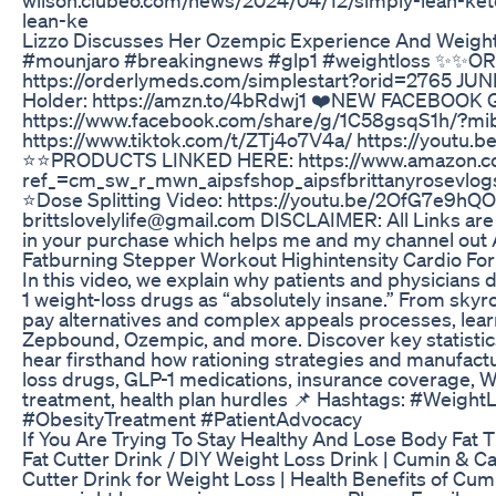
lean-ke
Lizzo Discusses Her Ozempic Experience And Weight
#mounjaro #breakingnews #glp1 #weightloss ✨✨O
https://orderlymeds.com/simplestart?orid=2765 JUN
Holder: https://amzn.to/4bRdwj1 ❤️NEW FACEBOOK
https://www.facebook.com/share/g/1C58gsqS1h/?mib
https://www.tiktok.com/t/ZTj4o7V4a/ https://yout
⭐️⭐️PRODUCTS LINKED HERE: https://www.amazon.co
ref_=cm_sw_r_mwn_aipsfshop_aipsfbrittanyrose
⭐️Dose Splitting Video: https://youtu.be/2OfG7e9
brittslovelylife@gmail.com DISCLAIMER: All Links are a
in your purchase which helps me and my channel out A 
Fatburning Stepper Workout Highintensity Cardio For
In this video, we explain why patients and physicians
1 weight-loss drugs as “absolutely insane.” From skyro
pay alternatives and complex appeals processes, lea
Zepbound, Ozempic, and more. Discover key statisti
hear firsthand how rationing strategies and manufactu
loss drugs, GLP-1 medications, insurance coverage, 
treatment, health plan hurdles 📌 Hashtags: #Weig
#ObesityTreatment #PatientAdvocacy
If You Are Trying To Stay Healthy And Lose Body Fat 
Fat Cutter Drink / DIY Weight Loss Drink | Cumin & C
Cutter Drink for Weight Loss | Health Benefits of C