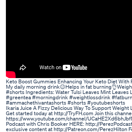
Keto Boost Gummies Enhancing Your Keto Diet With
My daily morning drink😉Helps in fat burning👌Weig
#shorts Ingredients: Water Tulsi Leaves Mint Leav
#greentea #morningdrink #weightlossdrink #fatburn
#ammachethivantashorts #shorts #youtubeshorts
Ikaria Juice A Fizzy Delicious Way To Support Weight 
Get started today at http://TryFH.com Join this channe
https://www.youtube.com/channel/UCaHE2Xd6bhJbfM7
Podcast with Chris Booker HERE: http://PerezPodcast
exclusive content at http://Patreon.com/PerezHilto