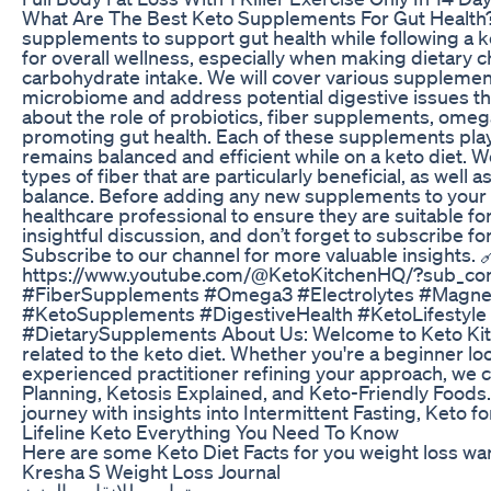
What Are The Best Keto Supplements For Gut Health? In
supplements to support gut health while following a ke
for overall wellness, especially when making dietary 
carbohydrate intake. We will cover various supplement
microbiome and address potential digestive issues th
about the role of probiotics, fiber supplements, omega-
promoting gut health. Each of these supplements play
remains balanced and efficient while on a keto diet. We’
types of fiber that are particularly beneficial, as well
balance. Before adding any new supplements to your rou
healthcare professional to ensure they are suitable for 
insightful discussion, and don’t forget to subscribe for
Subscribe to our channel for more valuable insights. 
https://www.youtube.com/@KetoKitchenHQ/?sub_conf
#FiberSupplements #Omega3 #Electrolytes #Magnes
#KetoSupplements #DigestiveHealth #KetoLifestyle 
#DietarySupplements About Us: Welcome to Keto Kitc
related to the keto diet. Whether you're a beginner l
experienced practitioner refining your approach, we 
Planning, Ketosis Explained, and Keto-Friendly Foods.
journey with insights into Intermittent Fasting, Keto 
Lifeline Keto Everything You Need To Know
Here are some Keto Diet Facts for you weight loss war
Kresha S Weight Loss Journal
تمارين للانقاص الوزن