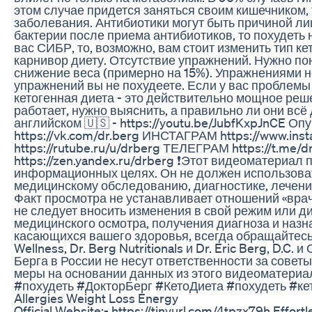
этом случае придется заняться своим кишечником, 
заболевания. Антибиотики могут быть причиной ли
бактерии после приема антибиотиков, то похудеть 
вас СИБР, то, возможно, вам стоит изменить тип к
карнивор диету. Отсутствие упражнений. Нужно по
снижение веса (примерно на 15%). Упражнениями н
упражнений вы не похудеете. Если у вас проблемы 
кетогенная диета - это действительно мощное реше
работает, нужно выяснить, а правильно ли они всё 
английском 🇺🇸 - https://youtu.be/JubfKxpJnCE О
https://vk.com/dr.berg ИНСТАГРАМ https://www.in
https://rutube.ru/u/drberg ТЕЛЕГРАМ https://t.m
https://zen.yandex.ru/drberg ❗️Этот видеоматериа
информационных целях. Он не должен использоват
медицинскому обследованию, диагностике, лечени
Факт просмотра не устанавливает отношений «вра
не следует вносить изменения в свой режим или д
медицинского осмотра, получения диагноза и назн
касающихся вашего здоровья, всегда обращайтесь
Wellness, Dr. Berg Nutritionals и Dr. Eric Berg, D.
Берга в России не несут ответственности за совет
меры на основании данных из этого видеоматериа
#похудеть #ДокторБерг #КетоДиета #похудеть #ке
Allergies Weight Loss Energy
Official Website:- https://tinyurl.com/4tpzx79h Effo