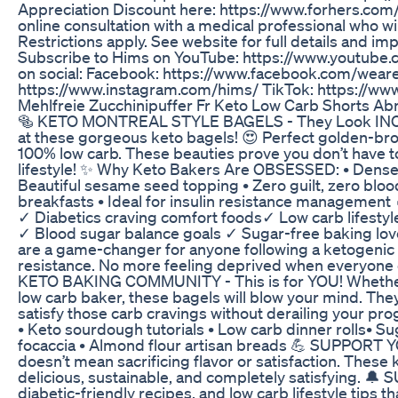
Appreciation Discount here: https://www.forhers.com/
online consultation with a medical professional who wil
Restrictions apply. See website for full details and i
Subscribe to Hims on YouTube: https://www.youtube
on social: Facebook: https://www.facebook.com/wear
https://www.instagram.com/hims/ TikTok: https://ww
Mehlfreie Zucchinipuffer Fr Keto Low Carb Shorts A
🥯 KETO MONTREAL STYLE BAGELS - They Look INCR
at these gorgeous keto bagels! 😍 Perfect golden-brow
100% low carb. These beauties prove you don’t have to
lifestyle! ✨ Why Keto Bakers Are OBSESSED: • Dense, c
Beautiful sesame seed topping • Zero guilt, zero blood
breakfasts • Ideal for insulin resistance managemen
✓ Diabetics craving comfort foods✓ Low carb lifes
✓ Blood sugar balance goals ✓ Sugar-free baking lov
are a game-changer for anyone following a ketogenic d
resistance. No more feeling deprived when everyone 
KETO BAKING COMMUNITY - This is for YOU! Whether 
low carb baker, these bagels will blow your mind. They
satisfy those carb cravings without derailing you
• Keto sourdough tutorials • Low carb dinner rolls• S
focaccia • Almond flour artisan breads 💪 SUPPORT
doesn’t mean sacrificing flavor or satisfaction. These 
delicious, sustainable, and completely satisfying. 🔔
diabetic-friendly recipes, and low carb lifestyle tip