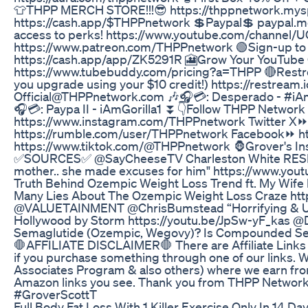
👕THPP MERCH STORE!!!😎 https://thppnetwork.m
https://cash.app/$THPPnetwork 💲Paypal💲 paypal.
access to perks! https://www.youtube.com/chann
https://www.patreon.com/THPPnetwork 🟢Sign-up to 
https://cash.app/app/ZK5291R 🎦Grow Your YouTube
https://www.tubebuddy.com/pricing?a=THPP 🔴Restre
you upgrade using your $10 credit!) https://restream
Official@THPPnetwork.com 🎶🎧💳: Desperado - #iAmGo
🎧💳: Paypa II - iAmGorilla1 ⏬👇Follow THPP Networ
https://www.instagram.com/THPPnetwork Twitter X⏩
https://rumble.com/user/THPPnetwork Facebook⏩ h
https://www.tiktok.com/@THPPnetwork 🦍Grover's Ins
✅SOURCES✅ @SayCheeseTV Charleston White RESPO
mother.. she made excuses for him" https://www.yo
Truth Behind Ozempic Weight Loss Trend ft. My Wif
Many Lies About The Ozempic Weight Loss Craze h
@VALUETAINMENT @ChrisBumstead “Horrifying & Unfa
Hollywood by Storm https://youtu.be/JpSw-yF_kas @
Semaglutide (Ozempic, Wegovy)? Is Compounded Se
🛑AFFILIATE DISCLAIMER🛑 There are Affiliate Links w
if you purchase something through one of our links
Associates Program & also others) where we earn fr
Amazon links you see. Thank you from THPP Networ
#GroverScottT
Full Body Fat Loss With 1 Killer Exercise Only In 14 Da