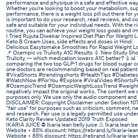
performance and physique in a safe and effective way
Whether you’re looking to boost your metabolism, su
performance, there is a weight loss pill out there for 
is important to do your research, read reviews, and con
safe and suitable for your individual needs. With the ri
routine, you can achieve your weight loss goals and i
I Tried Rujuta Diwekar Inspired Diet Plan For Weight 
Keto B Cream Uses, side effects and doses in Hindi
Delicious Easytomake Smoothies For Rapid Weight Lo
📌 Ozempic vs Trulicity A1C Results 💉 New Study S
Trulicity — which medication lowers A1C better? 💉📊 
comparing the two top GLP-1 drugs for blood sugar c
one doctors are recommending based on real patien
#ViralShorts #trendingshorts #HealthTips #Diabet
#WatchNow #ForYou #Explore #ViralVideo #ShortsF
#OzempicTrend #OzempicWeightLossTrend #weightlos
negatively impact the original works. The content we c
purposes only. We use only the audio component and 
DISCLAIMER: Copyright Disclaimer under Section 107 
“fair use” for purposes such as criticism, comment, ne
and research. Fair use is a legally permitted use unde
Keto Clarity Review Updated 2019 Truth Exposed
IKARIA JUICE ⛔ Ikaria lean belly juice ⚠️ Ikaria lean bel
Website + 85% discount: https://rebrand.ly/Ikaria-lean
Website + 85% discount: https://rebrand.ly/Ikaria-le