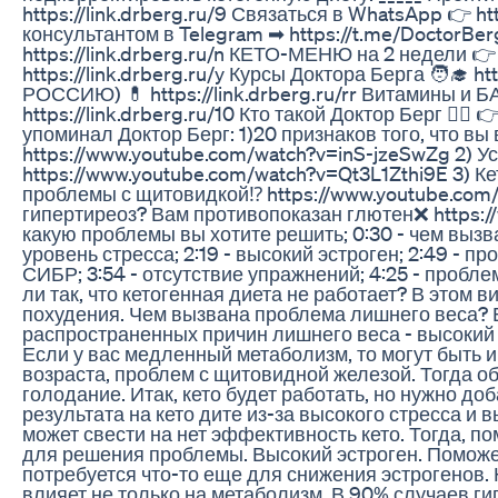
https://link.drberg.ru/9 Связаться в WhatsApp 👉 ht
консультантом в Telegram ➡ https://t.me/DoctorBer
https://link.drberg.ru/n КЕТО-МЕНЮ на 2 недели 👉 h
https://link.drberg.ru/y Курсы Доктора Берга 🧑‍🎓 h
РОССИЮ) 💊 https://link.drberg.ru/rr Витамины и 
https://link.drberg.ru/10 Кто такой Доктор Берг 👨‍⚕️ 
упоминал Доктор Берг: 1)20 признаков того, что в
https://www.youtube.com/watch?v=inS-jzeSwZg 2) У
https://www.youtube.com/watch?v=Qt3L1Zthi9E 3) 
проблемы с щитовидкой⁉️ https://www.youtube.com
гипертиреоз? Вам противопоказан глютен❌ https://
какую проблемы вы хотите решить; 0:30 - чем вызв
уровень стресса; 2:19 - высокий эстроген; 2:49 - п
СИБР; 3:54 - отсутствие упражнений; 4:25 - проблем
ли так, что кетогенная диета не работает? В этом 
похудения. Чем вызвана проблема лишнего веса? Е
распространенных причин лишнего веса - высокий 
Если у вас медленный метаболизм, то могут быть и
возраста, проблем с щитовидной железой. Тогда 
голодание. Итак, кето будет работать, но нужно доб
результата на кето дите из-за высокого стресса и 
может свести на нет эффективность кето. Тогда, п
для решения проблемы. Высокий эстроген. Поможет
потребуется что-то еще для снижения эстрогенов
влияет не только на метаболизм. В 90% случаев ги