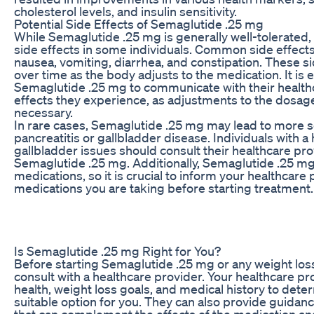
cholesterol levels, and insulin sensitivity.
Potential Side Effects of Semaglutide .25 mg
While Semaglutide .25 mg is generally well-tolerated, 
side effects in some individuals. Common side effect
nausea, vomiting, diarrhea, and constipation. These si
over time as the body adjusts to the medication. It is e
Semaglutide .25 mg to communicate with their health
effects they experience, as adjustments to the dosag
necessary.
In rare cases, Semaglutide .25 mg may lead to more s
pancreatitis or gallbladder disease. Individuals with a 
gallbladder issues should consult their healthcare pro
Semaglutide .25 mg. Additionally, Semaglutide .25 mg
medications, so it is crucial to inform your healthcare 
medications you are taking before starting treatment.
Is Semaglutide .25 mg Right for You?
Before starting Semaglutide .25 mg or any weight loss 
consult with a healthcare provider. Your healthcare pr
health, weight loss goals, and medical history to dete
suitable option for you. They can also provide guidan
that can complement the effects of the medication an