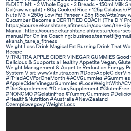
📝DIET: M1: • 2 Whole Eggs • ⁠2 Breads • ⁠150ml Milk S
Dal(raw weight) • ⁠60g Cooked Rice • ⁠125g Calabash/P
Nuts M3: • 250g Low Fat Paneer • ⁠25g Rice/Atta(raw we
Cucumber Become a CERTIFIED COACH (The DiY Pr
https://course.ekanshtanejafitness.in/courses/the-
Manual: https://course.ekanshtanejafitness.in/course
manual For Online Coaching: business.teametf@gmail
ekansh_taneja_fitness
Weight Loss Drink Magical Fat Burning Drink That Wor
Recipe
VITNUTRA APPLE CIDER VINEGAR GUMMIES Good for 
Delicious & Supports a Healthy Appetite Vegan, Glut
Weight Management & Appetite Reduction Energy Pr
System Visit: www.Vitnutra.com #DoesAppleCiderVi
#ITriedACVForOneMonth #ACVGummies #Gummies 
#AppleCiderVinegarGummies #LoseWeightWithACV 
#DietSupplement #DietarySupplement #GlutenFree
#NONGMO #GelatinFree #YummyGummies #Delicious
#Health&Nutrition #Australia #NewZealand
Ozempicwegovy Weight Loss