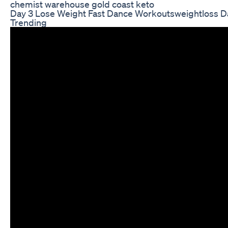
chemist warehouse gold coast keto
Day 3 Lose Weight Fast Dance Workoutsweightloss Da
Trending