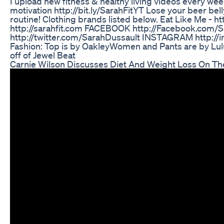
I upload new fitness & healthy living videos every wee
motivation http://bit.ly/SarahFitYT Lose your beer belly
routine! Clothing brands listed below. Eat Like Me - h
http://sarahfit.com FACEBOOK http://Facebook.com/
http://twitter.com/SarahDussault INSTAGRAM http://i
Fashion: Top is by OakleyWomen and Pants are by L
off of Jewel Beat
Carnie Wilson Discusses Diet And Weight Loss On T