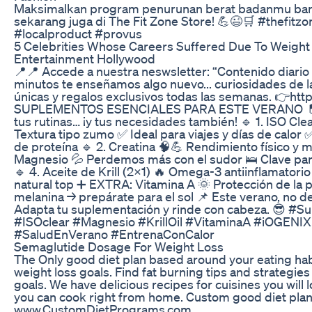
Maksimalkan program penurunan berat badanmu bar
sekarang juga di The Fit Zone Store! 💪😉🛒 #thefitz
#localproduct #provus
5 Celebrities Whose Careers Suffered Due To Weight 
Entertainment Hollywood
📍📍 Accede a nuestra neswsletter: “Contenido diario
minutos te enseñamos algo nuevo... curiosidades de la
únicas y regalos exclusivos todas las semanas. 👉htt
SUPLEMENTOS ESENCIALES PARA ESTE VERANO 💊🌴
tus rutinas… ¡y tus necesidades también! 🔹 1. ISO Cle
Textura tipo zumo ✅ Ideal para viajes y días de calor ✅
de proteína 🔹 2. Creatina 🧠💪 Rendimiento físico y men
Magnesio 💦 Perdemos más con el sudor 🛌 Clave par
🔹 4. Aceite de Krill (2x1) 🔥 Omega-3 antiinflamatorio
natural top ➕ EXTRA: Vitamina A 🌞 Protección de la pi
melanina → prepárate para el sol 📌 Este verano, no d
Adapta tu suplementación y rinde con cabeza. 😎 #
#ISOclear #Magnesio #KrillOil #VitaminaA #iOGENIX
#SaludEnVerano #EntrenaConCalor
Semaglutide Dosage For Weight Loss
The Only good diet plan based around your eating habi
weight loss goals. Find fat burning tips and strategie
goals. We have delicious recipes for cuisines you will
you can cook right from home. Custom good diet plan
www.CustomDietPrograms.com