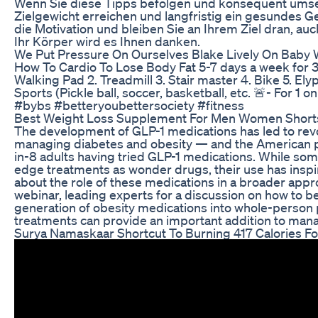
Wenn Sie diese Tipps befolgen und konsequent umse
Zielgewicht erreichen und langfristig ein gesundes Gew
die Motivation und bleiben Sie an Ihrem Ziel dran, au
Ihr Körper wird es Ihnen danken.
We Put Pressure On Ourselves Blake Lively On Baby 
How To Cardio To Lose Body Fat 5-7 days a week for 3
Walking Pad 2. Treadmill 3. Stair master 4. Bike 5. Ely
Sports (Pickle ball, soccer, basketball, etc. 🚨- For 
#bybs #betteryoubettersociety #fitness
Best Weight Loss Supplement For Men Women Short
The development of GLP-1 medications has led to rev
managing diabetes and obesity — and the American publ
in-8 adults having tried GLP-1 medications. While so
edge treatments as wonder drugs, their use has insp
about the role of these medications in a broader appro
webinar, leading experts for a discussion on how to b
generation of obesity medications into whole-person
treatments can provide an important addition to mana
Surya Namaskaar Shortcut To Burning 417 Calories Fo