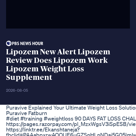
Lipozem New Alert Lipozem
Review Does Lipozem Work
Lipozem Weight Loss
Supplement
2026-08-05
Puravive Explained Your Ultimate Weight Loss Soluti
Puravive Fatburn
#diet #training #weightloss 90 DAYS FAT LOSS CH
https://pages.razorpay.com/pl_MzxWgsV3iSpESB/vie
https://linktr.ee/Ekanshtaneja?
fbclid=PAAabpxrwAQQUE6uGZSnHLnNDai5G05Imlw