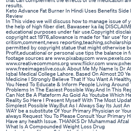
results.
Keto Advance Fat Burner In Hindi Uses Benefits Side E
Review
In This video we will discuss how to manage issue of
the help of high fiber diet. Bawaseer ka ilaj DISCLA
educational purposes under fair use.Copyright disclai
copyright act 1976,allowance is made for 'fair use' fo
critism,comment,news reporting,teaching,scholarship 
permitted by copyright statue that might otherwise b
Profit,educational or personal use tips the balance in 
footage sources are www.pixabay.com www.pexels.
www.creativecommons.org www.flickr.com www.pxhe
www.freeimageslive.co.uk About Me My Name Is Dr Af
Iqbal Medical College Lahore. Based On Almost 20 Yea
Medicine I Strongly Believe That If You Want A Healt
You Need To Educate & Inform People Living Around 
Problems In The Easiest Possible Way.And In This Re
Can Not Be A Plateform As Goid As Youtube Which He
Reality So Here I Present Myself With The Most Upd
Simplest Possible Way.But As I Always Say Its Just An
WAY be a substitute Of Your Primary Physician or Your
always Request You To Please Consult Your Primary H
Have any health Issue. THANKS Dr Muhammad Afzal
What Is A Compounded Weight Loss Drug