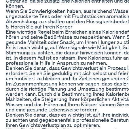
Getränke, da sie zusätzliche Kalorien enthalten und 
können.
Wenn Sie Schwierigkeiten haben, ausreichend Wasser 
ungezuckerte Tees oder mit Fruchtstücken aromatisi
Abwechslung zu schaffen und den Flüssigkeitsbedarf
5. Hören Sie auf Ihren Körper
Eine wichtige Regel beim Erreichen eines Kaloriendefiz
hören und seine Bedürfnisse zu respektieren. Wenn Si
gesunde Mahlzeit oder Snack, um Ihren Hunger zu still
Es ist auch wichtig, auf Warnsignale wie Müdigkeit, S
Stimmung zu achten, die darauf hinweisen können, das
ist. In diesem Fall ist es ratsam, Ihre Kalorienzufuh
professionelle Hilfe in Anspruch zu nehmen.
Denken Sie daran, dass Gewichtsverlust ein Prozess i
erfordert. Seien Sie geduldig mit sich selbst und feier
um motiviert zu bleiben und Ihr Ziel eines gesunden 
Im Zusammenfassung können wir sagen, dass das Erre
durch die richtige Planung und Umsetzung bestimmter 
werden kann. Durch die Bestimmung Ihres Kalorienbed
Mahlzeiten, die Steigerung Ihrer körperlichen Aktivit
Wasser und das Hören auf Ihren Körper können Sie er
und eine gesunde Lebensweise fördern.
Denken Sie daran, dass es wichtig ist, auf Ihre indiv
zu achten und gegebenenfalls professionelle Beratu
Ihren Gewichtsverlustplan zu optimieren.