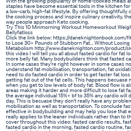
With the growing popularity of home-cooked meals an
staples have become essential tools in the kitchen fo
a low-carb, high-fat lifestyle. By offering thoughtfully
the cooking process and inspire culinary creativity, t
way people approach Keto cooking.
Try This 10 Minmorning Workout Homeworkout Weightl
Bellyfatloss
Click the link below: https://daneknightonbook.com/fi
to Lose 30+ Pounds of Stubborn Fat… Without Losing 
Metabolism http://www.daneknighton.com/product/s
this video I will tell you all about fasted cardio for fa
more belly fat. Many bodybuilders think that fasted ca
In some cases they're right however in some cases not r
understand fat mobilisation, transportation, fat oxidat
need to do fasted cardio in order to get faster fat los
getting fat out of the fat cells. This happens becuase
when you get to low levels of body fat. Blood flow is a
areas making it harder and more difficult to lose fat f
the average individual 15%+ bf to 35% any cardio will 
day. This is becuase they don't really have any proble
mobilisation as well as transportation. To conclude fast
effective in bodybuilding and may help you lose that ex
really applies to the leaner individuals rather than to 
cover throughout this video: fasted cardio results, fa
fasted cardio in the morning, fasted cardio routine, f