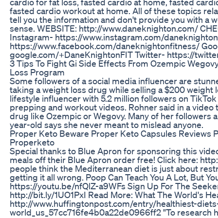
cardio for fat loss, fasted cardio at home, fasted card
fasted cardio workout at home. All of these topics rela
tell you the information and don't provide you with a 
sense. WEBSITE: http://www.daneknighton.com/ C
Instagram- https://www.instagram.com/daneknighton
https://www.facebook.com/daneknightonfitness/ Goog
google.com/+DaneKnightonFIT Twitter- https://twitt
3 Tips To Fight Gi Side Effects From Ozempic Wegov
Loss Program
Some followers of a social media influencer are stunn
taking a weight loss drug while selling a $200 weight 
lifestyle influencer with 5.2 million followers on Tik
prepping and workout videos. Rohner said in a video t
drug like Ozempic or Wegovy. Many of her followers 
year-old says she never meant to mislead anyone.
Proper Keto Beware Proper Keto Capsules Reviews
Properketo
Special thanks to Blue Apron for sponsoring this video!
meals off their Blue Apron order free! Click here: h
people think the Mediterranean diet is just about restr
getting it all wrong. Poop Can Teach You A Lot, But Yo
https://youtu.be/nfQlZ-a9WFs Sign Up For The Seeke
http://bit.ly/1UO1PxI Read More: What The World's H
http://www.huffingtonpost.com/entry/healthiest-diets
world_us_57cc716fe4b0a22de0966ff2 "To research hi