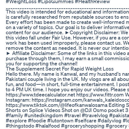
#WeightLoss #LipoGummies #HealthReview
_____________________________________________________
This video is intended for educational and informatio
is carefully researched from reputable sources to ensu
Every effort has been made to create well-informed m
on a variety of topics. Our goal is to deliver informat
content for our audience. ►Copyright Disclaimer: We b
this video fall under Fair Use. However, if you are a c
work has been used improperly, please contact us. We
remove the content as needed. It is never our intention
► Affiliate Disclaimer: Some of the links in this video ar
purchase through them, I may earn a small commission
you for supporting the channel!
The Supplement Secret For Rapid Weight Loss
Hello there. My name is Kanwal, and my husband's na
Pakistani couple living in the UK. My vlogs are all about 
fun, and food—in short, full-time entertainment. I po
to 4 PM UK time. I hope you enjoy our videos. Please s
https://www.tdeecalculator.net https://www.fittr.c
Instagram: https://instagram.com/kanwals_kaleidosco
https://www.tiktok.com/@lifeofkanwalosama Editing 
Shorts on Splice Videos Shot on @DJI Osmo pocket 3 
#family #unitedkingdom #travel #travelvlog #pakist
#explore #foodie #lutontown #selfcare #dailyvlog #
#thingstodo #halalfood #groceryshopping #grocery 