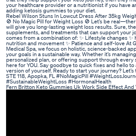
your healthcare provider or a nutritionist if you have
adding ketosis gummies to your diet.
Rebel Wilson Stuns In Lowcut Dress After 35kg Weigh
🚫 No Magic Pill for Weight Loss 🚫 Let’s be real—there’
will give you long-lasting weight loss results. Sure, th
supplements, and treatments that can support your jo
comes from a combination of: ✨ Lifestyle changes ✨
nutrition and movement ✨ Patience and self-love At
Medical Spa, we focus on holistic, science-backed ap
your goals in a sustainable way. Whether it’s managin
personalized plan, or offering support through every
here for YOU. Say goodbye to quick fixes and hello to 
version of yourself. Ready to start your journey? Let’s
STE 118, Apopka, FL #NoMagicPill #WeightLossJour
#SustainableWeightLoss #HormonalHealth
Fern Britton Keto Gummies Uk Work Side Effect And