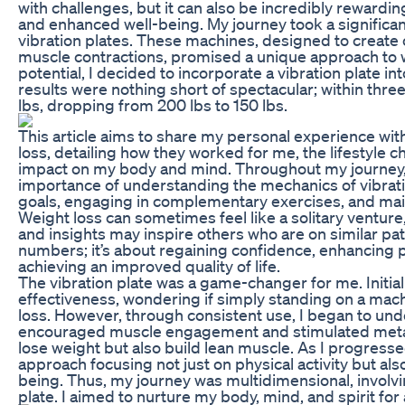
with challenges, but it can also be incredibly rewarding,
and enhanced well-being. My journey took a significa
vibration plates. These machines, designed to create o
muscle contractions, promised a unique approach to we
potential, I decided to incorporate a vibration plate in
results were nothing short of spectacular; within thr
lbs, dropping from 200 lbs to 150 lbs.
This article aims to share my personal experience with
loss, detailing how they worked for me, the lifestyle 
impact on my body and mind. Throughout my journey, 
importance of understanding the mechanics of vibration
goals, engaging in complementary exercises, and main
Weight loss can sometimes feel like a solitary ventur
and insights may inspire others who are on similar path
numbers; it’s about regaining confidence, enhancing 
achieving an improved quality of life.
The vibration plate was a game-changer for me. Initiall
effectiveness, wondering if simply standing on a machi
loss. However, through consistent use, I began to un
encouraged muscle engagement and stimulated metabo
lose weight but also build lean muscle. As I progressed
approach focusing not just on physical activity but als
being. Thus, my journey was multidimensional, involvi
plate. I aimed to nurture my body, mind, and spirit fo