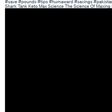
#save #pounds #tips #humaward #savings #pakista
Shark Tank Keto Max Science The Science Of Maxing