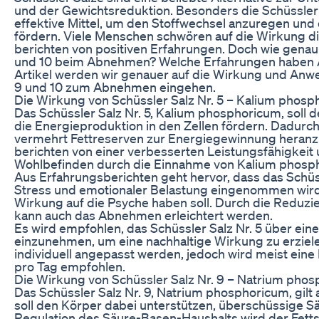
und der Gewichtsreduktion. Besonders die Schüssler S
effektive Mittel, um den Stoffwechsel anzuregen und
fördern. Viele Menschen schwören auf die Wirkung di
berichten von positiven Erfahrungen. Doch wie genau 
und 10 beim Abnehmen? Welche Erfahrungen haben
Artikel werden wir genauer auf die Wirkung und Anw
9 und 10 zum Abnehmen eingehen.
Die Wirkung von Schüssler Salz Nr. 5 – Kalium phos
Das Schüssler Salz Nr. 5, Kalium phosphoricum, soll 
die Energieproduktion in den Zellen fördern. Dadurc
vermehrt Fettreserven zur Energiegewinnung heranz
berichten von einer verbesserten Leistungsfähigkeit
Wohlbefinden durch die Einnahme von Kalium phosp
Aus Erfahrungsberichten geht hervor, dass das Schüs
Stress und emotionaler Belastung eingenommen wird
Wirkung auf die Psyche haben soll. Durch die Reduz
kann auch das Abnehmen erleichtert werden.
Es wird empfohlen, das Schüssler Salz Nr. 5 über ein
einzunehmen, um eine nachhaltige Wirkung zu erziele
individuell angepasst werden, jedoch wird meist eine
pro Tag empfohlen.
Die Wirkung von Schüssler Salz Nr. 9 – Natrium pho
Das Schüssler Salz Nr. 9, Natrium phosphoricum, gilt
soll den Körper dabei unterstützen, überschüssige S
Regulation des Säure-Basen-Haushalts wird der Fett