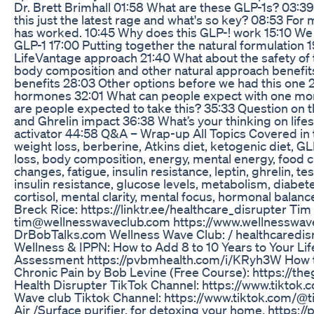
Dr. Brett Brimhall 01:58 What are these GLP-1s? 03:3
this just the latest rage and what's so key? 08:53 For m
has worked. 10:45 Why does this GLP-! work 15:10 We 
GLP-1 17:00 Putting together the natural formulation 1
LifeVantage approach 21:40 What about the safety of
body composition and other natural approach benefit
benefits 28:03 Other options before we had this one 
hormones 32:01 What can people expect with one mon
are people expected to take this? 35:33 Question on t
and Ghrelin impact 36:38 What’s your thinking on life
activator 44:58 Q&A – Wrap-up All Topics Covered in 
weight loss, berberine, Atkins diet, ketogenic diet, G
loss, body composition, energy, mental energy, food cr
changes, fatigue, insulin resistance, leptin, ghrelin, te
insulin resistance, glucose levels, metabolism, diabet
cortisol, mental clarity, mental focus, hormonal ba
Breck Rice: https://linktr.ee/healthcare_disrupter Tim
tim@wellnesswaveclub.com https://www.wellnesswave
DrBobTalks.com Wellness Wave Club: / healthcaredis
Wellness & IPPN: How to Add 8 to 10 Years to Your Lif
Assessment https://pvbmhealth.com/i/KRyh3W How t
Chronic Pain by Bob Levine (Free Course): https://th
Health Disrupter TikTok Channel: https://www.tiktok.
Wave club Tiktok Channel: https://www.tiktok.com/@
Air /Surface purifier, for detoxing your home, https: