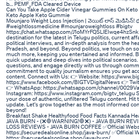
b... PEMF_FDA Cleared Device
Can You Take Apple Cider Vinegar Gummies On Keto
Keto Apple Keto Gummie
Mounjaro Weight Loss Injection | వెయిట్ లాస్ మెడిసిన్!
#weightlossmedicine #mounjaroweightloss #bigtv
https://chat.whatsapp.com/J1oMYrFQSLlEIwqe4hzSnk B
destination for the latest in Telugu politics, current af
political interviews, and in-depth analysis from the h
Pradesh, and beyond. Beyond politics, we touch on soc
much more, keeping you entertained and informed. Be 
quick updates and deep dives into political scenarios.
questions, and engage directly with us through comme
commitment to quality journalism ensures you get accu
content. Connect with Us: 👉 Website: https://www.bi
https://www.facebook.com/BIGTVDigitalNews 👉 Twitte
👉 WhatsApp: https://whatsapp.com/channel/002
Instagram: https://www.instagram.com/bigtv_telugu S
your dose of authentic, unfiltered Telugu content. Hit 
update. Let's grow together as the most informed com
beyond!
Breakfast Shake Healthyfood Food Facts Kannada He
JAVA BURN - (❌🛑WARNING!🛑❌) - JAVA BURN REV
LOSS REVIEWS - JAVA BURN COFFEE ✅Official Websi
https://securedealsonline.shop/java-burn/ ✅Official W
https://securedealsonline.shop/java-burn/