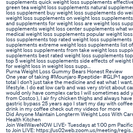
supplements quick weight loss supplements effectiv
green tea weight loss supplements natural supplemen
loss supplement buy weight loss supplements do we
weight loss supplements on weight loss supplements
and supplements for weight loss are weight loss sup
supplements weight loss center supplements what w
medical weight loss supplements popular weight los
loss supplements top rated weight loss supplements 
supplements extreme weight loss supplements list o
weight loss supplements from take weight loss suppl
supplements best rated weight loss supplements top
top 5 weight loss supplements side effects of weigh
for weight loss in weight loss supp...
Purna Weight Loss Gummy Bears Honest Review
One year of taking #Mounjaro #peptide- #GLP-1 agonist
total I don’t just take the medicine and eat what I wa
lifestyle. I do eat low carb and was very strict about ca
would only have complex carbs I will sometimes add 
from Costco ), I air fry chicken thighs and always have 
gastric bypass 25 years ago I start my day with coffee t
drink in my coffee check out my videos for more
Did Anyone Maintain Longterm Weight Loss With Carn
Health Kitchen
Join WellWaveNOW LIVE- Tuesdays at 1:00 pm Pacific
to Join LIVE: https://us02web.zoom.us/meeting/regis.