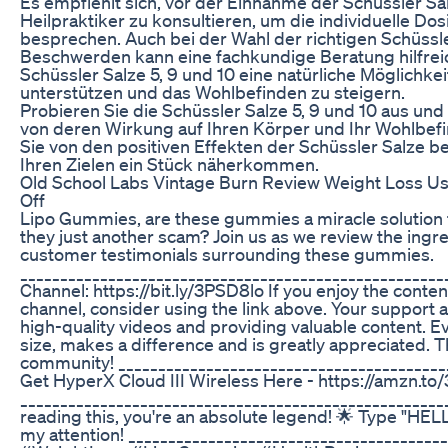
Es empfiehlt sich, vor der Einnahme der Schüssler Sa
Heilpraktiker zu konsultieren, um die individuelle 
besprechen. Auch bei der Wahl der richtigen Schüssle
Beschwerden kann eine fachkundige Beratung hilfreic
Schüssler Salze 5, 9 und 10 eine natürliche Möglichk
unterstützen und das Wohlbefinden zu steigern.
Probieren Sie die Schüssler Salze 5, 9 und 10 aus und 
von deren Wirkung auf Ihren Körper und Ihr Wohlbefi
Sie von den positiven Effekten der Schüssler Salze 
Ihren Zielen ein Stück näherkommen.
Old School Labs Vintage Burn Review Weight Loss U
Off
Lipo Gummies, are these gummies a miracle solution 
they just another scam? Join us as we review the ingre
customer testimonials surrounding these gummies.
____________________________________________________
Channel: https://bit.ly/3PSD8lo If you enjoy the conte
channel, consider using the link above. Your support 
high-quality videos and providing valuable content. Ev
size, makes a difference and is greatly appreciated. Th
community! _________________________________________
Get HyperX Cloud III Wireless Here - https://amzn.t
______________________________________________________
reading this, you're an absolute legend! 🌟 Type "HEL
my attention! _______________________________________