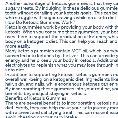
Another advantage of ketosis gummies is that they ca
sugary treats. By indulging in these delicious gummie
tooth without derailing your ketosis goals. This can be
who struggle with sugar cravings while on a keto diet.
How Do Ketosis Gummies Work?
Ketosis gummies work by providing your body with the 
ketosis. When you consume these gummies, your bod
uses them to support the production of ketones, which
body on a ketogenic diet. This can help you reach and 
more easily.
Many ketosis gummies contain MCT oil, which is a type 
converted into ketones by the liver. This can provide 
energy and help keep your body in ketosis. Addition
electrolytes to replenish what you may lose through i
keto diet.
In addition to supporting ketosis, ketosis gummies m
overall well-being on a ketogenic diet. Ingredients li
hair, skin, and nails, while exogenous ketones can enh
By incorporating these gummies into your routine, yo
benefits beyond just staying in ketosis.
Benefits of Ketosis Gummies
There are several benefits to incorporating ketosis 
diet. Firstly, they can help make your keto journey m
with a sweet and satisfying treat. This can make it easi
avoid cheating on your carb intake.