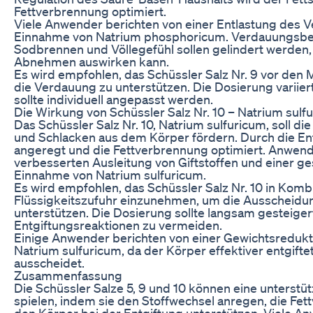
Fettverbrennung optimiert.
Viele Anwender berichten von einer Entlastung des
Einnahme von Natrium phosphoricum. Verdauungsbe
Sodbrennen und Völlegefühl sollen gelindert werden, 
Abnehmen auswirken kann.
Es wird empfohlen, das Schüssler Salz Nr. 9 vor den
die Verdauung zu unterstützen. Die Dosierung variie
sollte individuell angepasst werden.
Die Wirkung von Schüssler Salz Nr. 10 – Natrium sulf
Das Schüssler Salz Nr. 10, Natrium sulfuricum, soll d
und Schlacken aus dem Körper fördern. Durch die Ent
angeregt und die Fettverbrennung optimiert. Anwend
verbesserten Ausleitung von Giftstoffen und einer ges
Einnahme von Natrium sulfuricum.
Es wird empfohlen, das Schüssler Salz Nr. 10 in Komb
Flüssigkeitszufuhr einzunehmen, um die Ausscheidu
unterstützen. Die Dosierung sollte langsam gesteige
Entgiftungsreaktionen zu vermeiden.
Einige Anwender berichten von einer Gewichtsredukt
Natrium sulfuricum, da der Körper effektiver entgift
ausscheidet.
Zusammenfassung
Die Schüssler Salze 5, 9 und 10 können eine unters
spielen, indem sie den Stoffwechsel anregen, die Fe
den Körper bei der Entgiftung unterstützen. Viele A