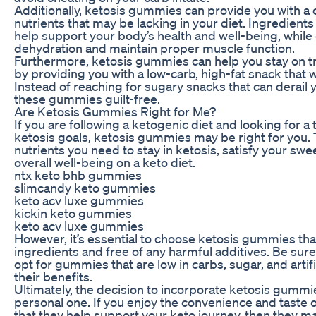
Additionally, ketosis gummies can provide you with a 
nutrients that may be lacking in your diet. Ingredients
help support your body’s health and well-being, while
dehydration and maintain proper muscle function.
Furthermore, ketosis gummies can help you stay on tr
by providing you with a low-carb, high-fat snack that w
Instead of reaching for sugary snacks that can derail
these gummies guilt-free.
Are Ketosis Gummies Right for Me?
If you are following a ketogenic diet and looking for a
ketosis goals, ketosis gummies may be right for you. 
nutrients you need to stay in ketosis, satisfy your sw
overall well-being on a keto diet.
ntx keto bhb gummies
slimcandy keto gummies
keto acv luxe gummies
kickin keto gummies
keto acv luxe gummies
However, it’s essential to choose ketosis gummies tha
ingredients and free of any harmful additives. Be sure 
opt for gummies that are low in carbs, sugar, and artif
their benefits.
Ultimately, the decision to incorporate ketosis gummie
personal one. If you enjoy the convenience and taste o
that they help support your keto journey, then they ma