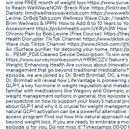
win one FREE month of weight loss https://www.su
to Reach WellWaveNOW: Breck Rice: https://linktr.ee
Daniels: tim@wellnesswaveclub.com https://www.wel
Levine: DrBobTalks.com Wellness Wave Club: / health
Brim Wellness & IPPN: How to Add 8 to 10 Years to You
Assessment https://pvbmhealth.com/i/KRyh3W How t
Chronic Pain by Bob Levine (Free Course): https://th
Health Disrupter TikTok Channel: https://www.tiktok.
Wave club Tiktok Channel: https://www.tiktok.com/@
Air /Surface purifier, for detoxing your home, https:
b... PEMF_FDA Cleared Device Description: To win on
https://www.surveymonkey.com/r/HR9C2ZV Nature's 
Weight, Enhancing Health Are curious about innovative
management that go beyond traditional medications?
episode, we are joined by Dr. Brett Brimhall, DC, a me
Dr. Brimhall will reveal how LifeVantage is pioneering 
GLP-1, a key hormone in weight regulation and metabo
familiar with medications like Wegovy and Ozempic, o
weight management options in general, this episode wi
perspective on how to support your body’s natural p
about GLP-1 and why it is crucial for weight managem
natural GLP-1 activation can be a powerful alternative.
access program Find out how this natural approach ca
beyond weight loss. If you are ready to embrace a more
episode is for you. Do not miss it! Timestamps 00:0