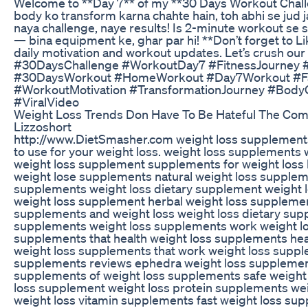
Welcome to **Day 7** of my **30 Days Workout Chall
body ko transform karna chahte hain, toh abhi se jud j
naya challenge, naye results! Is 2-minute workout se s
— bina equipment ke, ghar par hi! **Don’t forget to L
daily motivation and workout updates. Let’s crush our
#30DaysChallenge #WorkoutDay7 #FitnessJourney #
#30DaysWorkout #HomeWorkout #Day7Workout #F
#WorkoutMotivation #TransformationJourney #Body
#ViralVideo
Weight Loss Trends Don Have To Be Hateful The Com
Lizzoshort
http://www.DietSmasher.com weight loss supplement
to use for your weight loss. weight loss supplements
weight loss supplement supplements for weight loss
weight lose supplements natural weight loss supplem
supplements weight loss dietary supplement weight l
weight loss supplement herbal weight loss suppleme
supplements and weight loss weight loss dietary sup
supplements weight loss supplements work weight lo
supplements that health weight loss supplements he
weight loss supplements that work weight loss supp
supplements reviews ephedra weight loss supplement
supplements of weight loss supplements safe weight
loss supplement weight loss protein supplements we
weight loss vitamin supplements fast weight loss sup