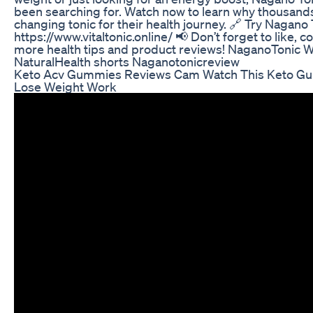
been searching for. Watch now to learn why thousands
changing tonic for their health journey. 🔗 Try Nagano 
https://www.vitaltonic.online/ 📢 Don’t forget to like,
more health tips and product reviews! NaganoTonic
NaturalHealth shorts Naganotonicreview
Keto Acv Gummies Reviews Cam Watch This Keto G
Lose Weight Work