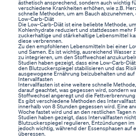
ästhetisch ansprechend, sondern auch wichtig für
verschiedene Krankheiten erhöhen, wie z.B. Herz
schnelle Methoden, um am Bauch abzunehmen, die
Low-Carb-Diät
Die Low-Carb-Diät ist eine beliebte Methode, um 
Kohlenhydrate reduziert und stattdessen mehr P
zuckerhaltige und stärkehaltige Lebensmittel ka
diese verbrennen.
Zu den empfohlenen Lebensmitteln bei einer Lo
und Samen. Es ist wichtig, ausreichend Wasser z
zu integrieren, um den Stoffwechsel anzukurbel
Studien haben gezeigt, dass eine Low-Carb-Diät n
den Blutzuckerspiegel stabilisieren und das Risi
ausgewogene Ernährung beizubehalten und auf a
Intervallfasten
Intervallfasten ist eine weitere schnelle Meth
darauf geachtet, was gegessen wird, sondern w
Stoffwechsel angeregt und die Fettverbrennung 
Es gibt verschiedene Methoden des Intervallfast
innerhalb von 8 Stunden gegessen wird. Eine ande
Woche fastet wird und an den restlichen Tagen
Studien haben gezeigt, dass Intervallfasten ni
Blutzuckerspiegel regulieren, Entzündungen im 
jedoch wichtig, während der Essensphasen auf 
überessen.