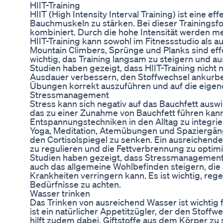
HIIT-Training
HIIT (High Intensity Interval Training) ist eine 
Bauchmuskeln zu stärken. Bei dieser Trainings
kombiniert. Durch die hohe Intensität werden m
HIIT-Training kann sowohl im Fitnessstudio als
Mountain Climbers, Sprünge und Planks sind effe
wichtig, das Training langsam zu steigern und 
Studien haben gezeigt, dass HIIT-Training nicht n
Ausdauer verbessern, den Stoffwechsel ankurbel
Übungen korrekt auszuführen und auf die eigene
Stressmanagement
Stress kann sich negativ auf das Bauchfett ausw
das zu einer Zunahme von Bauchfett führen kann.
Entspannungstechniken in den Alltag zu integrie
Yoga, Meditation, Atemübungen und Spaziergäng
den Cortisolspiegel zu senken. Ein ausreichende
zu regulieren und die Fettverbrennung zu optimi
Studien haben gezeigt, dass Stressmanagement n
auch das allgemeine Wohlbefinden steigern, die 
Krankheiten verringern kann. Es ist wichtig, re
Bedürfnisse zu achten.
Wasser trinken
Das Trinken von ausreichend Wasser ist wichti
ist ein natürlicher Appetitzügler, der den Stoff
hilft zudem dabei, Giftstoffe aus dem Körper zu