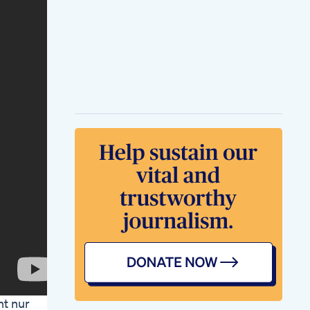
Choices Are So
Important When
Weight Loss Calories
Weightloss
Caloriedeficit Diet
Dupatta Exercise For
Hips Thighs Lower
Belly Fatloss
Exercise Weightloss
Shorts Trending
Lose Weight Without
Giving Up Your Life
First Week Results
Of Semaglutide
Weight Loss
Kelly Clarkson Keto
Gummies At Costco
The Celebrity Diet
Trend Thats
Captivating Fans
ht nur