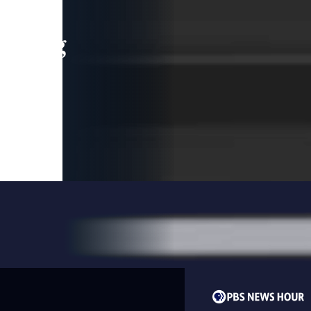
leading
 and