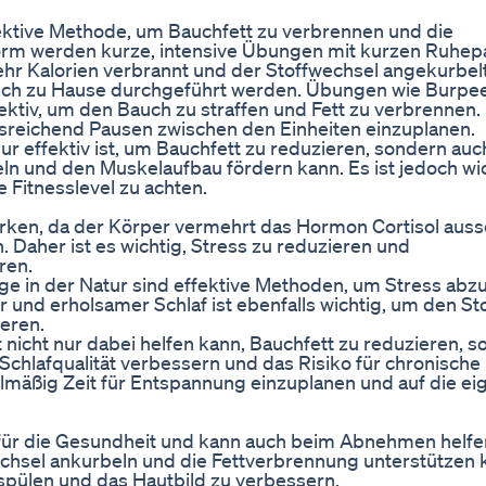
effektive Methode, um Bauchfett zu verbrennen und die
form werden kurze, intensive Übungen mit kurzen Ruhe
ehr Kalorien verbrannt und der Stoffwechsel angekurbelt
 auch zu Hause durchgeführt werden. Übungen wie Burpe
ktiv, um den Bauch zu straffen und Fett zu verbrennen. 
ausreichend Pausen zwischen den Einheiten einzuplanen.
ur effektiv ist, um Bauchfett zu reduzieren, sondern auc
n und den Muskelaufbau fördern kann. Es ist jedoch wic
 Fitnesslevel zu achten.
irken, da der Körper vermehrt das Hormon Cortisol auss
 Daher ist es wichtig, Stress zu reduzieren und
ren.
e in der Natur sind effektive Methoden, um Stress ab
r und erholsamer Schlaf ist ebenfalls wichtig, um den St
eren.
icht nur dabei helfen kann, Bauchfett zu reduzieren, s
Schlafqualität verbessern und das Risiko für chronische
gelmäßig Zeit für Entspannung einzuplanen und auf die e
g für die Gesundheit und kann auch beim Abnehmen helfe
wechsel ankurbeln und die Fettverbrennung unterstützen 
 spülen und das Hautbild zu verbessern.