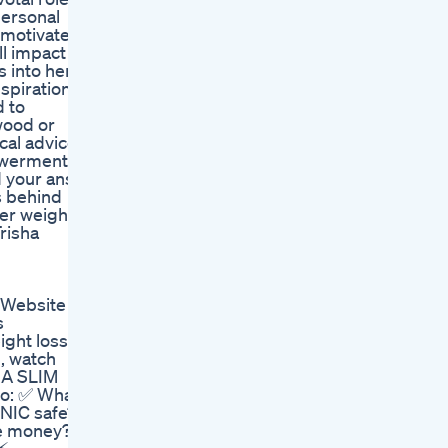
personal
e motivated
l impact
s into her
nspiration
d to
wood or
cal advice
powerment.
d your ans
s behind
er weight
risha
ebsite :
s
ight loss
, watch
TRA SLIM
eo: ✅ What
NIC safe?
the money?