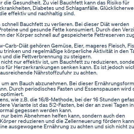
 die Gesundheit. Zu viel Bauchfett kann das Risiko für
krankheiten, Diabetes und Schlaganfälle. Glücklicherwei
 effektiv und nachhaltig sind.
schnell Bauchfett zu verlieren. Bei dieser Diät werden
roteine und gesunde Fette konsumiert. Durch den Verzi
nn der Körper schnell auf gespeicherte Fettreserven zu
w-Carb-Diät gehören Gemüse, Eier, mageres Fleisch, Fi
u trinken und regelmäßige körperliche Aktivität in den 
n und die Fettverbrennung zu steigern.
icht nur effektiv ist, um Bauchfett zu reduzieren, sond
ko für Herzerkrankungen senken kann. Es ist jedoch wich
usreichende Nährstoffzufuhr zu achten.
ode, um am Bauch abzunehmen. Bei dieser Ernährungsform
ann. Durch periodisches Fasten und Essenspausen wird 
optimiert.
ens, wie z.B. die 16/8-Methode, bei der 16 Stunden gefa
re Variante ist das 5:2-Fasten, bei der an zwei Tagen in
 normal gegessen werden kann.
cht nur beim Abnehmen helfen kann, sondern auch den
Körper reduzieren und die Zellerneuerung fördern kann.
eine ausgewogene Ernährung zu achten und sich nicht z