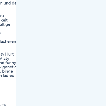
en und den
 zu
keit
altige
n
lacheren
sty Hurt
Misty
and funny
w genetics
, binge
n ladies
with