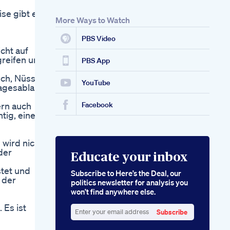
se gibt es
More Ways to Watch
PBS Video
cht auf
greifen und
PBS App
sch, Nüsse
YouTube
Tagesablauf
ern auch
Facebook
tig, eine
 wird nicht
der
Educate your inbox
stet und
Subscribe to Here’s the Deal, our
 der
politics newsletter for analysis you
won’t find anywhere else.
 Es ist
Subscribe
u
Enter