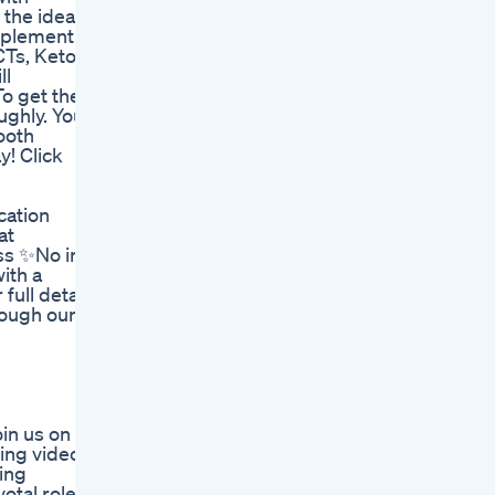
 the ideal
mplement to
CTs, Keto
ll
o get the
ughly. You
ooth
y! Click
cation
at
ss ✨No in-
ith a
full details
rough our
in us on an
ing video,
ing
otal role in