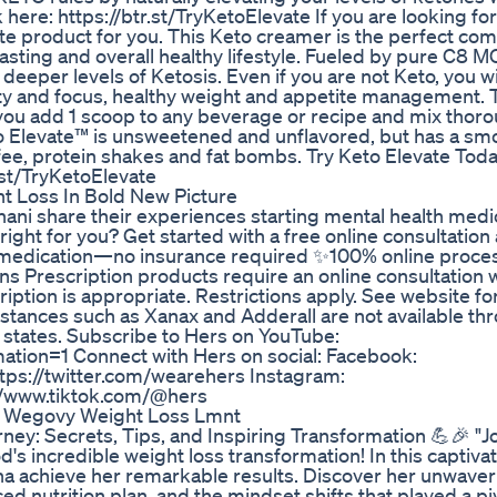
re: https://btr.st/TryKetoElevate If you are looking for
ate product for you. This Keto creamer is the perfect co
fasting and overall healthy lifestyle. Fueled by pure C8 M
eper levels of Ketosis. Even if you are not Keto, you wi
ity and focus, healthy weight and appetite management. T
ou add 1 scoop to any beverage or recipe and mix thoro
to Elevate™ is unsweetened and unflavored, but has a sm
fee, protein shakes and fat bombs. Try Keto Elevate Toda
r.st/TryKetoElevate
t Loss In Bold New Picture
hani share their experiences starting mental health medi
ght for you? Get started with a free online consultation 
 medication—no insurance required ✨100% online proce
ns Prescription products require an online consultation w
iption is appropriate. Restrictions apply. See website for 
stances such as Xanax and Adderall are not available th
ll states. Subscribe to Hers on YouTube:
tion=1 Connect with Hers on social: Facebook:
tps://twitter.com/wearehers Instagram:
://www.tiktok.com/@hers
s Wegovy Weight Loss Lmnt
ney: Secrets, Tips, and Inspiring Transformation 💪🎉 "Jo
's incredible weight loss transformation! In this captivat
sha achieve her remarkable results. Discover her unwaver
d nutrition plan, and the mindset shifts that played a piv