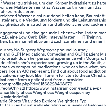
r Wasser zu trinken, um den Körper hydratisiert zu halt
, vor den Mahlzeiten ein Glas Wasser zu trinken, um das
fuhr zu reduzieren.
reichend Wasser nicht nur dabei helfen kann, Bauchfett
steigern, die Verdauung fördern und die Leistungsfähig
lüssigkeitszufuhr zu achten und alkoholische und zuckerh
n, Engagement und eine gesunde Lebensweise. Indem ma
.B. eine Low-Carb-Diät, Intervallfasten, HIIT-Training,
en, kann man effektiv am Bauch abnehmen und einen f
 Journey No Surgery Wegovyzepbound Journey
man and GLP1 Medications. Comedian and GLP1 patient Mi
r) to break down her personal experience with Mounjaro. 
side effects she’s experienced, growing up in the South, 
d names vs compound medications, who can have what, ho
bers like an A1C represent. Find out about food addiction
cations may look like. Tune in to listen to these Christia
cations - from a patient and from a provider.
ok.com/profile.php?id=61568228468672
eofaChr-s2l https://www.instagram.com/real.haleyp/
 Dance Bellyfatloss Weightloss Weightlossjourney
#caloriedeficit
able Shorts Viralvideo Explore Weightloss Fyp
ETO rules by naturally elevating your levels of ketones 