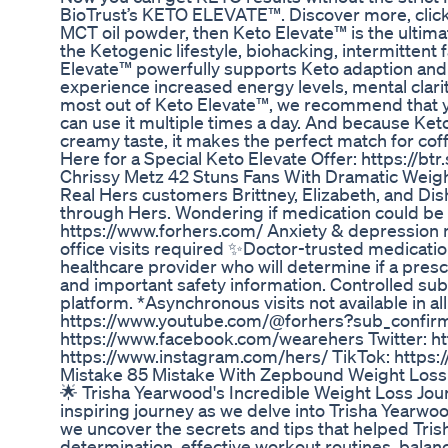
BioTrust’s KETO ELEVATE™. Discover more, click he
MCT oil powder, then Keto Elevate™ is the ultim
the Ketogenic lifestyle, biohacking, intermittent 
Elevate™ powerfully supports Keto adaption and de
experience increased energy levels, mental clar
most out of Keto Elevate™, we recommend that y
can use it multiple times a day. And because Ke
creamy taste, it makes the perfect match for cof
Here for a Special Keto Elevate Offer: https://bt
Chrissy Metz 42 Stuns Fans With Dramatic Weigh
Real Hers customers Brittney, Elizabeth, and Dis
through Hers. Wondering if medication could be ri
https://www.forhers.com/ Anxiety & depression
office visits required ✨Doctor-trusted medicatio
healthcare provider who will determine if a prescr
and important safety information. Controlled sub
platform. *Asynchronous visits not available in a
https://www.youtube.com/@forhers?sub_confirma
https://www.facebook.com/wearehers Twitter: ht
https://www.instagram.com/hers/ TikTok: https
Mistake 85 Mistake With Zepbound Weight Los
🌟 Trisha Yearwood's Incredible Weight Loss Jour
inspiring journey as we delve into Trisha Yearwood
we uncover the secrets and tips that helped Tri
determination, effective workout routines, balance