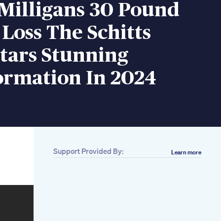
Milligans 30 Pound
Loss The Schitts
tars Stunning
ormation In 2024
Support Provided By:
Learn more
Related
Aerobic Walk For
Weightlossbelly Fat
Shorts Shortsfeed
Wanyomori
Kiatjuddai Fitness
Workout