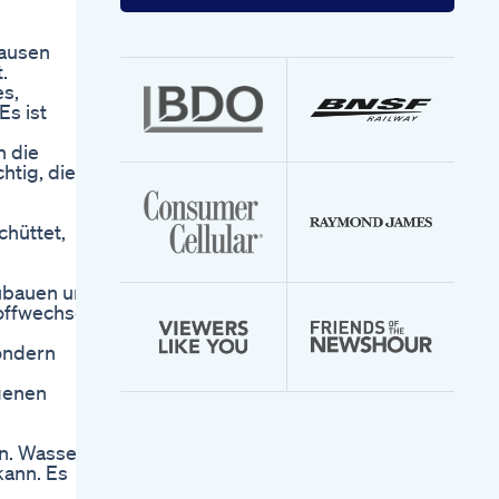
your
email
address
pausen
.
es,
Es ist
h die
htig, die
chüttet,
zubauen und
offwechsel
ondern
igenen
n. Wasser
kann. Es