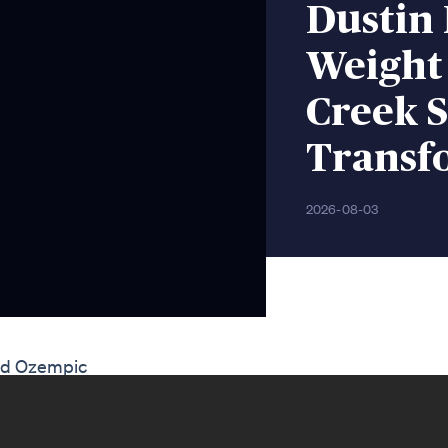
Dustin 
Weight 
Creek S
Transf
2026-08-03
ed Ozempic