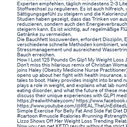
Experten empfehlen, täglich mindestens 2-3 Lite
Stoffwechsel zu regulieren. Es ist auch hilfreich
Sättigungsgefühl zu steigern und die Kalorienzu
Studien haben gezeigt, dass das Trinken von aus
reduzieren, sondern auch den Energieverbrauch 
steigern kann. Es ist wichtig, auf regelmäßige F
Getränke zu vermeiden.
Die Bauchfett loszuwerden, erfordert Diszipli
verschiedene schnelle Methoden kombiniert, wie z
Stressmanagement und ausreichend Wassertrink
Bauch erreichen.
How I Lost 125 Pounds On Glp1 My Weight Loss
Don’t miss this hilarious remix of Christian Wo
joins Haley (Obesity Medicine Nurse Practitione
opens up about her fight with health insurance, 
tales to boot. Haley provides insight into bran
plays a role in weight, and explains what lab num
eating disorder, and what the future of these medi
discuss their unique experiences with GLP1 medi
https://realwithhaley.com/ https://www.facebo
https://www.youtube.com/@REAL.TheUnEditedLif
Simple Exercise For Belly Fat And Side Fat Diet
#cartoon #muscle #calories #running #strength 
Lizzo Shows Off Her Weight Loss Trending Relat
Now you can get KETO results without the strict K