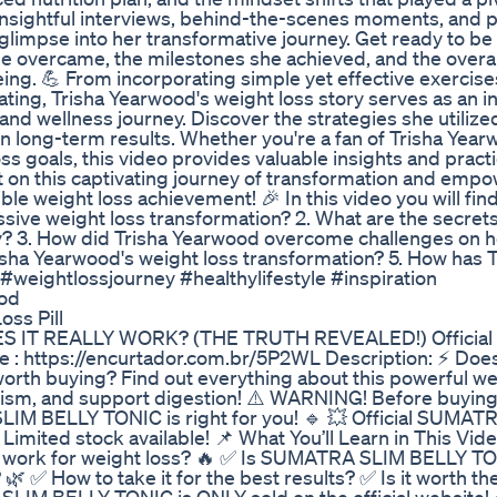
insightful interviews, behind-the-scenes moments, and 
 glimpse into her transformative journey. Get ready to b
 overcame, the milestones she achieved, and the overal
ing. 💪 From incorporating simple yet effective exercise
ating, Trisha Yearwood's weight loss story serves as an i
nd wellness journey. Discover the strategies she utilize
n long-term results. Whether you're a fan of Trisha Year
ss goals, this video provides valuable insights and practi
out on this captivating journey of transformation and em
ble weight loss achievement! 🎉 In this video you will fin
ssive weight loss transformation? 2. What are the secret
ey? 3. How did Trisha Yearwood overcome challenges on h
risha Yearwood's weight loss transformation? 5. How has T
#weightlossjourney #healthylifestyle #inspiration
ood
ss Pill
 IT REALLY WORK? (THE TRUTH REVEALED!) Official W
e : https://encurtador.com.br/5P2WL Description: ⚡ Doe
rth buying? Find out everything about this powerful we
olism, and support digestion! ⚠️ WARNING! Before buying
 SLIM BELLY TONIC is right for you! 🔹 💥 Official SUMA
imited stock available! 📌 What You’ll Learn in This Vid
work for weight loss? 🔥 ✅ Is SUMATRA SLIM BELLY TO
🌿 ✅ How to take it for the best results? ✅ Is it worth 