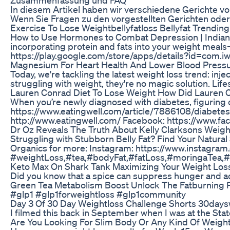
In diesem Artikel haben wir verschiedene Gerichte vo
Wenn Sie Fragen zu den vorgestellten Gerichten oder 
Exercise To Lose Weightbellyfatloss Bellyfat Trending
How to Use Hormones to Combat Depression | Indian Wei
incorporating protein and fats into your weight meals
https://play.google.com/store/apps/details?id=com.i
Magnesium For Heart Health And Lower Blood Press
Today, we're tackling the latest weight loss trend: i
struggling with weight, they're no magic solution. Li
Lauren Conrad Diet To Lose Weight How Did Lauren C
When you’re newly diagnosed with diabetes, figuring out
https://www.eatingwell.com/article/7886108/diabetes-
http://www.eatingwell.com/ Facebook: https://www.face
Dr Oz Reveals The Truth About Kelly Clarksons Weigh
Struggling with Stubborn Belly Fat? Find Your Natural
Organics for more: Instagram: https://www.instagra
#weightLoss,#tea,#bodyFat,#fatLoss,#moringaTea,
Keto Max On Shark Tank Maximizing Your Weight Loss
Did you know that a spice can suppress hunger and acc
Green Tea Metabolism Boost Unlock The Fatburning 
#glp1 #glp1forweightloss #glp1community
Day 3 Of 30 Day Weightloss Challenge Shorts 30days
I filmed this back in September when I was at the State
Are You Looking For Slim Body Or Any Kind Of Weigh