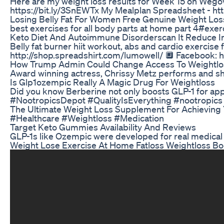
Here are my weight loss results for Week 15 on Wego
https://bit.ly/3SnEWTx My Mealplan Spreadsheet - h
Losing Belly Fat For Women Free Genuine Weight Los
best exercises for all body parts at home part 4#exer
Keto Diet And Autoimmune Disorderscan It Reduce I
Belly fat burner hiit workout, abs and cardio exerc
http://shop.spreadshirt.com/lumowell/ 🔲 Facebook: 
How Trump Admin Could Change Access To Weightlo
Award winning actress, Chrissy Metz performs and sh
Is Glp1ozempic Really A Magic Drug For Weightloss
Did you know Berberine not only boosts GLP-1 for appet
#NootropicsDepot #QualityIsEverything #nootropics
The Ultimate Weight Loss Supplement For Achieving
#Healthcare #Weightloss #Medication
Target Keto Gummies Availability And Reviews
GLP-1s like Ozempic were developed for real medica
Weight Lose Exercise At Home Fatloss Weightloss Bod