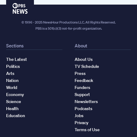
PBS
News
© 1996 - 2025 NewsHour Productions LLC. All Rights Reserved.
PBS is a 501(c)(3) not-for-profit organization.
Sections
About
The Latest
About Us
Politics
TV Schedule
Arts
Press
Nation
Feedback
World
Funders
Economy
Support
Science
Newsletters
Health
Podcasts
Education
Jobs
Privacy
Terms of Use