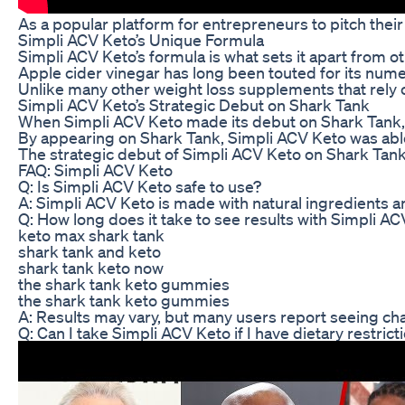
As a popular platform for entrepreneurs to pitch thei
Simpli ACV Keto’s Unique Formula
Simpli ACV Keto’s formula is what sets it apart from 
Apple cider vinegar has long been touted for its numer
Unlike many other weight loss supplements that rely o
Simpli ACV Keto’s Strategic Debut on Shark Tank
When Simpli ACV Keto made its debut on Shark Tank, t
By appearing on Shark Tank, Simpli ACV Keto was able 
The strategic debut of Simpli ACV Keto on Shark Tank 
FAQ: Simpli ACV Keto
Q: Is Simpli ACV Keto safe to use?
A: Simpli ACV Keto is made with natural ingredients an
Q: How long does it take to see results with Simpli A
keto max shark tank
shark tank and keto
shark tank keto now
the shark tank keto gummies
the shark tank keto gummies
A: Results may vary, but many users report seeing cha
Q: Can I take Simpli ACV Keto if I have dietary restrict