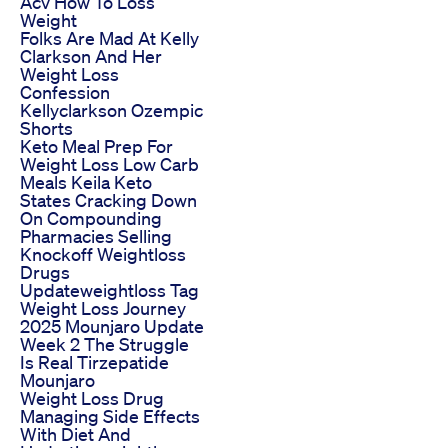
Acv How To Loss
Weight
Folks Are Mad At Kelly
Clarkson And Her
Weight Loss
Confession
Kellyclarkson Ozempic
Shorts
Keto Meal Prep For
Weight Loss Low Carb
Meals Keila Keto
States Cracking Down
On Compounding
Pharmacies Selling
Knockoff Weightloss
Drugs
Updateweightloss Tag
Weight Loss Journey
2025 Mounjaro Update
Week 2 The Struggle
Is Real Tirzepatide
Mounjaro
Weight Loss Drug
Managing Side Effects
With Diet And