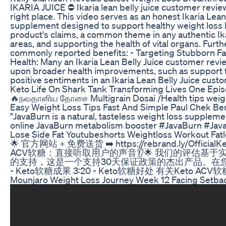
IKARIA JUICE ⛔ Ikaria lean belly juice customer review
right place. This video serves as an honest Ikaria Lea
supplement designed to support healthy weight loss by
product's claims, a common theme in any authentic Ika
areas, and supporting the health of vital organs. Furt
commonly reported benefits: - Targeting Stubborn Fat: 
Health: Many an Ikaria Lean Belly Juice customer revie
upon broader health improvements, such as support for
positive sentiments in an Ikaria Lean Belly Juice cust
Keto Life On Shark Tank Transforming Lives One Epi
🔥நவதானிய தோசை Multigrain Dosai /Health tips weigh
Easy Weight Loss Tips Fast And Simple Paul Chek Be
"JavaBurn is a natural, tasteless weight loss supple
online JavaBurn metabolism booster #JavaBurn #Java
Lose Side Fat Youtubeshorts Weightloss Workout Fatl
🌟 官方网站 + 免费送货 ➡️ https://rebra
ACV软糖：直接听取用户的声音👂🌟 我们的评估基
的支持，这是一个支持30天保证政策的杰出产品。在您的减肥之旅中，
- Keto软糖成果 3:20 - Keto软糖好处 有关Keto A
Mounjaro Weight Loss Journey Week 12 Facing Setbac