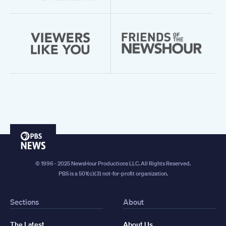
PBS
News
© 1996 - 2025 NewsHour Productions LLC. All Rights Reserved.
PBS is a 501(c)(3) not-for-profit organization.
Sections
About
The Latest
About Us