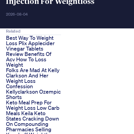
Injection For Weightloss
2026-08-04
Related
Best Way To Weight
Loss Plix Applecider
Vinegar Tablets
Review Benefits Of
Acv How To Loss
Weight
Folks Are Mad At Kelly
Clarkson And Her
Weight Loss
Confession
Kellyclarkson Ozempic
Shorts
Keto Meal Prep For
Weight Loss Low Carb
Meals Keila Keto
States Cracking Down
On Compounding
Pharmacies Selling