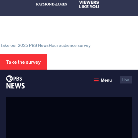
Help us continue to be your leading
source for trustworthy news and
information
Take our 2025 PBS NewsHour audience survey
Take the survey
PBS
Menu
Live
News