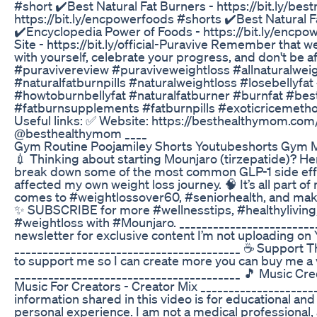
#short ✔️Best Natural Fat Burners - https://bit.ly/be
https://bit.ly/encpowerfoods #shorts ✔️Best Natural Fa
✔️Encyclopedia Power of Foods - https://bit.ly/encpo
Site - https://bit.ly/official-Puravive Remember that we
with yourself, celebrate your progress, and don't be af
#puravivereview #puraviveweightloss #allnaturalweig
#naturalfatburnpills #naturalweightloss #losebellyfa
#howtoburnbellyfat #naturalfatburner #burnfat #be
#fatburnsupplements #fatburnpills #exoticricemetho
Useful links: ✅ Website: https://besthealthymom.com
@besthealthymom ____
Gym Routine Poojamiley Shorts Youtubeshorts Gym 
💉 Thinking about starting Mounjaro (tirzepatide)? Here
break down some of the most common GLP-1 side eff
affected my own weight loss journey. 🧠 It’s all part o
comes to #weightlossover60, #seniorhealth, and maki
✨ SUBSCRIBE for more #wellnesstips, #healthyliving,
#weightloss with #Mounjaro. _______________________
newsletter for exclusive content I’m not uploading on
________________________________________ ☕ Support T
to support me so I can create more you can buy me a 
________________________________________ 🎵 Music Cred
Music For Creators - Creator Mix ____________________
information shared in this video is for educational an
personal experience. I am not a medical professional, 