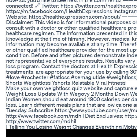
connected! 🔗 Twitter: https://twitter.com/healthexp
https://m.facebook.com/HealthExpressions Instagram
Website: https://healthexpressions.com/a
Disclaimer: This video is for informational purposes 
consult with a doctor or other qualified healthcare p
healthcare regimen. The information presented in this
knowledge at the time of filming. However, medical k
information may become available at any time. Therefor
or other qualified healthcare provider for the most up
condition. Before and after pictures demonstrate inde
not representative of everyone’s results. Results var
loss program. Contact the doctors at Health Expressions
treatments, are appropriate for your use by calling
#love #rochester #fatloss #semaglutide #weightlossj
Shorts Weightloss Yshorts Relatable Viral Fitness
Make your own weightloss quiz website and capture 
Weight Loss Update With Wegovy 2 Months Down We
Indian Women should eat around 1900 calories per day
loss. Learn different meals plans that are low calorie 
Tuesday. Subscribe https://www.youtube.com/user/md
http://www.facebook.com/mdhil Diet Exclusives: http
http://www.twitter.com/mdhil
I Telling You Losing Weight Changes Everything Moti