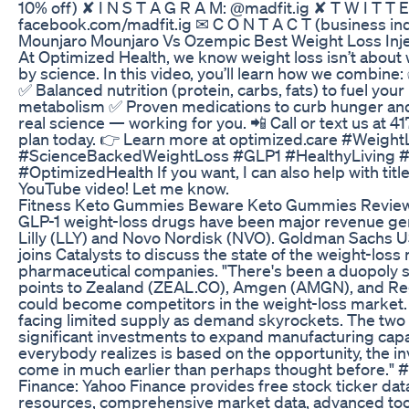
10% off) ✘ I N S T A G R A M: @madfit.ig ✘ T W I T T
facebook.com/madfit.ig ✉ C O N T A C T (business in
Mounjaro Mounjaro Vs Ozempic Best Weight Loss Injec
At Optimized Health, we know weight loss isn’t about w
by science. In this video, you’ll learn how we combine
✅ Balanced nutrition (protein, carbs, fats) to fuel y
metabolism ✅ Proven medications to curb hunger and 
real science — working for you. 📲 Call or text us at 4
plan today. 👉 Learn more at optimized.care #Weig
#ScienceBackedWeightLoss #GLP1 #HealthyLiving 
#OptimizedHealth If you want, I can also help with titl
YouTube video! Let me know.
Fitness Keto Gummies Beware Keto Gummies Review
GLP-1 weight-loss drugs have been major revenue gen
Lilly (LLY) and Novo Nordisk (NVO). Goldman Sachs U
joins Catalysts to discuss the state of the weight-los
pharmaceutical companies. "There's been a duopoly sit
points to Zealand (ZEAL.CO), Amgen (AMGN), and Re
could become competitors in the weight-loss market. S
facing limited supply as demand skyrockets. The tw
significant investments to expand manufacturing capabi
everybody realizes is based on the opportunity, the 
come in much earlier than perhaps thought before."
Finance: Yahoo Finance provides free stock ticker da
resources, comprehensive market data, advanced too