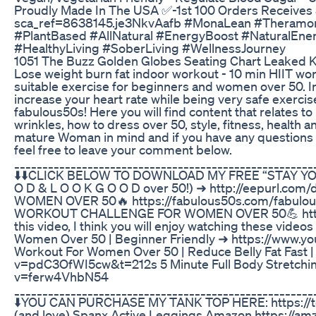
Proudly Made In The USA ✅️-1st 100 Orders Receives 
sca_ref=8638145.je3NkvAafb #MonaLean #Theramone
#PlantBased #AllNatural #EnergyBoost #NaturalEne
#HealthyLiving #SoberLiving #WellnessJourney
1051 The Buzz Golden Globes Seating Chart Leaked 
Lose weight burn fat indoor workout - 10 min HIIT wor
suitable exercise for beginners and women over 50. In
increase your heart rate while being very safe exercis
fabulous50s! Here you will find content that relates to
wrinkles, how to dress over 50, style, fitness, health 
mature Woman in mind and if you have any questions
feel free to leave your comment below.
_____________________________________________________
⬇️⬇️CLICK BELOW TO DOWNLOAD MY FREE “STAY YOU
O D & L O O K G O O D over 50!) ➜ http://eepurl
WOMEN OVER 50🔥 https://fabulous50s.com/fabulous
WORKOUT CHALLENGE FOR WOMEN OVER 50💪 https://
this video, I think you will enjoy watching these vide
Women Over 50 | Beginner Friendly ➜ https://www.y
Workout For Women Over 50 | Reduce Belly Fat Fast 
v=pdC3OfWI5cw&t=212s 5 Minute Full Body Stretchin
v=ferw4VhbN54
_____________________________________________________
⬇️YOU CAN PURCHASE MY TANK TOP HERE: https://te
(and love) Spanx Active Leggings Amazon https://a