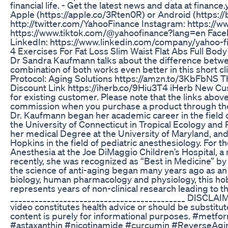
financial life. - Get the latest news and data at fina
Apple (https://apple.co/3Rten0R) or Android (https://b
http://twitter.com/YahooFinance Instagram: https://
https://www.tiktok.com/@yahoofinance?lang=en Face
LinkedIn: https://www.linkedin.com/company/yahoo-f
4 Exercises For Fat Loss Slim Waist Flat Abs Full Bo
Dr Sandra Kaufmann talks about the difference betwe
combination of both works even better in this short
Protocol: Aging Solutions https://amzn.to/3KbFbNS 
Discount Link https://iherb.co/9Hiu3T4 iHerb New C
for existing customer. Please note that the links above 
commission when you purchase a product through the 
Dr. Kaufmann began her academic career in the field o
the University of Connecticut in Tropical Ecology and 
her medical Degree at the University of Maryland, an
Hopkins in the field of pediatric anesthesiology. For th
Anesthesia at the Joe DiMaggio Children’s Hospital, a 
recently, she was recognized as “Best in Medicine” by 
the science of anti-aging began many years ago as an 
biology, human pharmacology and physiology, this ho
represents years of non-clinical research leading to t
___________________________________________ DISCLAIME
video constitutes health advice or should be substitut
content is purely for informational purposes. #met
#astaxanthin #nicotinamide #curcumin #ReverseAgin