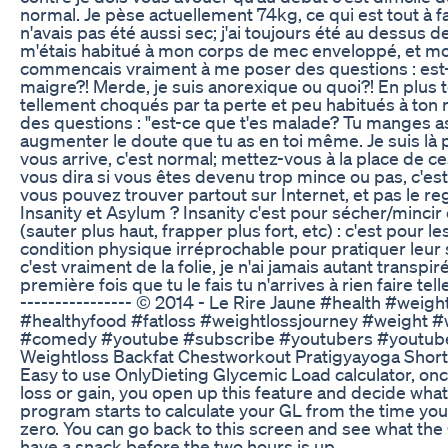
normal. Je pèse actuellement 74kg, ce qui est tout à fa
n'avais pas été aussi sec; j'ai toujours été au dessus
m'étais habitué à mon corps de mec enveloppé, et mon
commencais vraiment à me poser des questions : est-
maigre?! Merde, je suis anorexique ou quoi?! En plus t
tellement choqués par ta perte et peu habitués à ton
des questions : "est-ce que t'es malade? Tu manges a
augmenter le doute que tu as en toi même. Je suis là p
vous arrive, c'est normal; mettez-vous à la place de c
vous dira si vous êtes devenu trop mince ou pas, c'es
vous pouvez trouver partout sur Internet, et pas le re
Insanity et Asylum ? Insanity c'est pour sécher/mincir 
(sauter plus haut, frapper plus fort, etc) : c'est pour 
condition physique irréprochable pour pratiquer leur 
c'est vraiment de la folie, je n'ai jamais autant transp
première fois que tu le fais tu n'arrives à rien faire telle
---------------- © 2014 - Le Rire Jaune #health #weigh
#healthyfood #fatloss #weightlossjourney #weight #
#comedy #youtube #subscribe #youtubers #youtub
Weightloss Backfat Chestworkout Pratigyayoga Shor
Easy to use OnlyDieting Glycemic Load calculator, once
loss or gain, you open up this feature and decide what
program starts to calculate your GL from the time you 
zero. You can go back to this screen and see what the 
have a snack before the two hours is up.