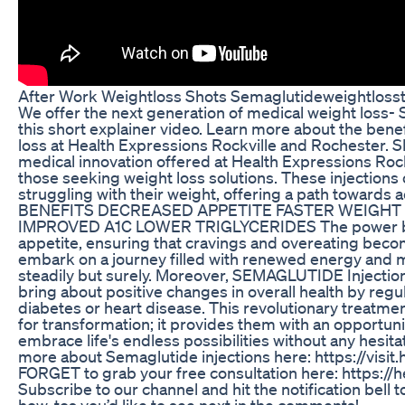
After Work Weightloss Shots Semaglutideweightloss
We offer the next generation of medical weight loss- 
this short explainer video. Learn more about the bene
loss at Health Expressions Rockville and Rochester.
medical innovation offered at Health Expressions Roc
those seeking weight loss solutions. These injections 
struggling with their weight, offering a path toward
BENEFITS DECREASED APPETITE FASTER WEIGHT
IMPROVED A1C LOWER TRIGLYCERIDES The power behi
appetite, ensuring that cravings and overeating becom
embark on a journey filled with renewed energy and 
steadily but surely. Moreover, SEMAGLUTIDE Injection
bring about positive changes in overall health by regu
diabetes or heart disease. This revolutionary treatmen
for transformation; it provides them with an opportuni
embrace life's endless possibilities without any hesi
more about Semaglutide injections here: https://visi
FORGET to grab your free consultation here: https://
Subscribe to our channel and hit the notification bell
how-tos you’d like to see next in the co