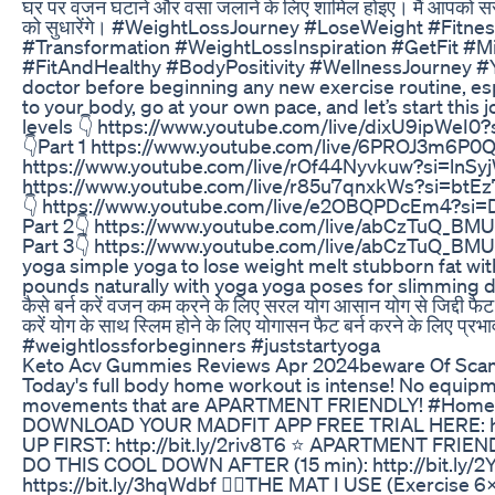
घर पर वजन घटाने और वसा जलाने के लिए शामिल होइए। मैं आपको सर
को सुधारेंगे। #WeightLossJourney #LoseWeight #Fitne
#Transformation #WeightLossInspiration #GetFit #M
#FitAndHealthy #BodyPositivity #WellnessJourney #
doctor before beginning any new exercise routine, esp
to your body, go at your own pace, and let’s start this 
levels 👇 https://www.youtube.com/live/dixU9ipWeI0?
👇Part 1 https://www.youtube.com/live/6PROJ3m6P0
https://www.youtube.com/live/rOf44Nyvkuw?si=lnSyj
https://www.youtube.com/live/r85u7qnxkWs?si=btEz
👇 https://www.youtube.com/live/e2OBQPDcEm4?si
Part 2👇 https://www.youtube.com/live/abCzTuQ_BM
Part 3👇 https://www.youtube.com/live/abCzTuQ_BMU
yoga simple yoga to lose weight melt stubborn fat wit
pounds naturally with yoga yoga poses for slimming dow
कैसे बर्न करें वजन कम करने के लिए सरल योग आसान योग से जिद्दी फै
करें योग के साथ स्लिम होने के लिए योगासन फैट बर्न करने के लिए 
#weightlossforbeginners #juststartyoga
Keto Acv Gummies Reviews Apr 2024beware Of Sc
Today's full body home workout is intense! No equip
movements that are APARTMENT FRIENDLY! #HomeWo
DOWNLOAD YOUR MADFIT APP FREE TRIAL HERE: http
UP FIRST: http://bit.ly/2riv8T6 ⭐️ APARTMENT FRIE
DO THIS COOL DOWN AFTER (15 min): http://bit.ly/
https://bit.ly/3hqWdbf 👉🏼THE MAT I USE (Exercise 6