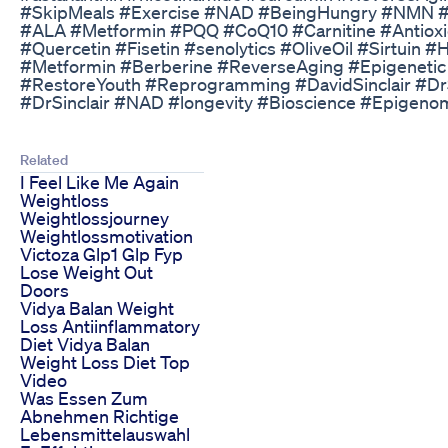
#SkipMeals #Exercise #NAD #BeingHungry #NMN #
#ALA #Metformin #PQQ #CoQ10 #Carnitine #Antiox
#Quercetin #Fisetin #senolytics #OliveOil #Sirtui
#Metformin #Berberine #ReverseAging #Epigenetic 
#RestoreYouth #Reprogramming #DavidSinclair #DrS
#DrSinclair #NAD #longevity #Bioscience #Epigeno
Related
I Feel Like Me Again
Weightloss
Weightlossjourney
Weightlossmotivation
Victoza Glp1 Glp Fyp
Lose Weight Out
Doors
Vidya Balan Weight
Loss Antiinflammatory
Diet Vidya Balan
Weight Loss Diet Top
Video
Was Essen Zum
Abnehmen Richtige
Lebensmittelauswahl