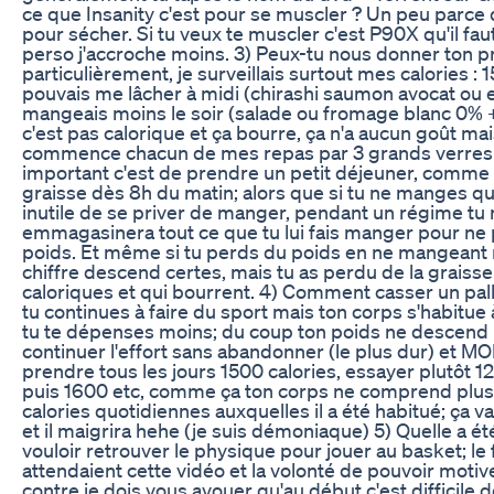
ce que Insanity c'est pour se muscler ? Un peu parce 
pour sécher. Si tu veux te muscler c'est P90X qu'il faut
perso j'accroche moins. 3) Peux-tu nous donner ton p
particulièrement, je surveillais surtout mes calories : 15
pouvais me lâcher à midi (chirashi saumon avocat ou en
mangeais moins le soir (salade ou fromage blanc 0% 
c'est pas calorique et ça bourre, ça n'a aucun goût mais
commence chacun de mes repas par 3 grands verres
important c'est de prendre un petit déjeuner, comme 
graisse dès 8h du matin; alors que si tu ne manges qu'à
inutile de se priver de manger, pendant un régime tu 
emmagasinera tout ce que tu lui fais manger pour ne 
poids. Et même si tu perds du poids en ne mangeant r
chiffre descend certes, mais tu as perdu de la graiss
caloriques et qui bourrent. 4) Comment casser un pall
tu continues à faire du sport mais ton corps s'habitue
tu te dépenses moins; du coup ton poids ne descend plus
continuer l'effort sans abandonner (le plus dur) et MOD
prendre tous les jours 1500 calories, essayer plutôt 1
puis 1600 etc, comme ça ton corps ne comprend plus r
calories quotidiennes auxquelles il a été habitué; ça v
et il maigrira hehe (je suis démoniaque) 5) Quelle a été 
vouloir retrouver le physique pour jouer au basket; l
attendaient cette vidéo et la volonté de pouvoir motiv
contre je dois vous avouer qu'au début c'est difficile 