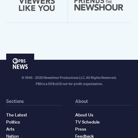
PBS
News
© 1996 - 2025 NewsHour Productions LLC. All Rights Reserved.
PBS is a 501(c)(3) not-for-profit organization.
Sections
About
The Latest
About Us
Politics
TV Schedule
Arts
Press
Nation
Feedback