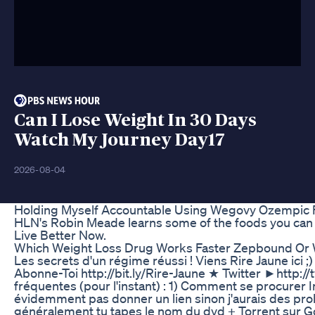
Can I Lose Weight In 30 Days
Watch My Journey Day17
2026-08-04
Holding Myself Accountable Using Wegovy Ozempic F
HLN's Robin Meade learns some of the foods you can av
Live Better Now.
Which Weight Loss Drug Works Faster Zepbound Or
Les secrets d'un régime réussi ! Viens Rire Jaune ici 
Abonne-Toi http://bit.ly/Rire-Jaune ★ Twitter ►http://t
fréquentes (pour l'instant) : 1) Comment se procurer 
évidemment pas donner un lien sinon j'aurais des pr
généralement tu tapes le nom du dvd + Torrent sur Goog