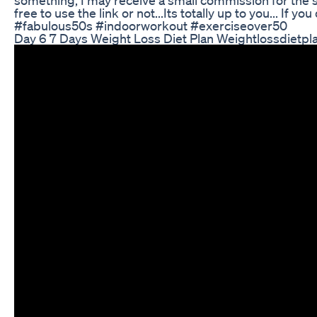
free to use the link or not...Its totally up to you... If 
#fabulous50s #indoorworkout #exerciseover50
Day 6 7 Days Weight Loss Diet Plan Weightlossdietp