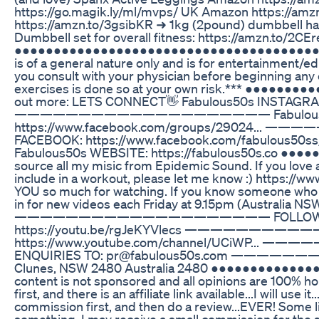
https://go.magik.ly/ml/mvps/ UK Amazon https://amz
https://amzn.to/3gsibKR ➜ 1kg (2pound) dumbbell h
Dumbbell set for overall fitness: https://amzn.to/2CEr
●●●●●●●●●●●●●●●●●●●●●●●●●●●●●●●●●●●●●●●● **Dis
is of a general nature only and is for entertainment
you consult with your physician before beginning any
exercises is done so at your own risk.*** ●●●●
out more: LETS CONNECT👋 Fabulous50s INSTAGRAM:
———————————————————— Fabulous50s 
https://www.facebook.com/groups/29024.
FACEBOOK: https://www.facebook.com/fa
Fabulous50s WEBSITE: https://fabulous50s.co 
source all my misic from Epidemic Sound. If you love 
include in a workout, please let me know :) https:/
YOU so much for watching. If you know someone who m
in for new videos each Friday at 9.15pm (Australia NS
———————————————————— FOLLOW MY YOU
https://youtu.be/rgJeKYVlecs ———————
https://www.youtube.com/channel/UCiWP
ENQUIRIES TO: pr@fabulous50s.com ————
Clunes, NSW 2480 Australia 2480 ●●●●●●●●●●●●
content is not sponsored and all opinions are 100% hon
first, and there is an affiliate link available...I will use
commission first, and then do a review...EVER! Some link
something, I may receive a small commission for the sa