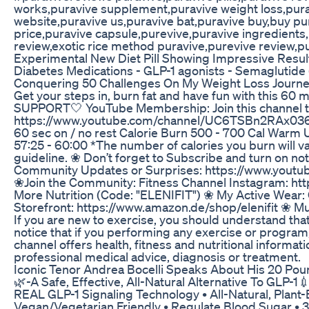
works,puravive supplement,puravive weight loss,purav
website,puravive us,puravive bat,puravive buy,buy p
price,puravive capsule,purevive,puravive ingredients
review,exotic rice method puravive,purevive review,pu
Experimental New Diet Pill Showing Impressive Resul
Diabetes Medications - GLP-1 agonists - Semaglutid
Conquering 50 Challenges On My Weight Loss Journ
Get your steps in, burn fat and have fun with this 6
SUPPORT🤍 YouTube Membership: Join this channel to
https://www.youtube.com/channel/UC6TSBn2RAx03
60 sec on / no rest Calorie Burn 500 - 700 Cal Warm 
57:25 - 60:00 *The number of calories you burn will v
guideline. ❀ Don’t forget to Subscribe and turn on not
Community Updates or Surprises: https://www.y
❀Join the Community: Fitness Channel Instagram: htt
More Nutrition (Code: "ELENIFIT") ❀ My Active Wear
Storefront: https://www.amazon.de/shop/elenifit ❀
If you are new to exercise, you should understand that t
notice that if you performing any exercise or program,
channel offers health, fitness and nutritional informati
professional medical advice, diagnosis or treatment.
Iconic Tenor Andrea Bocelli Speaks About His 20 Po
🌿-A Safe, Effective, All-Natural Alternative To GLP-
REAL GLP-1 Signaling Technology • All-Natural, Plant-Ba
Vegan/Vegetarian Friendly • Regulate Blood Sugar • 3r