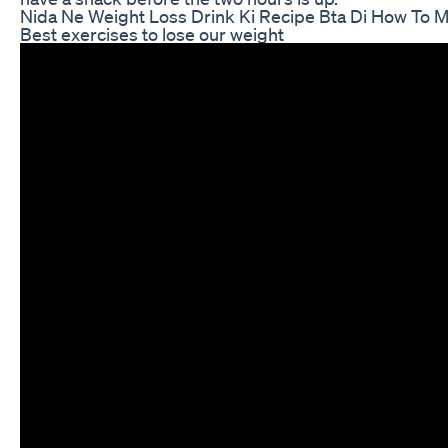
Nida Ne Weight Loss Drink Ki Recipe Bta Di How To M
Best exercises to lose our weight