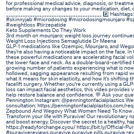
for professional medical advice, diagnosis, or treatme
before making any changes to your medication, diet, or
________________________________________ #️⃣ Hasht
#skinnyjab #microdosing #microdosingmounjaro #sp
#weightloss #tirzepatide
Keto Supplements Do They Work
3rd month on mounjaro: weight loss journey continu
Weight Loss Injections Semaglutide Dr Meena
GLP‑1 medications like Ozempic, Mounjaro, and Wego
they’re also having a noticeable impact on the face. I
these powerful medications are accelerating facial volu
the lower face and neck. As a double-board-certified f
growing number of patients experiencing what is no
hollowed, sagging appearance resulting from rapid w
what it means for skin elasticity, and how it’s shifting
facelift surgery. Whether you're currently using a GL
loss can impact facial aesthetics, this video provides v
help restore balance and confidence. 💬 Ask your que
Pennington Instagram: @penningtonfacialplastics We
consultation: https://penningtonfacialplastics.com/re
Zepbound And Wegovy What Women Need To Know Ab
Transform your life with Puravive! Our revolutionary n
and boost energy. Discover the secret to a healthy, ha
https://readyforchange.cyou/ https://bit.ly/Official
#puravivereviews puravive,puravive pills,puravive re