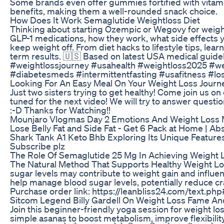
Some brands even offer gummies fortified with vitami
benefits, making them a well-rounded snack choice.
How Does It Work Semaglutide Weightloss Diet
Thinking about starting Ozempic or Wegovy for weight
GLP-1 medications, how they work, what side effects y
keep weight off. From diet hacks to lifestyle tips, lea
term results. 🇺🇸 Based on latest USA medical guid
#weightlossjourney #usahealth #weightloss2025 #we
#diabetesmeds #intermittentfasting #usafitness #los
Looking For An Easy Meal On Your Weight Loss Journe
Just two sisters trying to get healthy! Come join us o
tuned for the next video! We will try to answer questi
:-D Thanks for Watching!!
Mounjaro Vlogmas Day 2 Emotions And Weight Loss
Lose Belly Fat and Side Fat - Get 6 Pack at Home | A
Shark Tank A1 Keto Bhb Exploring Its Unique Feature
Subscribe plz
The Role Of Semaglutide 25 Mg In Achieving Weight 
The Natural Method That Supports Healthy Weight Lo
sugar levels may contribute to weight gain and influen
help manage blood sugar levels, potentially reduce c
Purchase order link: https://leanbliss24.com/text.ph
Sitcom Legend Billy Gardell On Weight Loss Fame An
Join this beginner-friendly yoga session for weight los
simple asanas to boost metabolism, improve flexibility,