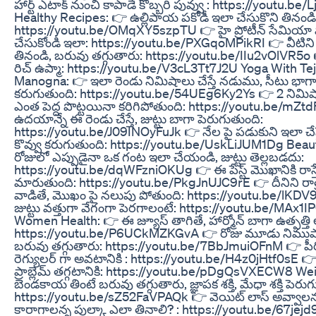
హార్ట్ ఎటాక్ నుంచి కాపాడే కొబ్బరి పువ్వు : https://youtu.
Healthy Recipes: 👉 ఉల్లిపాయ పకోడీ ఇలా చేసుకొని తినండి
https://youtu.be/OMqXY5szpTU 👉 హై ప్రోటీన్ సేమి
చేసుకోండి ఇలా: https://youtu.be/PXGqoMPikRI 👉 వీటిని ఫ
తినండి, బరువు తగ్గుతారు: https://youtu.be/IIu2vOlVR5o 
రిచ్ ఉప్మా: https://youtu.be/V3cL3Tt7J2U Yoga With Te
Manogna: 👉 ఇలా రెండు నిమిషాలు చేస్తే నడుము, సీటు భాగాల్
కరుగుతుంది: https://youtu.be/54UEg6Ky2Ys 👉 2 నిమిషాల
ఎంత పెద్ద పొట్టయినా కరిగిపోతుంది: https://youtu.be/mZ
ఉదయాన్నే ఈ రెండు చేస్తే, జుట్టు బాగా పెరుగుతుంది:
https://youtu.be/J09INOyFuJk 👉 నేల పై పడుకుని ఇలా చే
కొవ్వు కరుగుతుంది: https://youtu.be/UskLiJUM1Dg Beau
రోజులో ఎప్పుడైనా ఒక గంట ఇలా చేయండి, జుట్టు తెల్లబడదు:
https://youtu.be/dqWFzniOKUg 👉 ఈ పేస్ట్ మొఖానికి రాస్తే,
మారుతుంది: https://youtu.be/PkgJnUJC9rE 👉 దీనిని రాత్
వాడితే, మొఖం పై నలుపు పోతుంది: https://youtu.be/lKDV
జుట్టు వత్తుగా వేగంగా పెరగాలంటే: https://youtu.be/MAx
Women Health: 👉 ఈ జ్యూస్ తాగితే, హార్మోన్ బాగా ఉత్పత్త
https://youtu.be/P6UCkMZKGvA 👉 రోజు మూడు నిముషాలు
బరువు తగ్గుతారు: https://youtu.be/7BbJmuiOFnM 👉 పీర
రెగ్యులర్ గా అవటానికి : https://youtu.be/H4z0jHtf0sE 
ప్రాబ్లెమ్ తగ్గటానికి: https://youtu.be/pDgQsVXECW8 We
బెండకాయ తింటే బరువు తగ్గుతారు, జ్ఞాపక శక్తి, మేధా శక్తి పెర
https://youtu.be/sZ52FaVPAQk 👉 వెయిట్ లాస్ అవ్వాలన్న, 
కారాగాలన్న పుల్కా ఎలా తినాలి? : https://youtu.be/67j