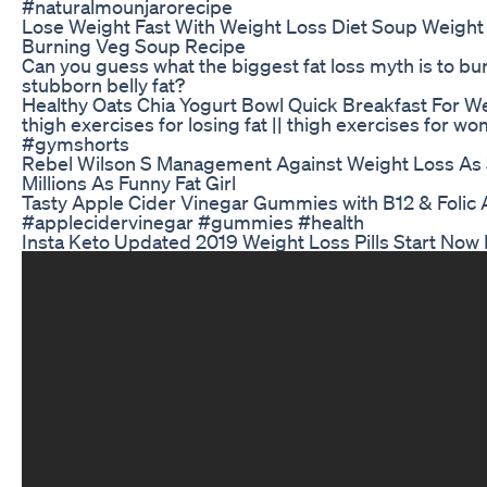
#naturalmounjarorecipe
Lose Weight Fast With Weight Loss Diet Soup Weight 
Burning Veg Soup Recipe
Can you guess what the biggest fat loss myth is to bur
stubborn belly fat?
Healthy Oats Chia Yogurt Bowl Quick Breakfast For W
thigh exercises for losing fat || thigh exercises for 
#gymshorts
Rebel Wilson S Management Against Weight Loss As
Millions As Funny Fat Girl
Tasty Apple Cider Vinegar Gummies with B12 & Folic
#applecidervinegar #gummies #health
Insta Keto Updated 2019 Weight Loss Pills Start Now