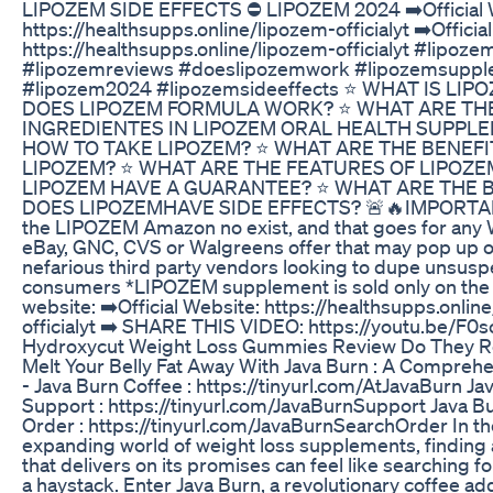
LIPOZEM SIDE EFFECTS ⛔ LIPOZEM 2024 ➡️Official 
https://healthsupps.online/lipozem-officialyt ➡️Officia
https://healthsupps.online/lipozem-officialyt #lipoz
#lipozemreviews #doeslipozemwork #lipozemsupp
#lipozem2024 #lipozemsideeffects ⭐ WHAT IS LI
DOES LIPOZEM FORMULA WORK? ⭐ WHAT ARE TH
INGREDIENTES IN LIPOZEM ORAL HEALTH SUPPL
HOW TO TAKE LIPOZEM? ⭐ WHAT ARE THE BENEFI
LIPOZEM? ⭐ WHAT ARE THE FEATURES OF LIPOZE
LIPOZEM HAVE A GUARANTEE? ⭐ WHAT ARE THE 
DOES LIPOZEMHAVE SIDE EFFECTS? 🚨🔥️IMPORTANT:
the LIPOZEM Amazon no exist, and that goes for any 
eBay, GNC, CVS or Walgreens offer that may pop up o
nefarious third party vendors looking to dupe unsusp
consumers *LIPOZEM supplement is sold only on the o
website: ➡️Official Website: https://healthsupps.onlin
officialyt ➡️ SHARE THIS VIDEO: https://youtu.be/F
Hydroxycut Weight Loss Gummies Review Do They R
Melt Your Belly Fat Away With Java Burn : A Compreh
- Java Burn Coffee : https://tinyurl.com/AtJavaBurn Ja
Support : https://tinyurl.com/JavaBurnSupport Java B
Order : https://tinyurl.com/JavaBurnSearchOrder In th
expanding world of weight loss supplements, finding
that delivers on its promises can feel like searching fo
a haystack. Enter Java Burn, a revolutionary coffee add