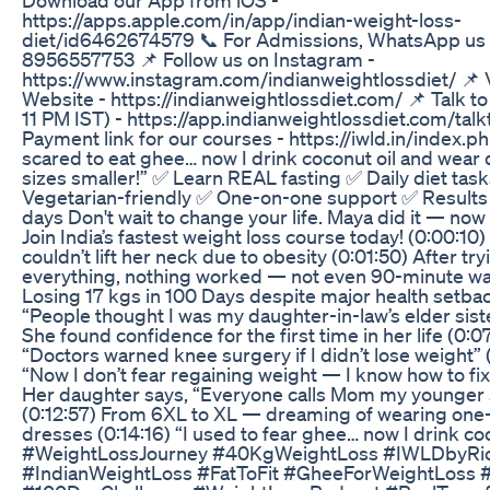
https://apps.apple.com/in/app/indian-weight-loss-
diet/id6462674579 📞 For Admissions, WhatsApp us 
8956557753 📌 Follow us on Instagram -
https://www.instagram.com/indianweightlossdiet/ 📌 V
Website - https://indianweightlossdiet.com/ 📌 Talk t
11 PM IST) - https://app.indianweightlossdiet.com/ta
Payment link for our courses - https://iwld.in/index.ph
scared to eat ghee… now I drink coconut oil and wear
sizes smaller!” ✅ Learn REAL fasting ✅ Daily diet tas
Vegetarian-friendly ✅ One-on-one support ✅ Results i
days Don't wait to change your life. Maya did it — now i
Join India’s fastest weight loss course today! (0:00:1
couldn’t lift her neck due to obesity (0:01:50) After try
everything, nothing worked — not even 90-minute wa
Losing 17 kgs in 100 Days despite major health setba
“People thought I was my daughter-in-law’s elder sist
She found confidence for the first time in her life (0:0
“Doctors warned knee surgery if I didn’t lose weight” 
“Now I don’t fear regaining weight — I know how to fix 
Her daughter says, “Everyone calls Mom my younger 
(0:12:57) From 6XL to XL — dreaming of wearing one
dresses (0:14:16) “I used to fear ghee… now I drink coc
#WeightLossJourney #40KgWeightLoss #IWLDbyRi
#IndianWeightLoss #FatToFit #GheeForWeightLoss #