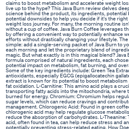
claims to boost metabolism and accelerate weight loss
live up to the hype? This Java Burn review delves deep
science behind the product, its ingredients, potential 
potential downsides to help you decide if it's the right 
weight loss journey. For many, the morning routine isn
without a cup of coffee. Java Burn Coffee leverages this
by offering a convenient way to potentially enhance w
efforts without drastically changing your lifestyle. Th
simple: add a single-serving packet of Java Burn to y
each morning and let the proprietary blend of ingredi
magic. But what exactly is in this magical blend? Java
formula comprised of natural ingredients, each chosen
potential impact on metabolism, fat burning, and overa
Some of the key ingredients include: Green Tea Extrac
antioxidants, especially EGCG (epigallocatechin gallat
extract is known for its potential to boost metabolis
fat oxidation. L-Carnitine: This amino acid plays a crucia
transporting fatty acids into the mitochondria, where 
burned for energy. Chromium: Chromium helps regul
sugar levels, which can reduce cravings and contribut
management. Chlorogenic Acid: Found in green coffe
chlorogenic acid may help regulate glucose metabol
reduce the absorption of carbohydrates. L-Theanine: 
acid, often found in tea, can help reduce stress and an
potentially preventing stress-related eating. How Do