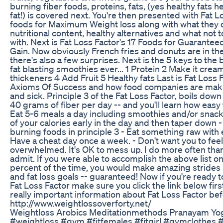
burning fiber foods, proteins, fats, (yes healthy fats h
fat!) is covered next. You're then presented with Fat L
foods for Maximum Weight loss along with what they d
nutritional content, healthy alternatives and what not t
with. Next is Fat Loss Factor's 17 Foods for Guarante
Gain. Now obviously French fries and donuts are in th
there's also a few surprises. Next is the 5 keys to the 
fat blasting smoothies ever... 1 Protein 2 Make it cre
thickeners 4 Add Fruit 5 Healthy fats Last is Fat Loss 
Axioms Of Success and how food companies are maki
and sick. Principle 3 of the Fat Loss Factor, boils down 
40 grams of fiber per day -- and you'll learn how easy 
Eat 5-6 meals a day including smoothies and/or snack
of your calories early in the day and then taper down - 
burning foods in principle 3 - Eat something raw with 
Have a cheat day once a week. - Don't want you to feel
overwhelmed. It's OK to mess up. I do more often than 
admit. If you were able to accomplish the above list on
percent of the time, you would make amazing strides 
and fat loss goals -- guaranteed! Now if you're ready 
Fat Loss Factor make sure you click the link below firs
really important information about Fat Loss Factor bef
http://www.weightlossoverforty.net/
Weightloss Arobics Meditationmethods Pranayam Yo
#weightloss #gym #fitfemales #fitgirl #gymclothes