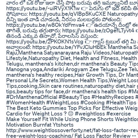
వారం లో ఒక రోజు ఇలా చేస్తే పొట్ట బరువు తగ్గి ఇమ్మ్యూనిటి బూస
https://youtu.be/-uiRVyX1K1w 👉 పెరుగు లో ఇది కలిపి తిం
పోషకాలు: https://youtu.be/qVlBp5KuCXE Naturopathy 
దీన్ని ఇంత వాడి చూడండి, నీరసం మలబద్దకం పోతుంది:
https://youtu.be/w8OkYdFmva4 👉 ఉదయాన్నే దీంట్లో ఈ ప
తాగితే, బరువు తగ్గుతారు: https://youtu.be/zOgefLTyvt4 👉
తినండి ఎక్కువ తిన్నారో, పేరాలసిస్ వస్తుంది:
https://youtu.be/2PKOKN1sVcg 👉 గ్యాస్ ట్రబుల్ తగ్గి మీ పొట
అవ్వాలంటే: https://youtu.be/YFvJCluHbEk Manthena S
Raju,Manthena Satyanarayana Raju Videos,Naturopat
Lifestyle,Naturopathy Diet, Health and Fitness, Health
Telugu, manthena's kitchen,dr manthena's Beauty Tips
Manogna yoga,Andariki Arogyam Zee Telugu,Zee Tel
manthena's healthy recipes,Hair Growth Tips, Dr Man
Personal Life Secrets,Women Health Tips,Weight Los
Tips,cooking,Skin care routines,naturopathy diet,hair
tips,beauty tips for face,dr manthena's health tips #
#DrManthenaOfficial #BeautyTips #HealthyRecipes 
#WomenHealth #WeightLoss #Cooking #HealthTips
The Best Keto Gummies Top Picks For Effective Weig
Cardio for Weight Loss ? 😔 #weightloss #exercise
Make Yourself Fit While Using Phone Shorts Weightlo
Motivation Burnfat Ytshorts
http://www.weightlossoverforty.net/fat-loss-factor-r
free-weight-loss-coaching/ Fat Loss Factor Review --