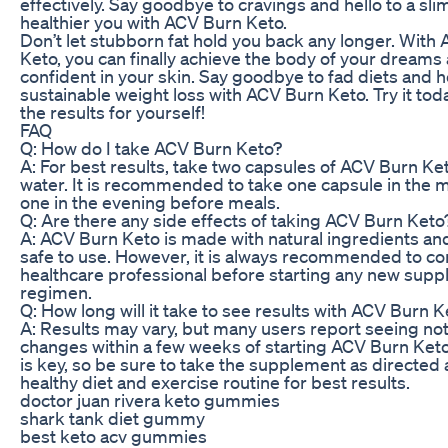
effectively. Say goodbye to cravings and hello to a sl
healthier you with ACV Burn Keto.
Don’t let stubborn fat hold you back any longer. With
Keto, you can finally achieve the body of your dreams 
confident in your skin. Say goodbye to fad diets and he
sustainable weight loss with ACV Burn Keto. Try it to
the results for yourself!
FAQ
Q: How do I take ACV Burn Keto?
A: For best results, take two capsules of ACV Burn Ket
water. It is recommended to take one capsule in the 
one in the evening before meals.
Q: Are there any side effects of taking ACV Burn Keto
A: ACV Burn Keto is made with natural ingredients and
safe to use. However, it is always recommended to con
healthcare professional before starting any new sup
regimen.
Q: How long will it take to see results with ACV Burn K
A: Results may vary, but many users report seeing no
changes within a few weeks of starting ACV Burn Ket
is key, so be sure to take the supplement as directed a
healthy diet and exercise routine for best results.
doctor juan rivera keto gummies
shark tank diet gummy
best keto acv gummies