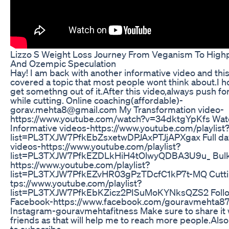
Lizzo S Weight Loss Journey From Veganism To Highp
And Ozempic Speculation
Hay! I am back with another informative video and this
covered a topic that most people wont think about.I h
get somethng out of it.After this video,always push fo
while cutting. Online coaching(affordable)-
gorav.mehta8@gmail.com My Transformation video-
https://www.youtube.com/watch?v=34dktgYpKfs Watc
Informative videos-https://www.youtube.com/playlist
list=PL3TXJW7PfkEbZsxetwDPJAxPTJjAPXgax Full day
videos-https://www.youtube.com/playlist?
list=PL3TXJW7PfkEZDLkHiH4tOlwyQDBA3U9u_ Bulki
https://www.youtube.com/playlist?
list=PL3TXJW7PfkEZvHR03gPzTDcfC1kP7t-MQ Cuttin
tps://www.youtube.com/playlist?
list=PL3TXJW7PfkEbKZicz2PISuMoKYNksQZS2 Follo
Facebook-https://www.facebook.com/gouravmehta87
Instagram-gouravmehtafitness Make sure to share it 
friends as that will help me to reach more people.Also
to subscribe