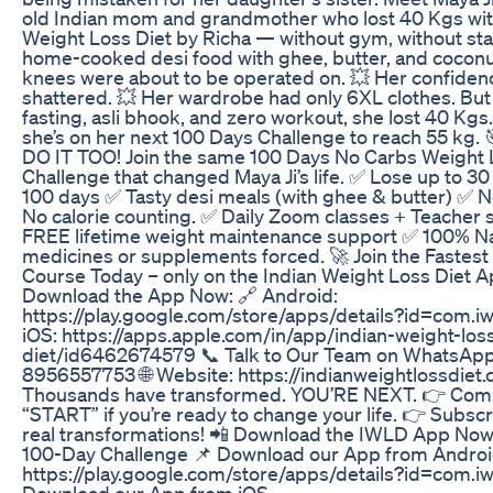
old Indian mom and grandmother who lost 40 Kgs wit
Weight Loss Diet by Richa — without gym, without star
home-cooked desi food with ghee, butter, and coconut
knees were about to be operated on. 💥 Her confiden
shattered. 💥 Her wardrobe had only 6XL clothes. But 
fasting, asli bhook, and zero workout, she lost 40 Kgs
she’s on her next 100 Days Challenge to reach 55 kg
DO IT TOO! Join the same 100 Days No Carbs Weight 
Challenge that changed Maya Ji’s life. ✅ Lose up to 30 
100 days ✅ Tasty desi meals (with ghee & butter) ✅ 
No calorie counting. ✅ Daily Zoom classes + Teacher
FREE lifetime weight maintenance support ✅ 100% Na
medicines or supplements forced. 🚀 Join the Fastes
Course Today – only on the Indian Weight Loss Diet A
Download the App Now: 🔗 Android:
https://play.google.com/store/apps/details?id=com.iw
iOS: https://apps.apple.com/in/app/indian-weight-los
diet/id6462674579 📞 Talk to Our Team on WhatsApp
8956557753 🌐 Website: https://indianweightlossdiet.
Thousands have transformed. YOU’RE NEXT. 👉 Co
“START” if you’re ready to change your life. 👉 Subsc
real transformations! 📲 Download the IWLD App Now 
100-Day Challenge 📌 Download our App from Androi
https://play.google.com/store/apps/details?id=com.iw
Download our App from iOS -