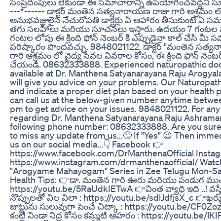
సంప్రదింపులు లేకుండా ఈ సమాచారాన్ని ఉపయోగించవద్దని సూ
---*------ డాక్టర్ మంతెన సత్యనారాయణ రాజు గారి ఆశ్రమం ల
అనుభవజ్ఞులైన నేచురోపతి డాక్టర్లు ఏ ఆహారం తీసుకుంటే ఏ స
తగు సలహాలు మరియు సూచనలు ఇస్తారు. ఉదయం 7 గంటల నుం
గంటల లోపు ఈ క్రింది ఫోన్ నెంబర్ కి ఎప్పుడైనా కాల్ చేసి మీ
పరిష్కారం పొందవచ్చు. 9848021122. డాక్టర్ "మంతెన సత్
గారి ఆశ్రమం లో వైద్య సేవల వివరాల కోసం, ఈ క్రింది ఫోన్ నెంబర్
చేయండి. 08632333888. Experienced naturopathic doct
available at Dr. Manthena Satyanarayana Raju Arogya
will give you advice on your problems. Our Naturopath
and indicate a proper diet plan based on your health
can call us at the below-given number anytime betwe
pm to get advice on your issues. 9848021122. For any
regarding Dr. Manthena Satyanarayana Raju Ashramam
following phone number: 08632333888. Are you sure
to miss any update from us...🙄 If "Yes" 😉 Then immed
us on our social media...👇 Facebook 👉
https://www.facebook.com/DrManthenaOfficial Insta
https://www.instagram.com/drmanthenaofficial/ Watch
"Arogyame Mahayogam" Series in Zee Telugu Mon-S
Health Tips: 👉డా. మంతెన గారి ఊరు మరియు పండుగ ముచ్చ
https://youtu.be/5RaUdkIETwA 👉వింత వ్యాధి ఇది ..! వస్తే
నొప్పులతో విల విలా : https://youtu.be/sdlJdfjsX_c 👉ఖర్చ
జుట్టును సులువుగా పెంచే చిట్కా : https://youtu.be/CF0
కంటి నిండా నిద్ర కోసం కమ్మటి ఆహరం : https://youtu.be/l