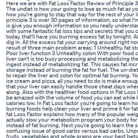
Here we are with Fat Loss Factor Review of Principle 3
The undiet is how your going to lose as much fat as y
how you're going to stay that way for the rest of your l
principle 3 is over 30 pages of information, so what I'
is give you enough information so you really understan
with some fantastic fat loss tips and secrets that you 
today, that'll have you burning excess fat by tonight. Al
dig in. All the excess fat your carrying around right now
result of three main problem areas: 1 Unhealthy, fat st
Poor liver function 3 Unhealthy colon With poor food 
liver can't is too busy processing and metabolizing th
ingest instead of metabolizing fat. This causes fat inc
storage instead of burning the fat for fuel. The un-die
to repair the liver and colon for optimal fat burning. You
ice cream and pizza, all you need to do is make enough
that your liver can easily handle those cheat days wh
along. Also with the healthier food options in Fat Loss F
be amazed with the volume of food you can eat while
calories low. In Fat Loss factor you're going to learn h
burning foods help clean your liver and prime it for fat
fat Loss Factor explains how many of the popular weig
actually slow your metabolism program your body for 
instead of fat burning. Next you're going to learn th
confusing issue of good carbs versus bad carbs. Un
fruits, vegetables and whole grains are your best bets