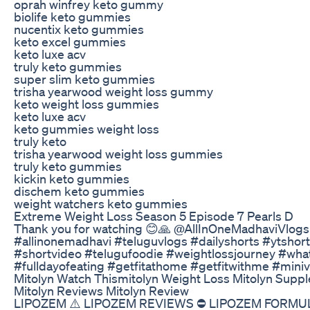
oprah winfrey keto gummy
biolife keto gummies
nucentix keto gummies
keto excel gummies
keto luxe acv
truly keto gummies
super slim keto gummies
trisha yearwood weight loss gummy
keto weight loss gummies
keto luxe acv
keto gummies weight loss
truly keto
trisha yearwood weight loss gummies
truly keto gummies
kickin keto gummies
dischem keto gummies
weight watchers keto gummies
Extreme Weight Loss Season 5 Episode 7 Pearls D
Thank you for watching 😊🙏 ​⁠@AllInOneMadhaviVlogs
#allinonemadhavi #teluguvlogs #dailyshorts #ytshor
#shortvideo #telugufoodie #weightlossjourney #what
#fulldayofeating #getfitathome #getfitwithme #miniv
Mitolyn Watch Thismitolyn Weight Loss Mitolyn Supp
Mitolyn Reviews Mitolyn Review
LIPOZEM ⚠️ LIPOZEM REVIEWS ⛔ LIPOZEM FORMUL