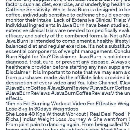
factors such as diet, exercise, and underlying health c
Caffeine Sensitivity: While Java Burn is designed to b
coffee, individuals sensitive to caffeine should exerci
monitor their intake. Lack of Extensive Clinical Trials: 
individual ingredients in Java Burn have been studied
extensive clinical trials are needed to specifically eval
efficacy and safety of the combined formula. Not a Mag
Java Burn is intended to complement a healthy lifestyl
balanced diet and regular exercise. It's not a substitut
essential components of weight management. Conclus
Burn Right for You? Disclaimer: Java Burn is not inten
diagnose, treat, cure, or prevent any disease. Always 
healthcare provider before starting any new supplemen
Disclaimer: It is important to note that we may earn 
from purchases made via the affiliate links provided i
description of every video and YouTube Channel. #Ja
#JavaBurnCoffee #JavaBurnReview #JavaBurnCoffe
#JavaBurnReviews #JavaBurnCoffeeReviewsV the unp
effects.
15mins Fat Burning Workout Video For Effective Weig
Lose 8kg In 30days Weightloss
She Lose 40 Kgs Without Workout | Real Desi Food | 
Richa | Indian Weight Loss Journey 🔥 She went from 
From joint pain to dancing again. From being called 'M
being mistaken for her daughter's sister. Meet Maya Ji