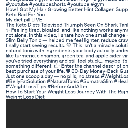
#youtube #youtubeshorts #youtube #gym
How I Got My Hair Growing Better Hint Collagen Supp
Keto Bad For You
My diet pill LIVE
The Keto Diets Televised Triumph Seen On Shark Tan
✨ Feeling tired, bloated, and like nothing works anym
not alone. In this video, I share how one small chang
Slim Belly Tonic — helped me feel lighter, reduce cra
finally start seeing results. 💚 This isn’t a miracle solut
natural tonic with ingredients your body actually und
like turmeric, cinnamon, green tea, and apple cider vin
you’ve tried everything and still feel stuck... maybe it’s
something different. 👉 Enter the channel descriptio
best purchase of your life. 🛡️ 60-Day Money-Back Gu
Just one scoop a day — no pills, no stress #WeightL
#BellyFatSolution #NaturalTonic #SumatraSlim #Heal
#WeightLossTips #BeforeAndAfter
How To Start Your Weight Loss Journey With The Righ
Weight Loss Diet