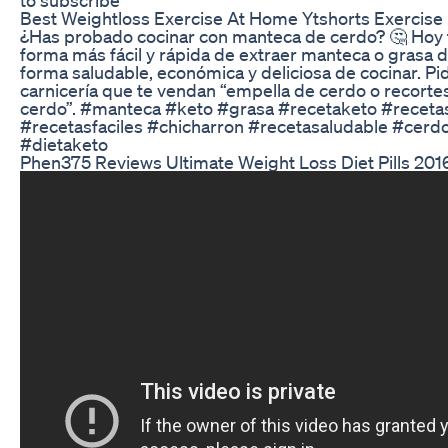
Best Weightloss Exercise At Home Ytshorts Exercise
¿Has probado cocinar con manteca de cerdo? 🤔 Hoy 
forma más fácil y rápida de extraer manteca o grasa 
forma saludable, económica y deliciosa de cocinar. Pid
carnicería que te vendan “empella de cerdo o recorte
cerdo”. #manteca #keto #grasa #recetaketo #receta
#recetasfaciles #chicharron #recetasaludable #cerd
#dietaketo
Phen375 Reviews Ultimate Weight Loss Diet Pills 201