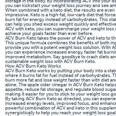
storage in the body. By incorporating ACV into your dai
you can kickstart your weight loss journey and see am
When combined with a keto diet, the results are eve
impressive. Keto is a high-fat, low-carb diet that forc
burn fat for energy instead of carbohydrates. This sta
can help you shed excess weight quickly and effectivel
ACV with keto, you can supercharge your weight loss 
achieve your goals faster than ever before.
ACV Burn Keto takes the power of ACV and keto to the
This unique formula combines the benefits of both in
provide you with a potent weight loss solution. With 
you can experience increased energy, faster fat burni
improved metabolism. Say goodbye to crash diets and
sustainable weight loss with ACV Burn Keto.
How ACV Burn Keto Works
ACV Burn Keto works by putting your body into a state
where it burns fat for fuel instead of carbohydrates. T
burn more fat and lose weight faster than with diet an
alone. The apple cider vinegar in ACV Burn Keto help
appetite, reduce fat storage, and regulate blood sugar
making it easier for you to stick to your weight loss go
By taking ACV Burn Keto as directed, you can experi
increased energy levels, improved focus, and enhan
powerful combination of ACV and keto in this suppl
synergistically to help you reach your weight loss goa