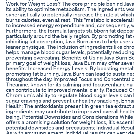
Work for Weight Loss? The core principle behind Java 
its ability to optimize metabolism. The ingredients wo
synergistically to potentially increase the rate at whi
burns calories, even at rest. This "metabolic accelerat
to increased energy expenditure and, consequently, w
Furthermore, the formula targets stubborn fat deposi
particularly around the belly region. By promoting fat
inhibiting fat absorption, Java Burn aims to help users
leaner physique. The inclusion of ingredients like ch
helps manage blood sugar levels, potentially reducin
preventing overeating. Benefits of Using Java Burn B
primary goal of weight loss, Java Burn may offer sever
benefits: Increased Energy Levels: By boosting meta
promoting fat burning, Java Burn can lead to sustain
throughout the day. Improved Focus and Concentratio
Theanine, known for its calming and focus-enhancing 
can contribute to improved mental clarity. Reduced C
Chromium's ability to regulate blood sugar levels can
sugar cravings and prevent unhealthy snacking. Enha
Health: The antioxidants present in green tea extract 
ingredients may contribute to improved overall health
being. Potential Downsides and Considerations While
offers a promising solution for weight loss, it's essent
potential downsides and precautions: Individual Resul
As with any supplement, individual results can vary 