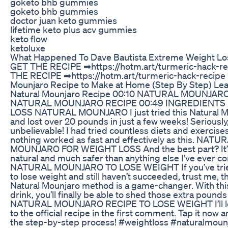
goketo bhb gummies
goketo bhb gummies
doctor juan keto gummies
lifetime keto plus acv gummies
keto flow
ketoluxe
What Happened To Dave Bautista Extreme Weight Lo
GET THE RECIPE ➡https://hotm.art/turmeric-hack-r
THE RECIPE ➡https://hotm.art/turmeric-hack-recipe 
Mounjaro Recipe to Make at Home (Step By Step) Lea
Natural Mounjaro Recipe 00:10 NATURAL MOUNJARO
NATURAL MOUNJARO RECIPE 00:49 INGREDIENTS
LOSS NATURAL MOUNJARO I just tried this Natural M
and lost over 20 pounds in just a few weeks! Seriously, 
unbelievable! I had tried countless diets and exercise
nothing worked as fast and effectively as this. NATU
MOUNJARO FOR WEIGHT LOSS And the best part? It’
natural and much safer than anything else I’ve ever c
NATURAL MOUNJARO TO LOSE WEIGHT If you’ve trie
to lose weight and still haven’t succeeded, trust me, t
Natural Mounjaro method is a game-changer. With thi
drink, you’ll finally be able to shed those extra pounds
NATURAL MOUNJARO RECIPE TO LOSE WEIGHT I’ll lea
to the official recipe in the first comment. Tap it now 
the step-by-step process! #weightloss #naturalmoun